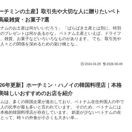
ーチミンの土産】取引先や大切な人に贈りたいベト
高級雑貨・お菓子7選
トナムのお土産は何がいいだろう」 「ばらばき土産とは別に、特別
へのプレゼントは何かあるかな」 ベトナム土産といえば、ドライフ
ツ、雑貨、お菓子などいろいろなものがあります。 でも、取引先や
人々との関係を深めるための架け橋とな...
2026.06.09
2024.03.29
026年更新】ホーチミン・ハノイの韓国料理店｜本格
美味しいおすすめのお店を紹介
ナムは、多くの韓国企業が進出しており、ベトナム在住外国人の中で
国人の比率が最も多いと言われています。 そのため、ベトナムには
の本格的韓国料理店が存在しています。 娯楽が少ないベトナムの在
とって、時々の外食が小さくも大きい幸...