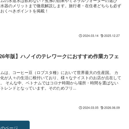
ナムの水道水は飲めない？煮沸の効果やミネラルウォーターの選び
浄水器のメリットまで徹底解説します。旅行者・在住者どちらも必ず
ておくべきポイントを掲載！
2025.12.27
2024.03.14
026年版】ハノイのテレワークにおすすめ作業カフェ
ナムは、コーヒー豆（ロブスタ種）において世界最大の生産国。 カ
文化が人々の生活に根付いており、様々なテイストのお店が点在して
す。 そんな中、ベトナムではコロナ時期から場所・時間を選ばない
トレンドとなっています。そのためフリ...
2026.06.09
2024.03.05
次のページ