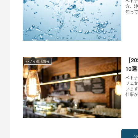
ベト
方、
知っ
【2
ハノイ生活情報
10選
ベト
フェ
いま
仕事が