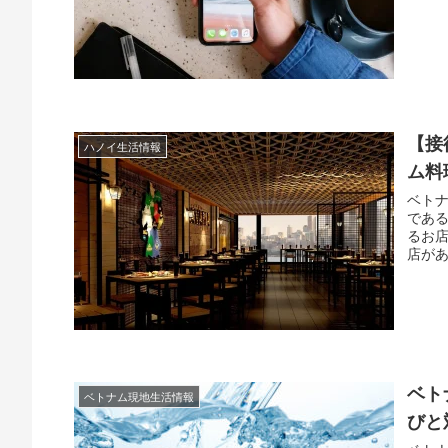
【接
ハノイ生活情報
ム料
ベト
であ
るお
店があ
ベト
ベトナム現地生活情報
びと