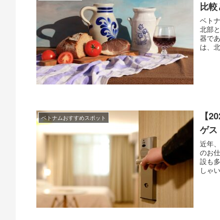
比較
ベト
北部
器で
は、北
【2
ベトナムおすすめスポット
ゲス
近年
のお
設も
しゃい