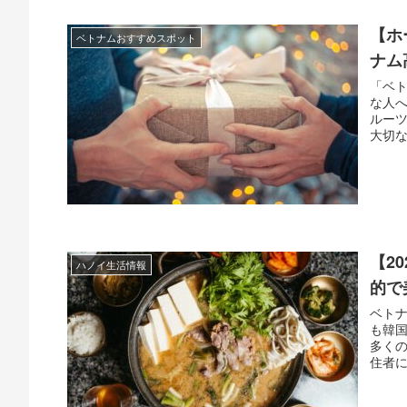
【ホ
ベトナムおすすめスポット
ナム
「ベ
な人
ルー
大切な
【2
ハノイ生活情報
的で
ベト
も韓
多く
住者に