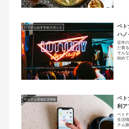
ベト
ベトナムおすすめスポット
ハノ
近年
だ着
そん
始めて
ベト
ベトナム現地生活情報
利ア
ベト
生活
ナム