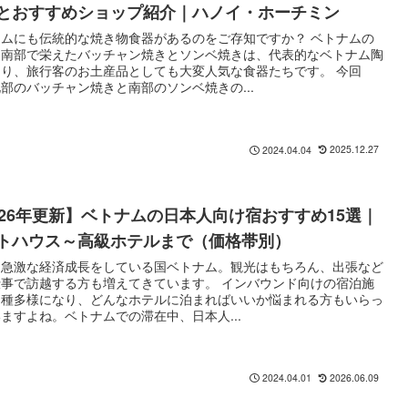
とおすすめショップ紹介｜ハノイ・ホーチミン
ナムにも伝統的な焼き物食器があるのをご存知ですか？ ベトナムの
と南部で栄えたバッチャン焼きとソンベ焼きは、代表的なベトナム陶
あり、旅行客のお土産品としても大変人気な食器たちです。 今回
部のバッチャン焼きと南部のソンベ焼きの...
2025.12.27
2024.04.04
026年更新】ベトナムの日本人向け宿おすすめ15選｜
トハウス～高級ホテルまで（価格帯別）
、急激な経済成長をしている国ベトナム。観光はもちろん、出張など
仕事で訪越する方も増えてきています。 インバウンド向けの宿泊施
多種多様になり、どんなホテルに泊まればいいか悩まれる方もいらっ
ますよね。ベトナムでの滞在中、日本人...
2026.06.09
2024.04.01