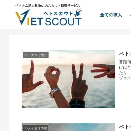
ベトナム求人数No.1のスカウト転職サービス
全ての求人
ベト
ベトナムで働く
普段
けば
たり
ジェス
ベト
ハノイ生活情報