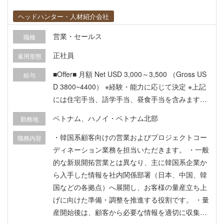
ヘッドハンター・人材紹介会社
営業・セールス
職種
正社員
雇用形態
■Offer■ 月額 Net USD 3,000～3,500 （Gross US
給与
D 3800~4400） ※経験・能力に応じて決定 ※上記
には住宅手当、語学手当、昼食手当を含みます
【勤務時間】 月曜日～金曜日：08:30～17:30
ベトナム、ハノイ・ベトナム北部
勤務地
【休日休暇】 ・土日休み ・ベトナムの祝日 ・年
次有給休暇：年間12日（試用期間終了後に適用）
・韓国系顧客向けの営業およびプロジェクトコー
職務内容
・その他、ベトナム労働法の規定に準ずる。 【福
ディネーション業務を担当いただきます。 ・一般
利厚生】 ・通勤・退勤時の社用車送迎あり ・賞与
的な新規開拓営業とは異なり、主に韓国系企業か
年2回（合計約2か月分） ・社会保険完備 ・昇給
ら入手した情報を社内関係部署（日本、中国、韓
制度あり ・年1回の帰国手当支給 ・社員旅行 ・残
国などの各拠点）へ展開し、お客様の量産立ち上
業代支給（係長以下対象）
げに向けた準備・調整を推進する役割です。 ・量
産開始後は、顧客から必要な情報を適切に収集