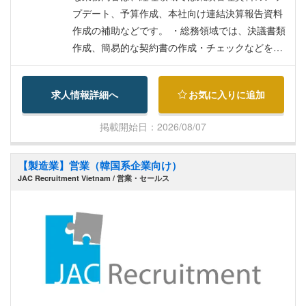
社負担、賞与1カ月分。
プデート、予算作成、本社向け連結決算報告資料
作成の補助などです。 ・総務領域では、決議書類
作成、簡易的な契約書の作成・チェックなどを担
当します。 ・人事領域では、ベトナム人スタッフ
の雇用契約管理、日本人出向者の赴任・帰任時の
求人情報詳細へ
お気に入りに追加
サポートなどを行います。
掲載開始日：2026/08/07
【製造業】営業（韓国系企業向け）
JAC Recruitment Vietnam / 営業・セールス