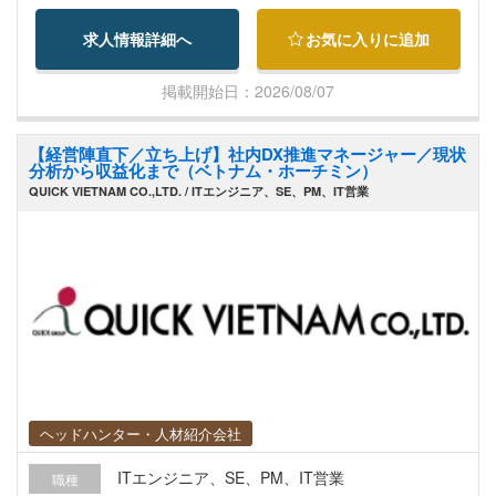
メント・技術指導 ・使用ツールを用いた基本設
求人情報詳細へ
お気に入りに追加
計・詳細設計業務 【この求人のポイント】 ■日系
工場の設計案件を中心に、ローカルスタッフのマ
掲載開始日：2026/08/07
ネジメントや顧客打合せなど、設計業務にとどま
らない幅広い領域で主導権を持って活躍可能 。 ■
【経営陣直下／立ち上げ】社内DX推進マネージャー／現状
発展著しいベトナムでグローバルにスキルアップ
分析から収益化まで（ベトナム・ホーチミン）
が可能な環境です。 ■日本人代表のもとで日本人3
QUICK VIETNAM CO.,LTD. / ITエンジニア、SE、PM、IT営業
名が在籍。ビザ手続きサポートや現地医療保険加
入など、海外勤務時の手厚いサポート体制が整っ
ています。 【会社・事業について】 ベトナムでは
建築設計コンサルティング（学校・工場・ホテ
ル・大規模商業施設等の設計）を展開していま
す。 高度な技術と国際基準を満たすソリューショ
ンを提供しており、近年ベトナム国内外で高い評
価を獲得しています。 【募集背景】 事業拡大およ
び日系工場設計案件の強化に伴う募集です。 本ポ
ヘッドハンター・人材紹介会社
ジションでは、意匠設計の即戦力として案件の推
ITエンジニア、SE、PM、IT営業
職種
進と現地ローカルスタッフのマネジメントを担う