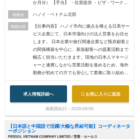
か月分） 【手当】 ・住居提供 ・ビザ・ワークパ
ーミット取得費用会社負担 ・食事支給 ・ランドリ
ハノイ・ベトナム北部
勤務地
ーサービス 【福利厚生】 ・民間医療保険 ・ベト
ナム社会保険加入 ・健康診断 ・スポーツ施設利用
【仕事内容】 ハノイ市内に拠点を構える日系サー
職務内容
可
ビス企業にて、日本市場向けの法人営業をお任せ
します。 日本企業や旅行関連企業など既存顧客と
の関係構築を中心に、新規顧客への提案活動まで
幅広く担当いただきます。現地の日本人マネージ
ャーと連携しながら営業活動を進めるため、海外
勤務が初めての方でも安心して業務に取り組める
環境です。 具体的には、 ・日系法人顧客への営
業・フォローアップ ・日本市場向け新規顧客開拓
求人情報詳細へ
お気に入りに追加
・法人契約・各種サービスの提案 ・顧客ニーズの
ヒアリングおよび提案資料作成 ・社内各部門との
掲載開始日：2026/08/06
調整業務 ・売上管理および営業報告 ・市場・競合
情報の収集 【募集背景】 日本企業からの需要拡大
【日本語と中国語で活躍/大幅な昇給可能】コーディネータ
に伴い、日本市場の営業体制強化を目的とした増
ーポジション
員募集です。 【魅力ポイント】 ・日本語を活かし
PERSOL VIETNAM COMPANY LIMITED / 営業・セールス