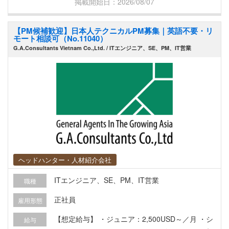
掲載開始日：2026/08/07
（ハンズオンでの対応含む） ・ベンダーコントロ
ール（外注活用時の選定・折衝・進捗管理） ・チ
【PM候補歓迎】日本人テクニカルPM募集｜英語不要・リ
ェンジマネジメント（社内定着） ・現場社員への
モート相談可（No.11040）
教育、運用フローの定着化、業務改善文化の醸成
G.A.Consultants Vietnam Co.,Ltd. / ITエンジニア、SE、PM、IT営業
【本ポジションのやりがい】 圧倒的な裁量権：決
まったフレームワークはありません。あなたの経
験と知見をもとに、会社の仕組みそのものをデザ
インできます。 これまでの実績を海外でDX推進で
組織変革を起こしていただきます。 【募集背景】
同社は、さらなる成長と収益力の強化を目指し、
社内の抜本的なDXを推進部隊の立ち上げを検討し
ております。 現状は「DXの土台すらまだ整ってい
ない」状態です。だからこそ、ツール導入などの
ヘッドハンター・人材紹介会社
表面的な施策ではなく、「ビジネスプロセスをど
ITエンジニア、SE、PM、IT営業
職種
う変えれば利益が上がるか」という現状分析から
戦略立案、運用・定着までを一人で完遂できるプ
正社員
雇用形態
ロフェッショナルをお迎えすることになりまし
【想定給与】 ・ジュニア：2,500USD～／月 ・シ
給与
た。 確実な利益創出（ROIの最大化）を実現して