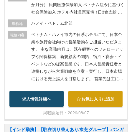
か月分） 民間医療保険加入 ベトナム法令に基づく
社会保険加入 ホテル内社員寮完備 1日3食支給 ラ
ンドリーサービス フィットネスジム利用無料 就労
ハノイ・ベトナム北部
勤務地
許可証・ビザ取得費用会社負担 試用期間2か月
（待遇変更なし）
ベトナム・ハノイ市内の日系ホテルにて、日本企
職務内容
業や旅行会社向けの営業活動をご担当いただきま
す。 主な業務内容は、既存顧客へのフォローアッ
プや関係構築、新規顧客の開拓、宿泊・宴会・イ
ベントなどの提案営業です。日本人営業責任者と
連携しながら営業戦略を立案・実行し、日本市場
における売上拡大を目指します。 営業先は主に日
系企業や旅行会社となるため、日本語を活かしな
がら英語でのコミュニケーションも必要となりま
求人情報詳細へ
お気に入りに追加
す。ホテル業界経験者はもちろん、法人営業経験
を活かして海外で活躍したい方にもおすすめのポ
掲載開始日：2026/08/07
ジションです。
【インド勤務】【駐在切り替えあり/東芝グループ】バンガ