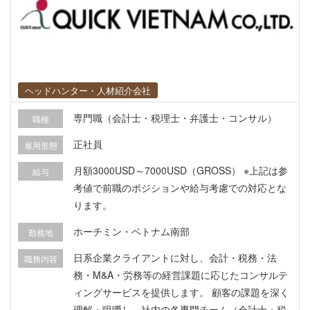
ヘッドハンター・人材紹介会社
専門職（会計士・税理士・弁護士・コンサル）
職種
正社員
雇用形態
月額3000USD～7000USD（GROSS） ※上記は参
給与
考値で前職のポジションや給与考慮での対応とな
ります。
ホーチミン・ベトナム南部
勤務地
日系企業クライアントに対し、会計・税務・法
職務内容
務・M&A・労務等の経営課題に応じたコンサルテ
ィングサービスを提供します。 顧客の課題を深く
理解・咀嚼し、社内の各専門チーム（会計士・税