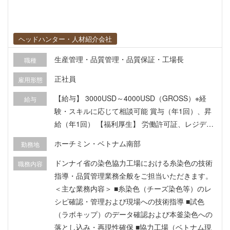
ジャーとして案件を担当いただきます。 【組織構
成・働く環境】 - 直属上司:日本人 - 社内言語:英語
- 主な顧客:日系企業
ヘッドハンター・人材紹介会社
生産管理・品質管理・品質保証・工場長
職種
正社員
雇用形態
【給与】 3000USD～4000USD（GROSS）※経
給与
験・スキルに応じて相談可能 賞与（年1回）、昇
給（年1回） 【福利厚生】 労働許可証、レジデン
スカード、賞与（年1回）、渡航費、交通費、医療
ホーチミン・ベトナム南部
勤務地
保険を想定 ※応相談
ドンナイ省の染色協力工場における糸染色の技術
職務内容
指導・品質管理業務全般をご担当いただきます。
＜主な業務内容＞ ■糸染色（チーズ染色等）のレ
シピ確認・管理および現場への技術指導 ■試色
（ラボキップ）のデータ確認および本釜染色への
落とし込み・再現性確保 ■協力工場（ベトナム現