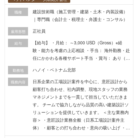
建設技術職（施工管理・建築・土木・内装設備）
職種
｜専門職（会計士・税理士・弁護士・コンサル）
正社員
雇用形態
【給与】 ・月給： ～3,000 USD（Gross）※経
給与
験・能力を考慮の上応相談 ・手当： 海外勤務・赴
任にかかわる各種サポート手当 ・賞与： あり（業
績に応じて1ヶ月分以上） ・昇給： あり（年1回
ハノイ・ベトナム北部
勤務地
査定） ※試用期間中の給与： Gross給与の85%支
給（月給2,550 USD） 【福利厚生】 ■VISA・労働
日系企業の工場設計案件を中心に、意匠設計から
職務内容
許可証・一時滞在許可証： ビザ・WP取得サポー
顧客打ち合わせ、社内調整、現地スタッフの業務
トあり（取得費用全額会社負担） ■医療・保険：
マネジメントまでを一貫して担当していただきま
ベトナム国社会保険加入、海外医療保険（リバテ
す。 チームで協力しながら品質の高い建築設計ソ
ィ）加入、年1回健康診断 ■選考フロー： 書類選
リューションを提供していきます。 ＜主な業務内
考 ➔ 面接1〜2回（オンラインまたはベトナム現地
容＞ ・意匠設計業務全般（日系工場設計案件主
面接） ➔ 内定 ・出張： 案件に応じてあり ・試用
体） ・顧客との打ち合わせ・意向の吸い上げ ・社
期間： 2ヶ月
内調整業務 ・設計ローカルスタッフの業務マネジ