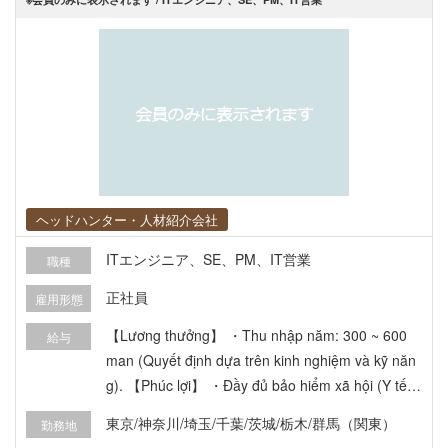
ヘッドハンター・人材紹介会社
ITエンジニア、SE、PM、IT営業
職種
正社員
雇用形態
【Lương thưởng】 ・Thu nhập năm: 300 ~ 600
給与
man (Quyết định dựa trên kinh nghiệm và kỹ năn
g). 【Phúc lợi】 ・Đầy đủ bảo hiểm xã hội (Y tế,
Hưu trí, Việc làm, Tai nạn lao động) ・Đào tạo khi
東京/神奈川/埼玉/千葉/茨城/栃木/群馬（関東）
勤務地
gia nhập (Bảo mật thông tin, tác phong kinh doan