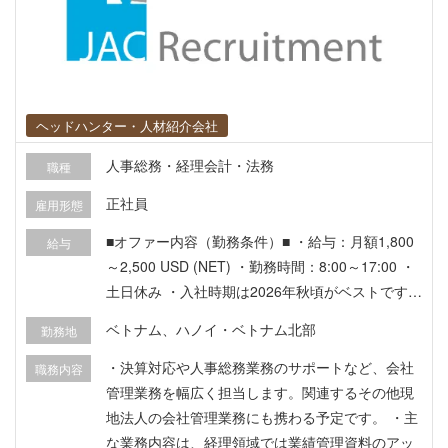
bạn để quyết định dự án tối ưu nhất. ・Ngay cả v
ới những người có ít kinh nghiệm, công ty sẽ hỗ tr
ợ để bạn sớm có được kỹ năng và hoạt động như
một kỹ sư trước khi phân công vào dự án. 【Ví dụ
về dự án】 ■ Cải tiến/thay thế máy chủ cho trang
ヘッドハンター・人材紹介会社
thương mại điện tử quy mô lớn ■ Môi trường hệ th
ống tài chính ngân hàng lớn (Mega Bank) ■ Xây d
人事総務・経理会計・法務
職種
ựng hạ tầng nội bộ quản lý lao động ■ Các dự án
正社員
雇用形態
liên quan đến công nghệ On-premise hoặc Cloud
trong môi trường hạ tầng như xây dựng hệ thống
■オファー内容（勤務条件）■ ・給与：月額1,800
給与
quản lý kho, v.v.
～2,500 USD (NET) ・勤務時間：8:00～17:00 ・
土日休み ・入社時期は2026年秋頃がベストです
が、ご都合に合わせて調整いたします。 ■待遇・
ベトナム、ハノイ・ベトナム北部
勤務地
福利厚生■ 年1回14日間の特別休暇、医療保険、年
1回健康診断、着任時航空券手配、勤務開始後1年
・決算対応や人事総務業務のサポートなど、会社
職務内容
経過後から年1回の帰国往復航空券手配、労働許
管理業務を幅広く担当します。関連するその他現
可・ビザ取得、通勤費支給、社有車またはタクシ
地法人の会社管理業務にも携わる予定です。 ・主
ー代精算、携帯SIM貸与、PC貸与、個人所得税会
な業務内容は、経理領域では業績管理資料のアッ