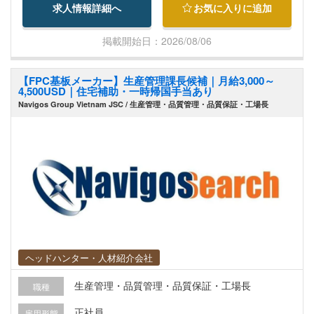
求人情報詳細へ
お気に入りに追加
工場上流工程から下流工程まで管理 ・貿易実務、
デリバリー管理 ・社内でのClaudeを活用した独自
掲載開始日：2026/08/06
ERPの構築 ・自社ロボットの推進 ・企画-設計開
発、受注-生産-出荷までの管理及びお客様への連
【FPC基板メーカー】生産管理課長候補｜月給3,000～
絡業務 ・その他付随業務 お客様とはメール、電
4,500USD｜住宅補助・一時帰国手当あり
話、及びWEB会議がメインですが、たまに工場へ
Navigos Group Vietnam JSC / 生産管理・品質管理・品質保証・工場長
来訪されることもあります。 積極性と熱意があれ
ばやりたいことを任せてもらえる、裁量権のある
お仕事になります。
ヘッドハンター・人材紹介会社
生産管理・品質管理・品質保証・工場長
職種
正社員
雇用形態