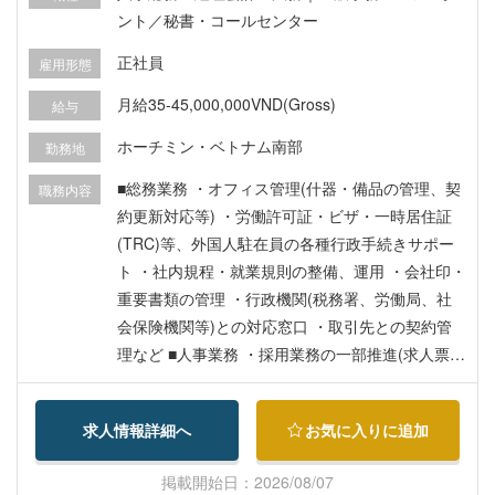
ント／秘書・コールセンター
正社員
雇用形態
月給35-45,000,000VND(Gross)
給与
ホーチミン・ベトナム南部
勤務地
■総務業務 ・オフィス管理(什器・備品の管理、契
職務内容
約更新対応等) ・労働許可証・ビザ・一時居住証
(TRC)等、外国人駐在員の各種行政手続きサポー
ト ・社内規程・就業規則の整備、運用 ・会社印・
重要書類の管理 ・行政機関(税務署、労働局、社
会保険機関等)との対応窓口 ・取引先との契約管
理など ■人事業務 ・採用業務の一部推進(求人票作
成、面接調整、労働契約書作成) ・給与計算、社
会保険(BHXH)・労働保険手続き ・勤怠管理、休
求人情報詳細へ
お気に入りに追加
暇管理 ・評価制度・昇給昇格プロセスの運用サポ
ート ・労務コンプライアンス対応(改正労働法へ
掲載開始日：2026/08/07
の対応等) ■経理業務(経理スタッフと実施します)