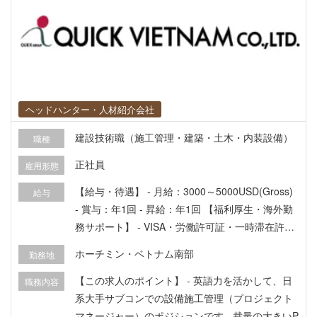
ヘッドハンター・人材紹介会社
建設技術職（施工管理・建築・土木・内装設備）
職種
正社員
雇用形態
【給与・待遇】 - 月給：3000～5000USD(Gross)
給与
- 賞与：年1回 - 昇給：年1回 【福利厚生・海外勤
務サポート】 - VISA・労働許可証・一時滞在許可
証：あり - 医療・保険：あり - 住居・住宅手当：
ホーチミン・ベトナム南部
勤務地
現場が遠方の場合は現場近くのホテルに宿泊可能
性あり - その他手当については応相談
【この求人のポイント】 - 英語力を活かして、日
職務内容
系大手サブコンでの設備施工管理（プロジェクト
マネージャー）のポジションです - 裁量の大きいP