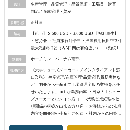
生産管理・品質管理・品質保証・工場長｜購買・
職種
物流／在庫管理・貿易
正社員
雇用形態
【給与】 2,500 USD ~ 3,000 USD 【福利厚生】
給与
・慰労会 ・社員旅行1回/年 ・帰国費用負担/年2回
最大2週間ほど（内6日間は有給扱い） ※勤続1年
以上より適用 ・海外医療保険（BAOVIET）会社負
ホーチミン・ベトナム南部
勤務地
担（正規採用後加入※1） ・就労ビザ代 会社負担
（レジデンスカードは正規採用後※1） ・労働許可
《大手シューズメーカー・メインクライアント窓
職務内容
証申請費用 会社負担（正規採用後に取得※1） ・
口業務》 生産管理/在庫管理/品質管理/貿易実務な
渡航費（日本在住の方に限り、片道チケット代金6
ど、開発から生産まで工場管理全般の業務をお任
00USD）会社負担 ・月毎に有給休暇消化の為1日
せいたします。 ■主な業務内容 ・日系大手シュー
不定期で休み有（年間カレンダーにて決定） ・そ
ズメーカーとのメイン窓口 ※業務営業経験や信
の他ベトナム法律に準ずる （※1）正規採用後に１
頼関係の構築が出来る方歓迎 ・お客様からの依頼
年未満で退社された方の場合は残期間分自己負担
内容を開発部や生産部に伝達 ・社内からの回答や
になります
進捗状況をお客様へ連絡 ・担当ブランドの品質、
価格、納期管理 ・ベトナム人ローカルスタッフの