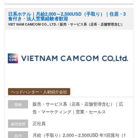
・日次・月次の経理処理全般(伝票起票、仕訳、記
日系ホテル｜月給2,000～2,500USD（手取り）｜住居・3
帳) ・月次・年次決算業務のとりまとめ ・税務申
食付き・法人営業経験者歓迎
告(VAT、法人税等)に関する対応、税理士・会計事
VIET NAM CAMCOM CO., LTD. / 販売・サービス系（店長・店舗管理含む）
務所との連携 ・支払管理、資金繰り管理 ・日本本
社向け報告資料(月次PL/BS等)の作成 ・監査対応
(内部監査・外部監査) ■マネジメント業務 ・総
務・人事・経理チームのメンバーマネジメント、
業務の進捗管理 ・日本人責任者(社長)への日常的
な報告・相談・調整(日本語での対応) ・各部門(営
業・オペレーション部門等)との横断的な連携 ■そ
の他 ・本社(日本)からの各種依頼事項への対応 ・
その他会社運営に関わる管理業務全般
ヘッドハンター・人材紹介会社
販売・サービス系（店長・店舗管理含む）｜広
職種
告・マーケティング｜営業・セールス
正社員
雇用形態
月給（手取り）2,000～2,500USD 年1回賞与（1
給与