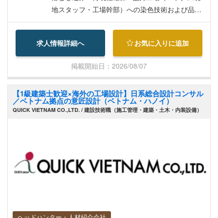
地スタッフ・工場幹部）への染色技術および品質
管理の指導・標準化 ■色ぶれ、色落ち、斑（ム
ラ）などのトラブル発生時の原因究明および再発
求人情報詳細へ
お気に入りに追加
防止策の指導 ■納入前品質検査の立ち合い、仕上
がりチェックおよび改善指示 【この求人のポイン
掲載開始日：2026/08/07
ト】 繊維商社のパイオニア企業のベトナム拠点
で、技術継承を担う重要ポジションでご活躍可能
【1級建築士歓迎×海外の工場設計】日系総合設計コンサル
です。 【募集背景】 協力工場の技術指導を行って
／ベトナム拠点の意匠設計（ベトナム・ハノイ）
いる現任技術者が来年帰国予定となっているため
QUICK VIETNAM CO.,LTD. / 建設技術職（施工管理・建築・土木・内装設備）
の後任募集です。 本ポジションでは、現任者から
の技術引き継ぎを受けつつ、ベトナムでの染色品
質の維持・向上および現地スタッフへの指導を行
っていただける方を募集しています。
ヘッドハンター・人材紹介会社