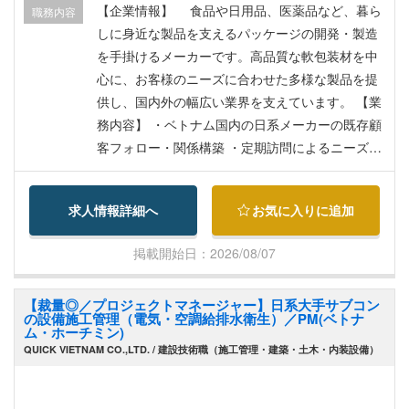
【企業情報】 食品や日用品、医薬品など、暮ら
職務内容
しに身近な製品を支えるパッケージの開発・製造
を手掛けるメーカーです。高品質な軟包装材を中
心に、お客様のニーズに合わせた多様な製品を提
供し、国内外の幅広い業界を支えています。 【業
務内容】 ・ベトナム国内の日系メーカーの既存顧
客フォロー・関係構築 ・定期訪問によるニーズヒ
アリング、新商品開発情報の収集 ・包装仕様の提
案、見積作成、価格交渉 ・日本本社デザイン部門
求人情報詳細へ
お気に入りに追加
や製造・品質保証部門との調整、案件進行管理 ・
生産数量・納期の調整および納品フォロー ・品質
掲載開始日：2026/08/07
に関する問い合わせ・クレーム対応、改善提案 ・
新規顧客への提案営業（紹介・問い合わせ対応中
【裁量◎／プロジェクトマネージャー】日系大手サブコン
心／全体の1～2割） ・市場・顧客ニーズの情報収
の設備施工管理（電気・空調給排水衛生）／PM(ベトナ
集、営業報告
ム・ホーチミン)
QUICK VIETNAM CO.,LTD. / 建設技術職（施工管理・建築・土木・内装設備）