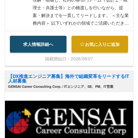
理士・弁護士等）との橋渡しを行いながら、提
案・解決までを一貫してリードします。 ＜主な業
務内容＞ 以下いずれかの領域でご活躍いただきま
す。 ・会計・監査関連アドバイザリー：ベトナム
会計基準（VAS）やIFRS/JGAAP等へのコンバー
求人情報詳細へ
お気に入りに追加
ジョン支援、内部統制構築、会計プロセス改善支
援 ・税務アドバイザリー・リスク対応：ベトナム
掲載開始日：2026/08/07
税務に関する助言、申告サポート、税務調査対
応、移転価格文書化および税務リスク分析 ・進出/
【DX推進エンジニア募集】海外で組織変革をリードするIT
法務/M&A支援：法人設立・ライセンス取得対応、
人材募集
現地当局対応、財務・税務デューデリジェンス支
GENSAI Career Consulting Corp. / ITエンジニア、SE、PM、IT営業
援 ・クライアントマネジメント・提案業務：日系
企業の経営層・現地拠点トップとの打ち合わせ、
課題抽出、ソリューションの提案およびプロジェ
クト推進 【この求人のポイント】 ・世界最大級の
会計コンサルティングファームのベトナム拠点に
て、日系企業の成長を強力に支援するポジション