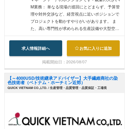
M業務： 単なる現場の巡回にとどまらず、予算管
理や対外交渉など、経営視点に近いポジションで
プロジェクトを動かすやりがいがあります。 ま
た、高い専門性が求められる生産設備や大型空調
など、技術者として海外の実績を積むことができ
ます。 【募集背景】 新規案件受注に伴う増員募集
求人情報詳細へ
お気に入りに追加
です。 【仕事内容】 設備施工管理（プロジェクト
マネージャー／PM）として、計画立案から引き渡
掲載開始日：2026/08/07
しまでの全工程のマネジメントをお任せします。
主な業務内容 - 施工計画の策定・予算管理： 実行
【～4000USD/技術継承アドバイザー】大手繊維商社の染
予算の作成、資材・サブコン（協力会社）の手
色技術者（ベトナム・ホーチミン近郊）
配・選定、コストコントロール - 現場全体のマネ
QUICK VIETNAM CO.,LTD. / 生産管理・品質管理・品質保証・工場長
ジメント： 工期遵守のための工程管理、安全基
準・品質基準の管理 - 関係各所との折衝・調整
（最重要業務）：施主様や元請け業者との進捗報
告、仕様変更に伴う折衝 - 設計会社や各種サブコ
ンとの技術的な打ち合わせ、現場調整 【入社後に
期待される役割】 入社後は、プロジェクトマネー