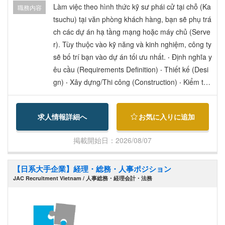
h) ・Chế độ hỗ trợ kỹ sư (Thưởng đạt chứng chỉ,
Làm việc theo hình thức kỹ sư phái cử tại chỗ (Ka
職務内容
hỗ trợ mua sách kỹ thuật, hỗ trợ khóa học kỹ thuậ
tsuchu) tại văn phòng khách hàng, bạn sẽ phụ trá
t, khóa học Java/Hạ tầng, E-learning) ・Giao lưu
ch các dự án hạ tầng mạng hoặc máy chủ (Serve
nhân sự (2 lần/năm: Giáng sinh, BBQ), hội thảo đ
r). Tùy thuộc vào kỹ năng và kinh nghiệm, công ty
ào tạo nhân sự (2 lần/năm: Đào tạo giao tiếp kinh
sẽ bố trí bạn vào dự án tối ưu nhất. ‧ Định nghĩa y
doanh) ・Quà kỷ niệm thâm niên công tác, chế đ
êu cầu (Requirements Definition) ‧ Thiết kế (Desi
ộ hợp tác giới thiệu nhân sự ・Hỗ trợ xin visa (Có
gn) ‧ Xây dựng/Thi công (Construction) ‧ Kiểm th
thành tích hỗ trợ xin visa cho người ở nước ngoài,
ử, Vận hành, Bảo trì (Testing, Operation, Mainten
đổi/gia hạn visa cho người đang ở Nhật).
ance) Do có phong phú các dự án với khách hàn
求人情報詳細へ
お気に入りに追加
g, tùy thuộc vào kinh nghiệm và thành tích, công t
y có nhiều dự án đa dạng như mạng, máy chủ, b
掲載開始日：2026/08/07
ảo mật, v.v. Ngoài ra, bạn có thể tham gia vào tất
cả các giai đoạn từ thượng nguồn (upstream) đến
【日系大手企業】経理・総務・人事ポジション
hạ nguồn (downstream), tạo nên môi trường làm
JAC Recruitment Vietnam / 人事総務・経理会計・法務
việc phù hợp cho cả người ít kinh nghiệm lẫn kỹ s
ư kỳ cựu. 【Sau khi gia nhập công ty】 ・Sau khi
vào công ty, dựa trên kỹ năng, kinh nghiệm, sự p
hù hợp và định hướng, công ty sẽ thảo luận cùng