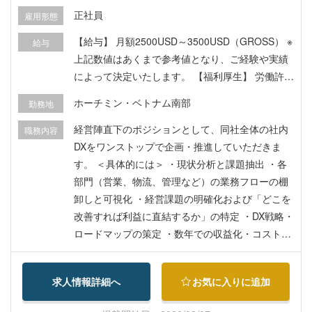
方を募集しています。 【組織構成・働く環境】 ・
正社員
雇用形態
チーム構成： 約17名（うち日本人3名） ・直属上
【給与】 月額2500USD～3500USD（GROSS） ※
給与
司： 現地法人代表（日本人） ・管理対象： 設計
上記数値はあくまで参考値となり、ご経験や実績
ローカルスタッフ ・社内言語： 英語
によって決定いたします。 【福利厚生】 労働許可
書、レジデンスカード、海外医療保険、賞与年1回
ホーチミン・ベトナム南部
勤務地
経営陣直下のポジションとして、同社全体の社内
職務内容
DXをワンストップで企画・推進していただきま
す。 ＜具体的には＞ ・現状分析と課題抽出 ・各
部門（営業、物流、管理など）の業務フローの棚
卸しと可視化 ・経営課題の明確化および「どこを
改善すれば利益に直結するか」の特定 ・DX戦略・
ロードマップの策定 ・数年での収益化・コスト削
減を見据えた中長期DX計画の立案 ・投資対効果
（ROI）のシミュレーションと経営陣への提案 ・
求人情報詳細へ
お気に入りに追加
システムの選定・導入・構築 ・業務効率化および
収益向上に資するツール・システムの選定・導入