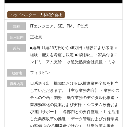
です。 ・充実した手当と安心の渡航・立ち上げサ
ポート ・クロスボーダーの高度な実務経験を積
み、グローバル人材としての市場価値を高められ
ヘッドハンター・人材紹介会社
ます。 【募集背景】 長期的にJapan Deskの体制
ITエンジニア、SE、PM、IT営業
職種
を強化するための募集です。
正社員
雇用形態
■給与 月給25万円から45万円 ※経験により考慮 ※
給与
経験・能力を考慮し決定 ■福利厚生 ・家具付きコ
ンドミニアム支給 ・水道光熱費会社負担 ・ミネラ
ルウォーター支給 ・渡航費会社負担 ・民間医療保
フィリピン
勤務地
険加入 ・ドライバー付き運転手で送迎 ・休日の社
有車使用可
日系送り出し機関におけるDX推進業務全般を担当
職務内容
していただきます。 【主な業務内容】 ・業務シス
テムの企画・開発 ・既存業務のデジタル化推進 ・
業務効率化の提案および実行 ・システム改善およ
び運用サポート ・各部門との要件整理 ・ITを活用
した業務改革の推進 ・データ管理および分析環境
の整備 単なる開発者ではなく、組織改革を推進す