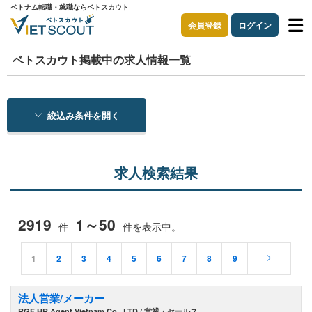
ベトナム転職・就職ならベトスカウト
会員登録
ログイン
ベトスカウト掲載中の求人情報一覧
絞込み条件を開く
求人検索結果
2919
1～50
件
件を表示中。
1
2
3
4
5
6
7
8
9
法人営業/メーカー
RGF HR Agent Vietnam Co., LTD / 営業・セールス