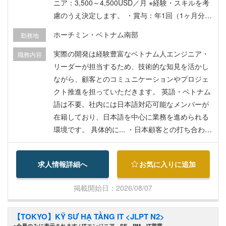
ニア：3,500～4,500USD／月 ※経験・スキルを考
くれる、経験豊富なDXアーキテクトを募集しま
慮のうえ決定します。 ・賞与：年1回（1ヶ月分目
す。
安） 【福利厚生】 ・労働許可証・レジデンスカー
ホーチミン・ベトナム南部
勤務地
ド取得費用：会社負担 ・海外医療保険 ・日本から
の渡航支援金（30万円） ・賞与年1回 ・各種休暇
実際の開発は経験豊富なベトナム人エンジニア・
職務内容
制度 【この仕事で得られること】 ・開発経験を活
リーダーが担当するため、技術的な知見を活かし
かし、PM・開発マネージャーへキャリアアップで
ながら、顧客とのコミュニケーションやプロジェ
きる ・日本とベトナムをつなぐグローバルなプロ
クト推進を担っていただきます。 英語・ベトナム
ジェクトに携われる ・優秀なベトナム人エンジニ
語は不要。社内には日本語対応可能なメンバーが
アとチームで働ける ・人を大切にするカルチャー
在籍しており、日本語を中心に業務を進められる
の中で、裁量を持って挑戦できる
環境です。 具体的に... ・日本顧客との打ち合わ
せ・要件整理 ・プロジェクトの進捗・品質・課題
管理 ・ベトナム人リーダーとの連携・調整 ・技術
求人情報詳細へ
お気に入りに追加
的な相談・提案 ・新規案件の立ち上げサポート 案
件の約9割はラボ型開発（開発チーム提供型）のた
掲載開始日：2026/08/07
め、既存顧客との長期的なプロジェクトが中心で
す。 今後は日本本社向けの自社サービスや新規事
【TOKYO】KỸ SƯ HẠ TẦNG IT <JLPT N2>
業にも携わるチャンスがあります。
※会員のみに表示されます / ITエンジニア、SE、PM、IT営業