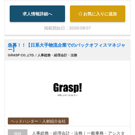
し、生産工場（日本、中国など）と連携を取りな
がら、安定供給の実現に向けて調整業務を行いま
求人情報詳細へ
お気に入りに追加
す。 【主な業務】 ・韓国系顧客との窓口対応 ・
顧客情報の収集および社内関係部署への展開 ・日
掲載開始日：2026/08/07
本、中国、韓国拠点との連携・調整 ・新製品の量
産立ち上げに向けたプロジェクト推進 ・生産工場
急募！！【日系大手物流企業でのバックオフィスマネジャ
との納期・供給調整 ・既存顧客へのフォローアッ
ー】
プおよび関係構築 ・社内外関係者とのコミュニケ
GRASP CO.,LTD. / 人事総務・経理会計・法務
ーションおよび調整業務
ヘッドハンター・人材紹介会社
人事総務・経理会計・法務｜一般事務・アシスタ
職種