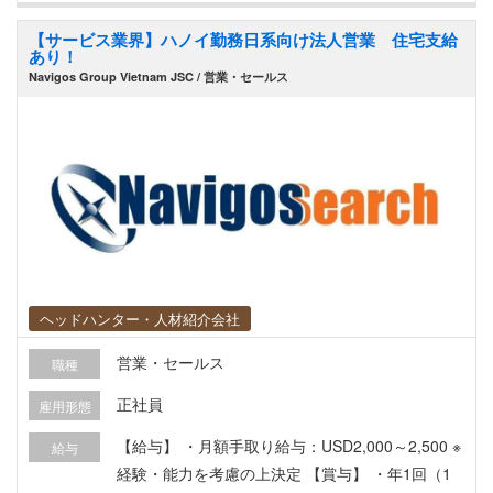
改善提案 ・その他、生産管理業務全般 【募集背
【サービス業界】ハノイ勤務日系向け法人営業 住宅支給
景】 生産体制の強化および組織拡大に伴う増員募
あり！
集です。将来的には生産管理部門の中核人材とし
Navigos Group Vietnam JSC / 営業・セールス
て活躍いただくことを期待しています。 【魅力ポ
イント】 ・月給3,000～4,500USDの高待遇 ・生
産管理課長候補としてマネジメントへキャリアア
ップ可能 ・住宅補助・一時帰国手当など海外勤務
向け福利厚生が充実 ・FPC（フレキシブルプリン
ト基板）の専門メーカーで経験を活かせる ・生産
計画から原価管理まで幅広い業務に携われる
ヘッドハンター・人材紹介会社
営業・セールス
職種
正社員
雇用形態
【給与】 ・月額手取り給与：USD2,000～2,500 ※
給与
経験・能力を考慮の上決定 【賞与】 ・年1回（1