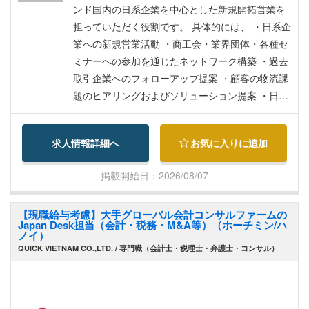
ンド国内の日系企業を中心とした新規開拓営業を
担っていただく役割です。 具体的には、 ・日系企
業への新規営業活動 ・商工会・業界団体・各種セ
ミナーへの参加を通じたネットワーク構築 ・過去
取引企業へのフォローアップ提案 ・顧客の物流課
題のヒアリングおよびソリューション提案 ・日本
本社および現地チームとの連携 などをご担当いた
だきます。 物流業界での経験をお持ちの方はもち
求人情報詳細へ
お気に入りに追加
ろん歓迎ですが 今回の採用では業界経験以上に、
自ら顧客との接点を創出し 新規開拓に取り組んで
掲載開始日：2026/08/07
きた営業経験を重視しています。 そのため、 ・法
人営業経験（有形商材・無形商材不問） ・物流業
【現職給与考慮】大手グローバル会計コンサルファームの
界での知見・経験 ・海外ビジネスへの興味・関心
Japan Desk担当（会計・税務・M&A等）（ホーチミン/ハ
・新規開拓営業のご経験 いずれかをお持ちの方に
ノイ）
QUICK VIETNAM CO.,LTD. / 専門職（会計士・税理士・弁護士・コンサル）
ぜひご検討いただきたいポジションです。