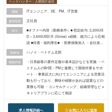
ヘッドハンター・人材紹介会社
ITエンジニア、SE、PM、IT営業
職種
正社員
雇用形態
■オファー内容（勤務条件）■ 想定給与: 2,200US
給与
D – 3,600USD/月 (Gross) ※経験、能力により応相
談 ■待遇・福利厚生■ ・医療保険加入 ・会社規定
のワクチン接種、健康診断 ・帰国時費用補助（往
ハノイ・ベトナム北部
勤務地
復で最大10万円） ・通常の有給休暇に加え、夏季
専用の有給休暇を3日付与、社員旅行休暇を付与
・日系顧客の要件定義や基本設計などを実施 ・ベ
職務内容
トナム人のBrSE・PMと連携して開発作業をサポ
ート ・事業拡大に向けてエンジニアによる営業活
動も行っており、興味や経験があれば提案などの
業務も可能 ・コンサルティング、組織管理など ※
キャリアプランに応じて相談
求人情報詳細へ
お気に入りに追加