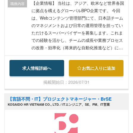
00まで精算可） ■賞与：固定支給なし。会社・部
【企業情報】 当社は、アジア、欧米など世界各国
職務内容
門・個人のパフォーマンス評価に基づき決定。 ※
に拠点を構えるグローバルBPO企業です。 今回
待遇は変更となる場合があります
は、Webコンテンツ管理部門にて、日本語チーム
のマネジメントおよび日常の運用管理を担ってい
ただけるスーパーバイザーを募集します。これま
での経験を活かし、チームの成長や業務プロセス
の改善・効率化（将来的な自動化推進など）に携
われる、非常にやりがいのあるポジションです。
【業務内容】 1. チームリーダー・マネジメント業
求人情報詳細へ
お気に入りに追加
務 - メンバーの育成・管理: ローカルチームおよび
日本人チームのマネジメント、定期的なフィード
掲載開始日：2026/07/31
バックや指導を行い、目標達成を支援する。 - オ
ペレーション・品質管理: 日々の業務運用、シフト
【言語不問・IT】プロジェクトマネージャー・BrSE
作成、成果物がSLA（サービスレベル合意）やKP
KOSAIDO HR VIETNAM CO., LTD. / ITエンジニア、SE、PM、IT営業
I、品質基準を満たしているかの確認・レビューを
行う。 - エスカレーション対応: 日本語ネイティブ
の知識・文化理解が必要な難易度の高い案件や、
運用上のトラブルに対応する。 2. Webコンテンツ