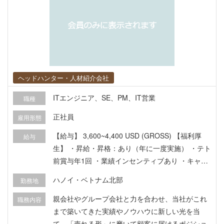
ヘッドハンター・人材紹介会社
ITエンジニア、SE、PM、IT営業
職種
正社員
雇用形態
【給与】 3,600~4,400 USD (GROSS) 【福利厚
給与
生】 ・昇給・昇格：あり（年に一度実施） ・テト
前賞与年1回 ・業績インセンティブあり ・キャリ
アパス：経験に応じて、担当する顧客・パートナ
ハノイ・ベトナム北部
勤務地
ーの幅を広げていけます 【福利厚生】 ・VISA・
労働許可証のベトナム国内発生費用会社負担 ・医
親会社やグループ会社と力を合わせ、当社がこれ
職務内容
療保険 ・通勤費 ・初回渡航費 ・往復航空券会社
まで築いてきた実績やノウハウに新しい光を当
負担（年1回） ・ベトナム語学習補助、PMP取得
て、「売れる形」に磨いて顧客に届けるポジショ