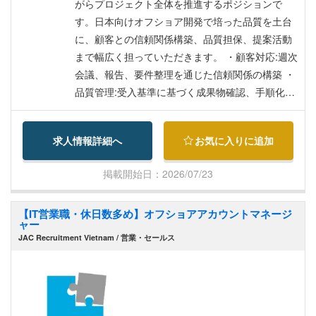
ジメントなど ■待遇・福利厚生■ テト前賞与年1回
がらプロジェクト全体を推進するポジションで
(1.5カ月分)、業績インセンティブ、医療保険、通
す。日本向けオフショア開発で培った品質を土台
勤費、初回渡航費、年1回の往復航空券会社 負
に、顧客との信頼関係構築、品質担保、提案活動
担、ベトナム語学習補助、PMP取得補助、労働許
まで幅広く担っていただきます。 ・顧客対応:週次
可・ビザのベトナム国内発生費用会社負担
会議、報告、要件整理を通じた信頼関係の構築 ・
品質管理:受入基準に基づく成果物確認、手順化・
チェック体制の整備 ・進行管理:パートナー企業の
PM・リーダーと連携した進捗、課題、リスク管理
求人情報詳細へ
お気に入りに追加
・提案・運営支援:見積、提案書作成、会社・事業
運営に関わる対応
掲載開始日：2026/07/23
【IT営業職・休日数多め】オフショアアカウントマネージ
ャー
JAC Recruitment Vietnam / 営業・セールス