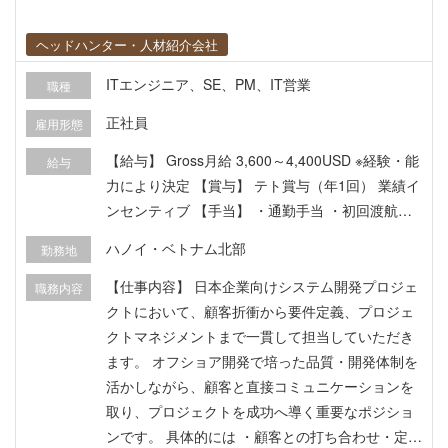
ヘッドハンター・人材紹介会社
ITエンジニア、SE、PM、IT営業
職種
正社員
雇用形態
【給与】 Gross月給 3,600～4,400USD ※経験・能
給与
力により決定 【賞与】 テト賞与（年1回） 業績イ
ンセンティブ 【手当】 ・通勤手当 ・初回渡航費
補助 ・年1回一時帰国航空券 ・労働許可証・ビザ
ハノイ・ベトナム北部
勤務地
取得費用 ・ベトナム語学習補助 ・PMP資格取得
支援 【福利厚生】 ・民間医療保険 ・昇給（年1
【仕事内容】 日本企業向けシステム開発プロジェ
職務内容
回） ・各種研修制度 ・長期キャリア形成支援
クトにおいて、顧客折衝から要件定義、プロジェ
クトマネジメントまで一貫して担当していただき
ます。 オフショア開発で培った品質・開発体制を
活かしながら、顧客と直接コミュニケーションを
取り、プロジェクトを成功へ導く重要なポジショ
ンです。 具体的には ・顧客との打ち合わせ・定例