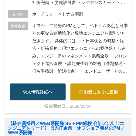
社保完備 ・労働許可書 ・レジデンスカード ・海
外保険 ・家賃補助 ・交通費支給 ・ベトナム赴任
ホーチミン・ベトナム南部
勤務地
時の引越費用補助 ・日本一時帰国費用（年1回）
・資格手当（取得時に一時金支給）
オフショア開発のPMとして、ベトナム拠点と日本
職務内容
との更なる連携強化と現地エンジニアを牽引いた
だきます。 具体的には、 ・日本側との調整・報
告・折衝業務、現地エンジニアへの案件落とし込
み、エンジニアのマネジメント業務全般 ・プロジ
ェクト進捗管理 ・課題発生時の対処（課題整理・
打ち手検討・解決推進） ・エンドユーザーとの打
ち合わせ（要件定義、基本設計フェーズ） 入社
後、現地就労の手続きや研修を日本で行った後、
求人情報詳細へ
お気に入りに追加
ベトナム勤務となります。
掲載開始日：2026/08/04
【駐在員採用／WEB系開発 SE＋PM経験 合計5年以上/エ
ンジニアをリード】 日系IT企業 オフショア開発のPM／
WEB系開発