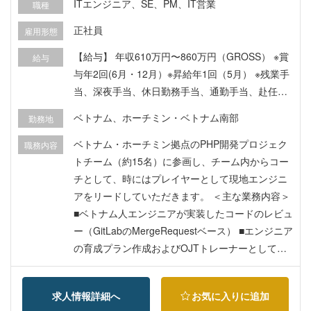
ITエンジニア、SE、PM、IT営業
職種
正社員
雇用形態
【給与】 年収610万円〜860万円（GROSS） ※賞
給与
与年2回(6月・12月）※昇給年1回（5月） ※残業手
当、深夜手当、休日勤務手当、通勤手当、赴任手
当、出張手当、海外勤務手当1,000USD〜1,300US
ベトナム、ホーチミン・ベトナム南部
勤務地
D ※給与とは別途支給 【福利厚生】 各社保完備、
交通費支給、海外駐在時の医療保険、 家族手当
ベトナム・ホーチミン拠点のPHP開発プロジェク
職務内容
（子1人3万円／月、2人 5万円／月、3人以上 6万
トチーム（約15名）に参画し、チーム内からコー
円／月を18歳まで支給）、 タイムリーシフト制度
チとして、時にはプレイヤーとして現地エンジニ
／マンスリーシフト制度（就業時間を前後1時間ま
アをリードしていただきます。 ＜主な業務内容＞
で30分単位で日／月ごとに変更可 ※例：8時-17
■ベトナム人エンジニアが実装したコードのレビュ
時、8時半-17時半、9時半-18時半、10時-19
ー（GitLabのMergeRequestベース） ■エンジニア
時）、 子育て支援制度（入社1年後から使用可
の育成プラン作成およびOJTトレーナーとしての
能）、その他就労支援（子供の看護休暇1人につき
指導・能力底上げ ■開発プロセスの改善（Agileプ
5日間※有給とは別途、ベビーシッター補助制度、
ラクティスの導入・改善） ■プロダクトに応じた
求人情報詳細へ
お気に入りに追加
バックアップ休暇、社内サークル、社内交流イベ
技術選定・ツール選定 ■プロジェクトにおける自