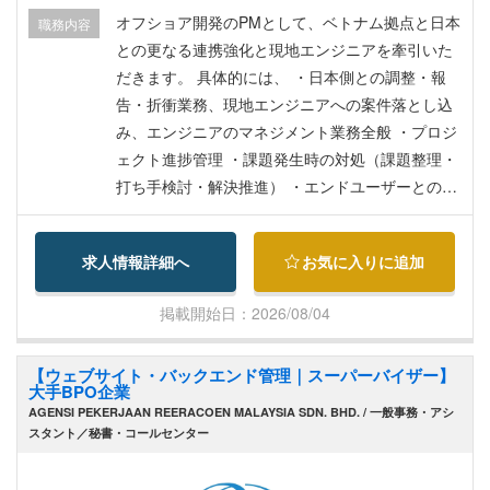
・資格手当（取得時に一時金支給）
オフショア開発のPMとして、ベトナム拠点と日本
職務内容
との更なる連携強化と現地エンジニアを牽引いた
だきます。 具体的には、 ・日本側との調整・報
告・折衝業務、現地エンジニアへの案件落とし込
み、エンジニアのマネジメント業務全般 ・プロジ
ェクト進捗管理 ・課題発生時の対処（課題整理・
打ち手検討・解決推進） ・エンドユーザーとの打
ち合わせ（要件定義、基本設計フェーズ） 入社
後、現地就労の手続きや研修を日本で行った後、
求人情報詳細へ
お気に入りに追加
ベトナム勤務となります。
掲載開始日：2026/08/04
【ウェブサイト・バックエンド管理｜スーパーバイザー】
大手BPO企業
AGENSI PEKERJAAN REERACOEN MALAYSIA SDN. BHD. / 一般事務・アシ
スタント／秘書・コールセンター