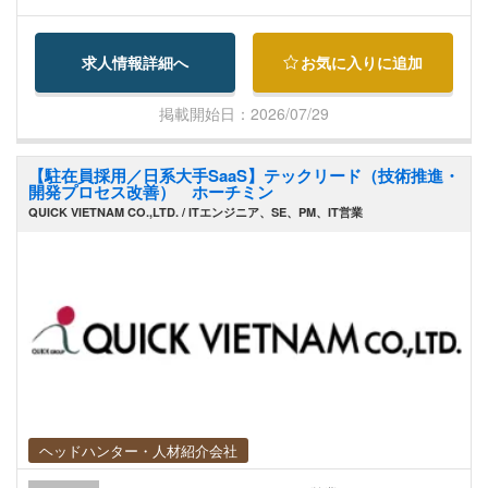
会議の実施 ・要件整理・要件定義・仕様調整 ・見
積書・提案書の作成 ・パートナー企業や開発チー
求人情報詳細へ
お気に入りに追加
ムとの進捗・品質・課題・リスク管理 ・成果物レ
ビューおよび品質管理 ・プロジェクト全体のマネ
掲載開始日：2026/07/29
ジメント ・会社運営に関わる各種業務サポート
【募集背景】 事業拡大に伴い、日本企業との直接
【駐在員採用／日系大手SaaS】テックリード（技術推進・
取引案件が増加しています。 これまでのオフショ
開発プロセス改善） ホーチミン
ア開発に加え、顧客と直接向き合いながら上流工
QUICK VIETNAM CO.,LTD. / ITエンジニア、SE、PM、IT営業
程からプロジェクトを推進できる体制強化のた
め、新たなプロジェクトマネージャーを募集しま
す。 【魅力ポイント】 ・日本企業と直接コミュニ
ケーションを取りながら上流工程を担当できる ・
要件定義・提案・品質管理など幅広い経験を積め
る ・AIを活用した開発や業務改善など新しい取り
組みに積極的に挑戦できる環境 ・将来的には複数
プロジェクトやデリバリー組織全体のマネジメン
トにも挑戦可能 ・安定した日系IT企業で長期的な
ヘッドハンター・人材紹介会社
キャリア形成が可能