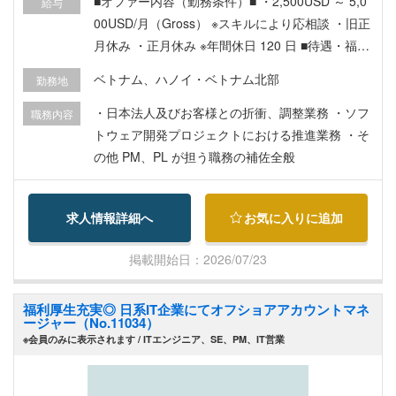
■オファー内容（勤務条件）■ ・2,500USD ～ 5,0
給与
00USD/月（Gross） ※スキルにより応相談 ・旧正
月休み ・正月休み ※年間休日 120 日 ■待遇・福利
厚生■ ・ビザ、WP 取得費用 ・賞与年 2 回（テ
ベトナム、ハノイ・ベトナム北部
勤務地
ト：1 ヶ月、夏：1 ヶ月） ・有給休暇（初年度 12
日） ・健康診断、社外研修、社員旅行 ・日本人向
・日本法人及びお客様との折衝、調整業務 ・ソフ
職務内容
け民間保険加入 ・1 年に 1 回の日本帰国時の航空
トウェア開発プロジェクトにおける推進業務 ・そ
券サポート ・社内活動（チームビルティング等）
の他 PM、PL が担う職務の補佐全般
■その他■ ・面接回数はオンラインで 2 回を想定
・日本への出張あり（関東、関西、九州）
求人情報詳細へ
お気に入りに追加
掲載開始日：2026/07/23
福利厚生充実◎ 日系IT企業にてオフショアアカウントマネ
ージャー（No.11034）
※会員のみに表示されます / ITエンジニア、SE、PM、IT営業