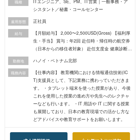
ITエンジニア、SE、PM、IT営業｜一般事務・ア
職種
シスタント／秘書・コールセンター
正社員
雇用形態
【月額給与】 2,000〜2,500USD(Gross) 【福利厚
給与
生・手当】 賞与：年2回 赴任時・帰任時の航空券
（日本からの移住者対象） 赴任支度金 健康診断有
通勤費実費支給
ハノイ・ベトナム北部
勤務地
【仕事内容】 教育機関における情報通信技術(IC
職務内容
T)支援員として、下記業務に携わっていただきま
す。 ・タブレット端末を使った授業があり、今後
これを使用した授業の進め方や先生へのレクチャ
ーなども行います。 ・IT 用語や IT に関する授業
も展開しており、日本の教育現場での活かし方な
どアドバイスや教育サポートをお願いします。