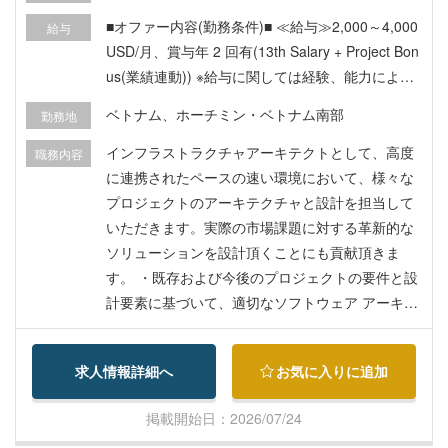
■オファー内容(勤務条件)■ ≪給与≫2,000～4,000
給与
USD/月、賞与年 2 回有(13th Salary + Project Bon
us(業績連動)) ※給与に関しては経験、能力により
応相談 ≪勤務地≫ ホーチミン市内 ■福利厚生■ ・
ベトナム、ホーチミン・ベトナム南部
勤務地
フレックス制度有、交通費支給なし、住宅手当支
給なし、残業代支給なし ・社会保険・健康保険・
インフラストラクチャアーキテクトとして、高度
職務内容
失業保険任意医療保険有(会社にて負担) ・昇給制
に連携されたペースの速い環境において、様々な
度：年 1 回のレビュー有 ・シニアスタッフ・リー
プロジェクトのアーキテクチャと設計を担当して
ダースタッフ向け特別手当：有 ・誕生日会：四半
いただきます。実際の市場課題に対する革新的な
期で 1 回開催 ・社員旅行：会社の状況により変更
ソリューションを設計頂くことにも貢献頂きま
可能性があり ・チームビルディングイベント：有
す。 ・既存および今後のプロジェクトの要件と設
(毎月) ・家族の冠婚葬祭時のケアプログラム：有
計要素に基づいて、適切なソフトウェア アーキテ
■その他■ ・試用期間:3 ヶ月(月収の 100％を支給)
クチャを特定し、伝達 ・各プロジェクトの開発チ
・面接回数:最大 2 回、面接形式:WEB ・勤務時間:
ームと協力して、パイプライン、ツール、主要な
求人情報詳細へ
お気に入りに追加
08:00～17:00(月～金) ・土日祝日、有給休暇(年間
開発手順などのテクノロジー戦略を定義 ・必要に
12 日間) ・企業側からの VISA/WP サポート有(公
応じてソフトウェア設計のトレーニングを実施す
掲載開始日：2026/07/24
証/領事認証、健康診断受診費用は自己負担) ・日
るなど、設計、ソフトウェア設計仕様の作成にお