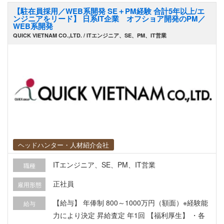
【駐在員採用／WEB系開発 SE＋PM経験 合計5年以上/エ
ンジニアをリード】 日系IT企業 オフショア開発のPM／
WEB系開発
QUICK VIETNAM CO.,LTD. / ITエンジニア、SE、PM、IT営業
ヘッドハンター・人材紹介会社
ITエンジニア、SE、PM、IT営業
職種
正社員
雇用形態
【給与】 年俸制 800～1000万円（額面）※経験能
給与
力により決定 昇給査定 年1回 【福利厚生】 ・各