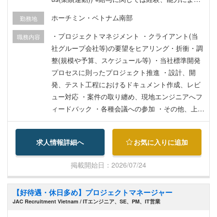
応相談 ■福利厚生■ ・フレックス制度有、交通費
ホーチミン・ベトナム南部
勤務地
支給なし、住宅手当支給なし、残業代支給なし ・
社会保険・健康保険・失業保険任意医療保険有(会
・プロジェクトマネジメント ・クライアント(当
職務内容
社にて負担) ・昇給制度：年 1 回のレビュー有 ・
社グループ会社等)の要望をヒアリング・折衝・調
シニアスタッフ・リーダースタッフ向け特別手
整(規模や予算、スケジュール等) ・当社標準開発
当：有 ・誕生日会：四半期で 1 回開催 ・社員旅
プロセスに則ったプロジェクト推進 ・設計、開
行：会社の状況により変更可能性があり ・チーム
発、テスト工程におけるドキュメント作成、レビ
ビルディングイベント：有(毎月) ・家族の冠婚葬
ュー対応 ・案件の取り纏め、現地エンジニアへフ
祭時のケアプログラム：有
ィードバック ・各種会議への参加 ・その他、上司
の依頼事項対応
求人情報詳細へ
お気に入りに追加
掲載開始日：2026/07/24
【好待遇・休日多め】プロジェクトマネージャー
JAC Recruitment Vietnam / ITエンジニア、SE、PM、IT営業