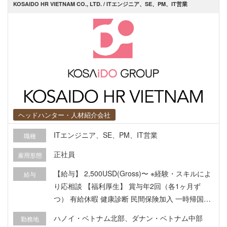
KOSAIDO HR VIETNAM CO., LTD. / ITエンジニア、SE、PM、IT営業
書作成など上流工程の実施 ・提案・調整業務 ・ベ
トナム人エンジニア（日本語可）とのブリッジ業
務・進捗管理 ・品質管理・テスト支援 ・希望に応
じての、提案支援活動 ＜技術環境＞ 現在は以下の
技術やサービスを採用していますが、要件に応じ
て技術選定を行っております。 開発言語・ツール
やフレームワーク：Flutter、Swift、Android Studi
o、Google Colaboratory 開発環境：GitHub、Jir
a、Confluence、Redmine、Figma、Chatwork、S
ヘッドハンター・人材紹介会社
lack、Google Workspace 開発 PC：Mac Book Pr
o、Windows
ITエンジニア、SE、PM、IT営業
職種
正社員
雇用形態
【給与】 2,500USD(Gross)〜 ※経験・スキルによ
給与
り応相談 【福利厚生】 賞与年2回（各1ヶ月ず
つ） 有給休暇 健康診断 民間保険加入 一時帰国手
当（年1回） VISA/労働許可証取得サポート
ハノイ・ベトナム北部、ダナン・ベトナム中部
勤務地