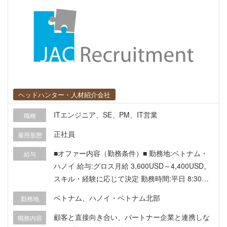
ヘッドハンター・人材紹介会社
ITエンジニア、SE、PM、IT営業
職種
正社員
雇用形態
■オファー内容（勤務条件）■ 勤務地:ベトナム・
給与
ハノイ 給与:グロス月給 3,600USD～4,400USD。
スキル・経験に応じて決定 勤務時間:平日 8:30～1
7:30 休日:土日休み。ベトナム祝日を含め、日本の
ベトナム、ハノイ・ベトナム北部
勤務地
祝祭日数と同等 昇給・昇格:年1回実施 キャリアパ
ス:複数プロジェクトの統括、開発部門全体のマネ
顧客と直接向き合い、パートナー企業と連携しな
職務内容