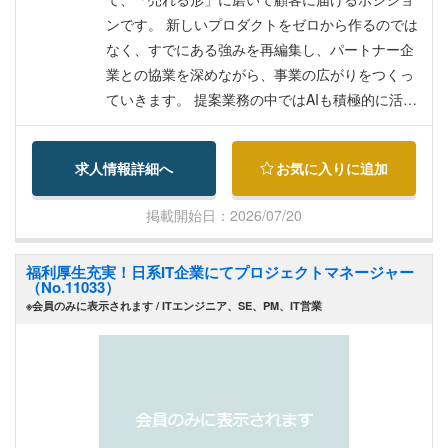
補助
ンです。 新しいプロダクトをゼロから作るのでは
なく、すでにある強みを再編集し、パートナー企
業との協業を深めながら、事業の広がりをつくっ
ていきます。 提案業務の中ではAIも積極的に活用
していきます。 具体的に... ・共同提案をつくる
：親会社・グループ各社と組み、既存顧客の深耕
求人情報詳細へ
お気に入りに追加
と新しい商機づくりを進める ・パートナーと深く
つながる：経営層から現場まで各層と関係を築
掲載開始日：2026/07/20
き、強みを引き出して一緒にメニュー化する ・実
績を言葉にする ：ノウハウや事例を可視化し、提
福利厚生充実！日系IT企業にてプロジェクトマネージャー
案資料や社内発信を通じて次の案件につなげる ・
（No.11033）
拠点を支える ：会社・事業運営に関わるオペレー
※会員のみに表示されます / ITエンジニア、SE、PM、IT営業
ション対応