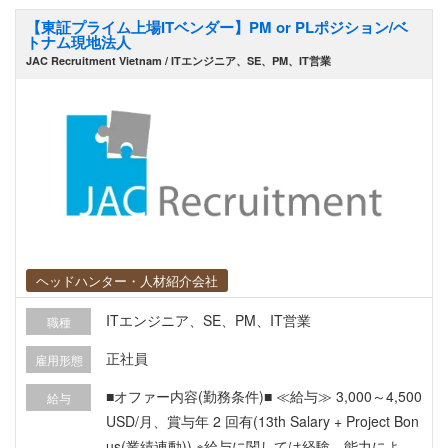
本からのフライト代会社側支給
いてチームリーダー/シニアエンジニアを支援 ・新
【東証プライム上場ITベンダー】PM or PLポジション/ベ
規提案の見積りサポート
トナム現地法人
JAC Recruitment Vietnam / ITエンジニア、SE、PM、IT営業
ヘッドハンター・人材紹介会社
ITエンジニア、SE、PM、IT営業
職種
正社員
雇用形態
■オファー内容(勤務条件)■ ≪給与≫ 3,000～4,500
給与
USD/月、賞与年 2 回有(13th Salary + Project Bon
us(業績連動)) ※給与に関しては経験、能力により