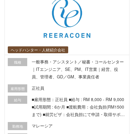
ヘッドハンター・人材紹介会社
一般事務・アシスタント／秘書・コールセンター
職種
｜ITエンジニア、SE、PM、IT営業｜経営、役
員、管理者、GD／GM、事業責任者
正社員
雇用形態
■雇用形態：正社員 ■給与 : RM 8,000 - RM 9,000
給与
■試用期間 : 6か月 ■渡航費用：会社負担(RM1500
まで) ■就労ビザ：会社負担にて申請・取得サポー
ト有り ■有給休暇：12日 ■病床休暇：14日 ■医療
マレーシア
勤務地
費補助：あり（月額RM100まで、歯科医は年RM2