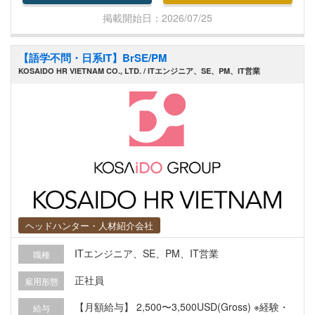
ント）
らのWebアプリケーション開発（PHP等）および
掲載開始日：2026/07/25
組織支援業務 【組織構成・働く環境】 ■所属部
署： ベトナム開発拠点 開発プロジェクトチーム ■
【語学不問・日系IT】BrSE/PM
チーム構成： PHP開発チーム（約15名、マネージ
KOSAIDO HR VIETNAM CO., LTD. / ITエンジニア、SE、PM、IT営業
ャー層を含め年齢層は高めです） ■直属上司： 日
本人責任者または現地マネージャー ■社内言語：
日本語（現地には通訳がいるため、英語やベトナ
ム語のスキルは不問です） 【この求人のポイン
ト】 ・希少な駐在員採用＆手厚い福利厚生 ・開発
組織の変革をリードする裁量権 ・日本本社での研
修からスタート 【会社・事業について】 東証プラ
イム上場グループである日系大手SaaS企業のベト
ナム現地法人です。 ベトナム・ホーチミン拠点
ヘッドハンター・人材紹介会社
は、日本国内で圧倒的なシェアを誇る自社SaaSプ
ロダクトの開発・成長を支える重要な開発拠点と
ITエンジニア、SE、PM、IT営業
職種
して機能しています。 【募集背景】 自社プロダク
正社員
雇用形態
トのさらなる機能拡充と成長に伴い、ベトナム開
発拠点におけるPHP開発チームの体制強化が急務
【月額給与】 2,500〜3,500USD(Gross) ※経験・
給与