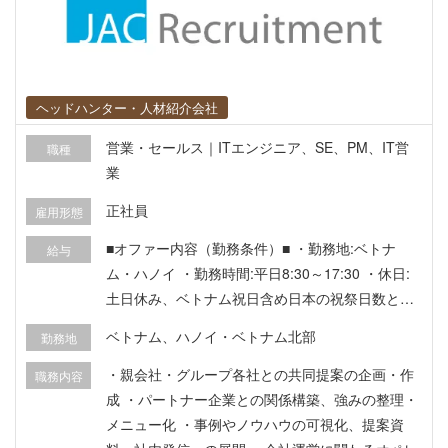
ヘッドハンター・人材紹介会社
営業・セールス｜ITエンジニア、SE、PM、IT営
職種
業
正社員
雇用形態
■オファー内容（勤務条件）■ ・勤務地:ベトナ
給与
ム・ハノイ ・勤務時間:平日8:30～17:30 ・休日:
土日休み、ベトナム祝日含め日本の祝祭日数と同
等 ・給与:グロス月給3,600～4,400USD ・昇給昇
ベトナム、ハノイ・ベトナム北部
勤務地
格:年1回 ■待遇・福利厚生■ テト前賞与(1.5カ月
分)、業績インセンティブ、医療保険、通勤費、初
・親会社・グループ各社との共同提案の企画・作
職務内容
回渡航費、年1回往復航空券、ベトナム語学 習補
成 ・パートナー企業との関係構築、強みの整理・
助、労働許可・ビザ関連費用の会社負担あり
メニュー化 ・事例やノウハウの可視化、提案資