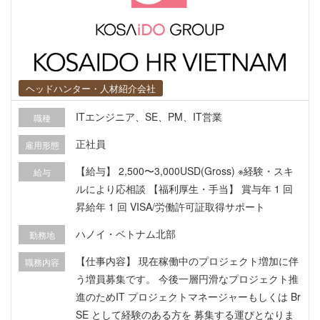
運用・クライアント対応 - Webコンテンツ管理: ク
ライアントのガイドラインや品質基準に基づき、
Webコンテンツやアセットが正確かつタイムリー
に維持・更新されるよう監督する。 - レポート・
折衝業務: 運用パフォーマンス（日次・週次・月
ヘッドハンター・人材紹介会社
次・年次）をモニタリング・分析し、日系クライ
アントおよび社内ステークホルダーへ報告・提案
ITエンジニア、SE、PM、IT営業
職種
を行う。 - マニュアル整備: 現場で発生した課題の
正社員
雇用形態
根本原因を特定し、運用マニュアルや手順書を継
続的に改善・更新する。 3. 業務改善・効率化（将
【給与】 2,500〜3,000USD(Gross) ※経験・スキ
給与
来的に） - プロセス改善・自動化推進: 手作業の業
ルにより応相談 【福利厚生・手当】 賞与年 1 回
務プロセスを見直し、業務効率化を提案する。自
昇給年 1 回 VISA/労働許可証取得サポート
動化専門チームと協力し、業務のシステム化やツ
ハノイ・ベトナム北部
勤務地
ール導入をサポートする。 ★魅力★ ・オフィスは
公共交通機関で通勤可能な好立地です。 ・チーム
【仕事内容】 現在稼働中のプロジェクト増加に伴
職務内容
マネジメントに加え、日系大手クライアントとの
う増員募集です。 今後一層円滑なプロジェクト推
折衝や業務プロセスの改善・DX化に携わることが
進のためIT プロジェクトマネージャーもしくは Br
できるため、市場価値の高いキャリアを築けま
SE として経験のある方を 募集する運びとなりま