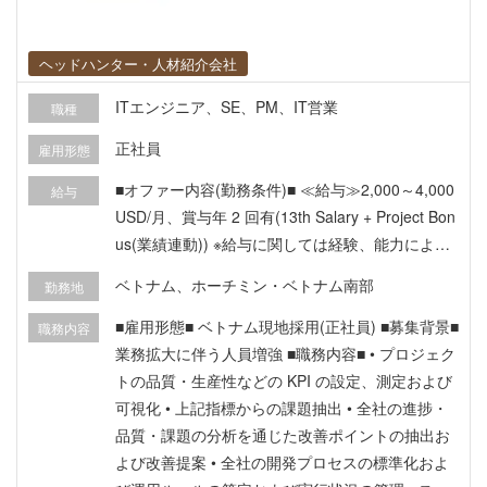
ヘッドハンター・人材紹介会社
ITエンジニア、SE、PM、IT営業
職種
正社員
雇用形態
■オファー内容(勤務条件)■ ≪給与≫2,000～4,000
給与
USD/月、賞与年 2 回有(13th Salary + Project Bon
us(業績連動)) ※給与に関しては経験、能力により
応相談 ≪勤務地≫ ホーチミン市内 ■福利厚生■ ・
ベトナム、ホーチミン・ベトナム南部
勤務地
フレックス制度有、交通費支給なし、住宅手当支
給なし、残業代支給なし ・社会保険・健康保険・
■雇用形態■ ベトナム現地採用(正社員) ■募集背景■
職務内容
失業保険、任意医療保険有(会社にて負担) ・昇給
業務拡大に伴う人員増強 ■職務内容■ • プロジェク
制度：年 1 回のレビュー有 ・シニアスタッフ・リ
トの品質・生産性などの KPI の設定、測定および
ーダースタッフ向け特別手当：有 ・誕生日会：四
可視化 • 上記指標からの課題抽出 • 全社の進捗・
半期で 1 回開催 ・社員旅行：会社の状況により変
品質・課題の分析を通じた改善ポイントの抽出お
更可能性があり ・チームビルディングイベント：
よび改善提案 • 全社の開発プロセスの標準化およ