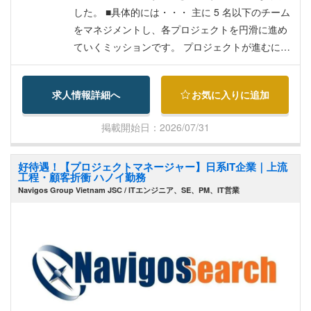
す。 ・成長中の組織において、コアメンバーとし
した。 ■具体的には・・・ 主に 5 名以下のチーム
て組織作りや品質向上に貢献できます。
をマネジメントし、各プロジェクトを円滑に進め
ていくミッションです。 プロジェクトが進むにつ
れて、日本のエンドユーザーと直接やり取りを行
っていただくケースも増えてきます。 尚、社内は
求人情報詳細へ
お気に入りに追加
日本語話者も多く在籍しておりますので、言語不
問です。
掲載開始日：2026/07/31
好待遇！【プロジェクトマネージャー】日系IT企業｜上流
工程・顧客折衝 ハノイ勤務
Navigos Group Vietnam JSC / ITエンジニア、SE、PM、IT営業