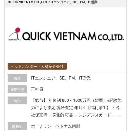
QUICK VIETNAM CO.,LTD. / ITエンジニア、SE、PM、IT営業
ヘッドハンター・人材紹介会社
ITエンジニア、SE、PM、IT営業
職種
正社員
雇用形態
【給与】 年俸制 800～1000万円（額面）※経験能
給与
力により決定 昇給査定 年1回 【福利厚生】 ・各
社保完備 ・労働許可書 ・レジデンスカード ・海
外保険 ・家賃補助 ・交通費支給 ・ベトナム赴任
ホーチミン・ベトナム南部
勤務地
時の引越費用補助 ・日本一時帰国費用（年1回）