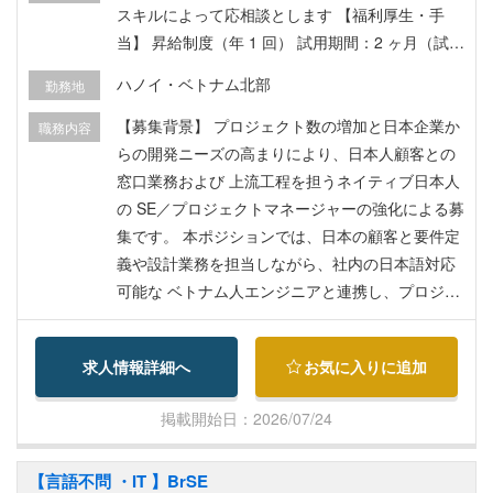
となっています。 本ポジションでは、現地エンジ
スキルによって応相談とします 【福利厚生・手
ニアの技術力向上と開発プロセスの近代化（Agile
当】 昇給制度（年 1 回） 試用期間：2 ヶ月（試用
の導入・改善など）を推進し、組織全体の能力を
期間中給与：85%） 定年：60 歳 （定年後の再雇
ハノイ・ベトナム北部
勤務地
底上げする「テックリード」として牽引いただけ
用相談可） ビザ・労働許可証取得サポート有 └取
る方を募集いたします。 【入社後に期待される役
得費用全額会社負担 通勤手当 出張手当 帰国手当
【募集背景】 プロジェクト数の増加と日本企業か
職務内容
割】 入社初期（半年〜1年）は、日本本社にて自
（年１回一時帰国の航空券代支給） 在宅勤務制度
らの開発ニーズの高まりにより、日本人顧客との
社プロダクトの開発業務を担当いただき、仕様や
あり
窓口業務および 上流工程を担うネイティブ日本人
開発文化をインプットしていただきます（期間
の SE／プロジェクトマネージャーの強化による募
中、1〜2週間程度の短期ベトナム出張の可能性あ
集です。 本ポジションでは、日本の顧客と要件定
り）。 ベトナム出向後は、PHPチームの技術的支
義や設計業務を担当しながら、社内の日本語対応
柱として、メンバーの育成や開発プロセス改善に
可能な ベトナム人エンジニアと連携し、プロジェ
コミットいただき、組織全体の開発力を底上げす
クトを円滑に推進していただきます。 【業務内
る成果を期待しています。
容】 ベトナム現地で日本人顧客との窓口となり、
求人情報詳細へ
お気に入りに追加
プロジェクトの要件定義から設計、現地エンジニ
アチームとの 連携まで一貫して担当していただき
掲載開始日：2026/07/24
ます。 ＜具体的には＞ ・ブリッジ SE/メンバーと
連携したプロジェクトマネジメント ・日本の顧客
【言語不問 ・IT 】BrSE
との要件ヒアリングなどの窓口 ・基本設計、仕様