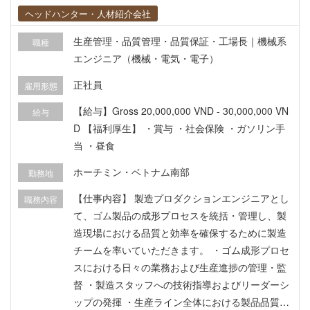
ヘッドハンター・人材紹介会社
生産管理・品質管理・品質保証・工場長｜機械系
職種
エンジニア（機械・電気・電子）
正社員
雇用形態
【給与】Gross 20,000,000 VND - 30,000,000 VN
給与
D 【福利厚生】 ・賞与 ・社会保険 ・ガソリン手
当 ・昼食
ホーチミン・ベトナム南部
勤務地
【仕事内容】 製造プロダクションエンジニアとし
職務内容
て、ゴム製品の成形プロセスを統括・管理し、製
造現場における品質と効率を確保するために製造
チームを率いていただきます。 ・ゴム成形プロセ
スにおける日々の業務および生産進捗の管理・監
督 ・製造スタッフへの技術指導およびリーダーシ
ップの発揮 ・生産ライン全体における製品品質の