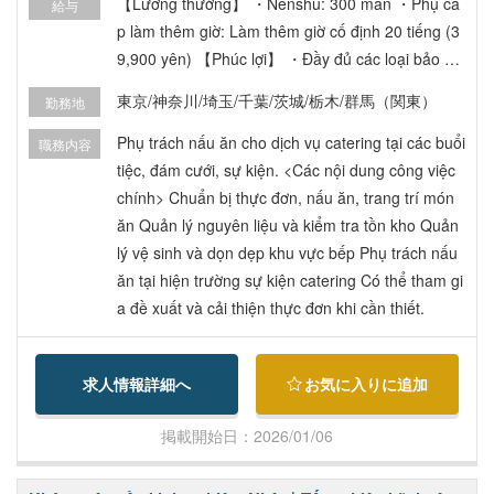
【Lương thưởng】 ・Nenshu: 300 man ・Phụ cấ
給与
p làm thêm giờ: Làm thêm giờ cố định 20 tiếng (3
9,900 yên) 【Phúc lợi】 ・Đầy đủ các loại bảo hiể
m xã hội ・Trợ cấp đi lại: Có ・Nhà ở: Có hỗ trợ n
東京/神奈川/埼玉/千葉/茨城/栃木/群馬（関東）
勤務地
hà thuê (住宅手当) → công ty hỗ trợ 50% tiền thu
ê, tối đa 40,000 yen/tháng ・Chế độ phúc lợi theo
Phụ trách nấu ăn cho dịch vụ catering tại các buổi
職務内容
luật lao động Nhật.
tiệc, đám cưới, sự kiện. <Các nội dung công việc
chính> Chuẩn bị thực đơn, nấu ăn, trang trí món
ăn Quản lý nguyên liệu và kiểm tra tồn kho Quản
lý vệ sinh và dọn dẹp khu vực bếp Phụ trách nấu
ăn tại hiện trường sự kiện catering Có thể tham gi
a đề xuất và cải thiện thực đơn khi cần thiết.
求人情報詳細へ
お気に入りに追加
掲載開始日：2026/01/06