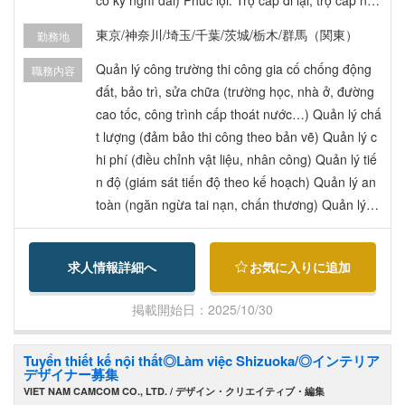
ở, trợ cấp chứng chỉ, nhà ở công ty hỗ trợ, tiền hư
東京/神奈川/埼玉/千葉/茨城/栃木/群馬（関東）
勤務地
u trí, công ty chi trả vé máy bay sang Nhật, hỗ trợ
lấy chứng chỉ 賞与：年2回（昨年実績3.5ヶ月分）
Quản lý công trường thi công gia cố chống động
職務内容
年間休日122日（土日祝休み・長期連休あり） 福
đất, bảo trì, sửa chữa (trường học, nhà ở, đường
利厚生：通勤手当全額支給、住宅手当、資格手
cao tốc, công trình cấp thoát nước…) Quản lý chấ
当、借上げ社宅制度、退職金、渡航費会社負担、
t lượng (đảm bảo thi công theo bản vẽ) Quản lý c
資格取得支援
hi phí (điều chỉnh vật liệu, nhân công) Quản lý tiế
n độ (giám sát tiến độ theo kế hoạch) Quản lý an
toàn (ngăn ngừa tai nạn, chấn thương) Quản lý m
ôi trường (đảm bảo không ảnh hưởng đến khu vự
c xung quanh) 耐震補強、維持、補修工事の現場
求人情報詳細へ
お気に入りに追加
管理（学校・住宅・高速道路・上下水道施設な
ど） 品質管理（設計通り施工されているか確認）
掲載開始日：2025/10/30
コスト管理（資材・人件費調整） スケジュール管
理（工期進捗管理） 安全管理（事故・ケガ防止）
Tuyển thiết kế nội thất◎Làm việc Shizuoka/◎インテリア
環境管理（周辺環境への配慮）
デザイナー募集
VIET NAM CAMCOM CO., LTD. / デザイン・クリエイティブ・編集