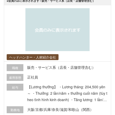
※会員のみに表示されます / 販売・サービス系（店長・店舗管理含む）
ヘッドハンター・人材紹介会社
販売・サービス系（店長・店舗管理含む）
職種
正社員
雇用形態
【Lương thưởng】 ・Lương tháng: 204,500 yên
給与
～ ・Thưởng: 2 lần/năm + thưởng cuối năm (tùy t
heo tình hình kinh doanh) ・Tăng lương: 1 lần/nă
m (tăng trung bình 1000~3000 yên/năm) 【Phúc l
大阪/京都/兵庫/奈良/滋賀/和歌山（関西）
勤務地
ợi】 ・Phụ cấp ca đêm: 4500 yên～/ca ・Phụ cấp