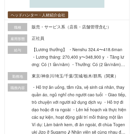
ヘッドハンター・人材紹介会社
販売・サービス系（店長・店舗管理含む）
職種
正社員
雇用形態
【Lương thưởng】 ・Nenshu 324.4〜418.6man
給与
・Lương tháng: 270,400 y〜348,900 y ・Tăng lư
ơng: Có (1 lần/năm) ・Thưởng: Có (2 lần/năm)
【Phúc lợi】 ・Đầy đủ các loại bảo hiểm xã hội ・
東京/神奈川/埼玉/千葉/茨城/栃木/群馬（関東）
勤務地
Chế độ trợ cấp thôi việc ・Hỗ trợ chi phí lấy chứn
g chỉ (trợ cấp cho khóa đào tạo nhân viên điều dư
・Hỗ trợ ăn uống, tắm rửa, vệ sinh cá nhân, thay
職務内容
ỡng thực hành) ・Hỗ trợ bữa ăn ・Có ký túc xá d
quần áo, ngủ nghỉ cho người cao tuổi ・Giao tiếp,
ành cho người độc thân ・Phụ cấp đi lại: Chi trả t
trò chuyện với người sử dụng dịch vụ ・Hỗ trợ đi
oàn bộ ・Phụ cấp làm thêm giờ: Có ・Phụ cấp ca
dạo hoặc đi ra ngoài ・Lên kế hoạch và thực hiện
đêm: 6,000 yên/lần ( khoảng 3 ~ 4 lần/ tháng ) ・
các sự kiện, hoạt động giải trí mỗi tháng một lần
Phụ cấp làm việc vào Chủ nhật/ngày lễ: 1,000 yê
Ví dụ: Làm bánh kem, đi ăn ngoài, đi chùa Togen
n/lần ・Phụ cấp Tết (năm mới): 4,000 yên/lần ・P
uki Jizo ở Sugamo ♪ Nhân viên sẽ cùng nhau đưa