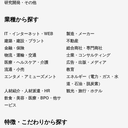
研究開発・その他
業種から探す
IT・インターネット・WEB
製造・メーカー
建築・建設・プラント
不動産
金融・保険
総合商社・専門商社
物流・運輸・交通
士業・コンサルティング
医療・ヘルスケア・介護
広告・出版・メディア
流通・小売
教育
エンタメ・アミューズメント
エネルギー（電力・ガス・水
道・石油・脱炭素）
人材紹介・人材派遣・HR
観光・旅行・ホテル
飲食・美容・医療・BPO・他サ
ービス
特徴・こだわりから探す