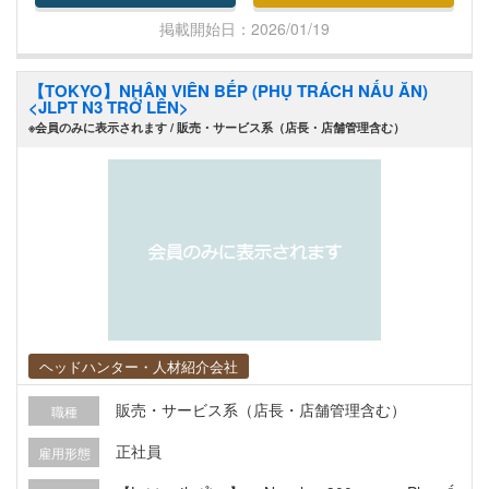
dịch vụ thiết yếu: ・Công trình hệ thống cấp thoát
掲載開始日：2026/01/19
nước: Lắp đặt đường ống nước uống, đường thoá
t nước, và bồn cầu. ・Công trình thiết bị điều hòa
【TOKYO】NHÂN VIÊN BẾP (PHỤ TRÁCH NẤU ĂN)
không khí: Lắp đặt máy điều hòa không khí (từ hộ
<JLPT N3 TRỞ LÊN>
gia đình đến cơ sở công cộng). ・Công trình cải t
※会員のみに表示されます / 販売・サービス系（店長・店舗管理含む）
ạo: Thay thế bồn cầu, sàn nhà hoặc cải tạo toàn
bộ căn nhà. ・Công trình đường ống chôn ngoài t
rời: Lắp đặt hệ thống đường ống nước và thoát n
ước dưới lòng đất. ・Sửa chữa rò rỉ, điều tra／Sử
a chữa thiết bị: Sửa chữa đường ống và thiết bị bị
hỏng hóc do lão hóa. ・Công việc này liên quan đ
ến nước, không khí và các công trình xây dựng -
những yếu tố không thể thiếu trong cuộc sống củ
a con người. Vì vậy, bạn sẽ cảm thấy công việc rấ
ヘッドハンター・人材紹介会社
t ý nghĩa và có trách nhiệm cao.
販売・サービス系（店長・店舗管理含む）
職種
正社員
雇用形態