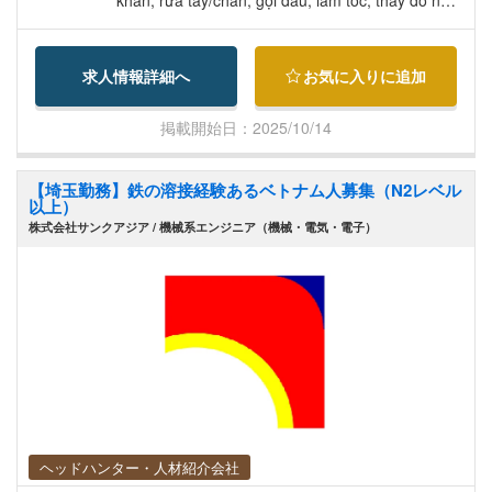
v.v.) ・Rửa sạch bình hút đờm ・Chia sẻ thông ti
n về bệnh nhân, chuyển giao công việc ca đêm C
求人情報詳細へ
お気に入りに追加
ông việc thực hiện khi cần thiết: ・Mua sắm đồ d
ùng cho bệnh nhân, sử dụng máy giặt, khử trùng
掲載開始日：2025/10/14
phòng tắm/toilet (1 lần/tuần), rửa sạch thùng rác
・Tổ chức hoạt động giải trí, quản lý phòng trò ch
【埼玉勤務】鉄の溶接経験あるベトナム人募集（N2レベル
uyện, lau dọn xung quanh giường bệnh, v.v. ※ Cá
以上）
c công việc như hỗ trợ tắm rửa hay hỗ trợ đi vệ si
株式会社サンクアジア / 機械系エンジニア（機械・電気・電子）
nh sẽ được thực hiện cùng nhân viên lâu năm, đả
m bảo người chưa có kinh nghiệm cũng có thể yê
n tâm làm việc. Ngoài ra, luôn có bác sĩ và y tá là
m việc cùng nên có thể báo cáo nhanh chóng khi
bệnh nhân có thay đổi sức khỏe đột ngột.
ヘッドハンター・人材紹介会社