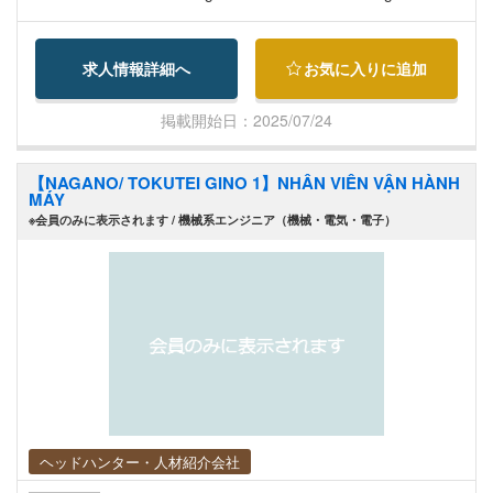
hụ cấp hỗ trợ chỗ ở: 20,000 yên/tháng（※từ năm
ra ý tưởng để tổ chức các chương trình thú vị cho
thứ 6 trở đi là 10,000 yên/tháng） ・Phụ cấp cải t
người sử dụng dịch vụ.
求人情報詳細へ
お気に入りに追加
hiện chế độ đãi ngộ: 42,000 yên/tháng (thành tích
năm tài chính 2025) ・Phụ cấp cải thiện chế độ đ
掲載開始日：2025/07/24
ãi ngộ đặc biệt: 2,300 yên/tháng ・Phụ cấp chức
vụ (tùy theo trình độ bằng cấp): ┗ Không có bằ
【NAGANO/ TOKUTEI GINO 1】NHÂN VIÊN VẬN HÀNH
ng / đã hoàn thành khóa đào tạo sơ cấp: 20,000 y
MÁY
ên/tháng ┗ Đã hoàn thành khóa đào tạo thực
※会員のみに表示されます / 機械系エンジニア（機械・電気・電子）
hành (Jitsumusha): 26,000 yên/tháng ┗ Có ch
ứng chỉ điều dưỡng viên (Kaigo Fukushishi): 27,0
00 yên/tháng
ヘッドハンター・人材紹介会社