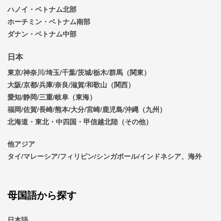
ハノイ・ベトナム北部
ホーチミン・ベトナム南部
ダナン・ベトナム中部
日本
東京/神奈川/埼玉/千葉/茨城/栃木/群馬（関東）
大阪/京都/兵庫/奈良/滋賀/和歌山（関西）
愛知/静岡/三重/岐阜（東海）
福岡/佐賀/長崎/熊本/大分/宮崎/鹿児島/沖縄（九州）
北海道・東北・中四国・甲信越北陸（その他）
他アジア
タイ/マレーシア/フィリピン/シンガポール/インドネシア、海外
母国語から探す
日本語