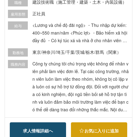
建設技術職（施工管理・建築・土木・内装設備）
職種
正社員
雇用形態
<Lương và chế độ đãi ngộ> ・Thu nhập dự kiến:
給与
400~550 man/năm <Phúc lợi> ・Bảo hiểm xã hội
đầy đủ ・Có ký túc xá và nhà ở cho nhân viên ・
Hỗ trợ tiền thuê nhà (2 triệu yên/tháng) ・Chế độ
東京/神奈川/埼玉/千葉/茨城/栃木/群馬（関東）
勤務地
hỗ trợ hoàn trả khoản vay học phí ・Có thể đi làm
bằng xe ô tô cá nhân ・Khám sức khỏe định kỳ
Công ty chúng tôi chú trọng việc không để nhân v
職務内容
・Du lịch công ty, hoạt động tập thể ・Khách sạn
iên phải làm việc đơn lẻ. Tại các công trường, nhâ
nghỉ dưỡng dành cho thành viên (theo chế độ hội
n viên luôn làm việc theo nhóm, không bị cô lập v
viên) ・Chế độ huấn luyện, đào tạo (theo lịch trìn
à luôn có sự hỗ trợ từ đồng đội. Đối với người chư
h)
a có kinh nghiệm, đội ngũ tiền bối sẽ hỗ trợ tận tì
nh và luôn đảm bảo môi trường làm việc để bạn c
ó thể dễ dàng trao đổi những thắc mắc. Nội dung
công việc chính: ・Vận chuyển vật liệu ・Lắp đặt
đường ống ・Thiết bị điều hòa không khí ・Thay
求人情報詳細へ
お気に入りに追加
thế thiết bị Các lĩnh vực kinh doanh liên quan đến