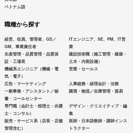
ベトナム語
職種から探す
経営、役員、管理者、GD／
ITエンジニア、SE、PM、IT営
GM、事業責任者
業
生産管理・品質管理・品質保
建設技術職（施工管理・建築・
証・工場長
土木・内装設備）
機械系エンジニア（機械・電
営業・セールス
気・電子）
広告・マーケティング
人事総務・経理会計・法務
一般事務・アシスタント／秘
購買・物流／在庫管理・貿易
書・コールセンター
専門職（会計士・税理士・弁護
デザイン・クリエイティブ・編
士・コンサル）
集
販売・サービス系（店長・店舗
医師・日本語教師・講師インス
管理含む）
トラクター