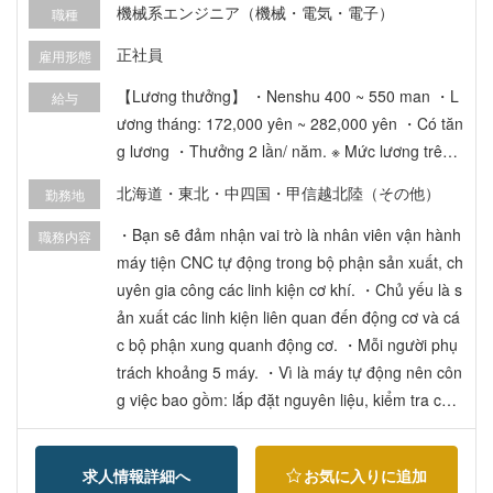
機械系エンジニア（機械・電気・電子）
職種
正社員
雇用形態
【Lương thưởng】 ・Nenshu 400 ~ 550 man ・L
給与
ương tháng: 172,000 yên ~ 282,000 yên ・Có tăn
g lương ・Thưởng 2 lần/ năm. ※ Mức lương trên c
hỉ mang tính chất tham khảo và có thể thay đổi tù
北海道・東北・中四国・甲信越北陸（その他）
勤務地
y theo kết quả phỏng vấn. ・Các loại phụ cấp: - P
hụ cấp đi lại: Hoàn trả toàn bộ chi phí thực tế (kh
・Bạn sẽ đảm nhận vai trò là nhân viên vận hành
職務内容
ông giới hạn mức tối đa) - Phụ cấp gia đình: 14,0
máy tiện CNC tự động trong bộ phận sản xuất, ch
00 yên cho vợ/chồng, 3,000 yên cho mỗi người co
uyên gia công các linh kiện cơ khí. ・Chủ yếu là s
n - Phụ cấp nhà ở: Có điều kiện áp dụng - Phụ cấ
ản xuất các linh kiện liên quan đến động cơ và cá
p chuyên cần 【Phúc lợi】 ・Bảo hiểm y tế ・Bảo
c bộ phận xung quanh động cơ. ・Mỗi người phụ
hiểm hưu trí phúc lợi (厚生年金) ・Bảo hiểm thất
trách khoảng 5 máy. ・Vì là máy tự động nên côn
nghiệp ・Bảo hiểm tai nạn lao động ・Tuổi nghỉ h
g việc bao gồm: lắp đặt nguyên liệu, kiểm tra chất
ưu: 60 tuổi (có thể tái tuyển dụng đến 65 tuổi) ・
lượng và bảo trì máy móc. ■ Về tổ chức: ・Bộ ph
Tham gia hệ thống trợ cấp nghỉ việc ・Bảo hiểm t
ận sản xuất có khoảng 30 người. ・Công ty có ha
求人情報詳細へ
お気に入りに追加
ai nạn thương tật tư nhân
i xưởng: xưởng số 1 chuyên sản xuất linh kiện cỡ l