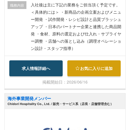
支給） 【福利厚生など】 ビザ・労働許可証サポー
入社後は主に下記の業務をご担当頂く予定です。
職務内容
ト：あり（取得費用会社負担） 起業サポートあり
＜具体的には＞ ・新商品の企画立案およびメニュ
【社会保険・医療保険など】 ベトナム国社会保
ー開発 ・試作開発・レシピ設計と品質ブラッシュ
険：あり 民間海外医療保険：あり 健康診断：あり
アップ ・日本のパートナー企業と連携した商品開
（年1回）
発 ・食材、原料の選定および仕入れ・サプライヤ
ー調整 ・店舗への落とし込み（調理オペレーショ
ン設計・スタッフ指導）
求人情報詳細へ
お気に入りに追加
掲載開始日：2026/06/16
海外事業開発メンバー
Chidori Hospitality Co., Ltd. / 販売・サービス系（店長・店舗管理含む）