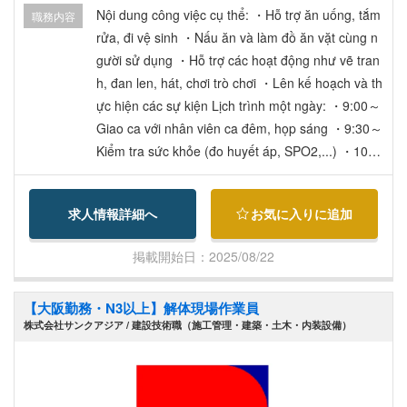
cải thiện chế độ: 14,000 yên～/tháng ・Phụ cấp b
Nội dung công việc cụ thể: ・Hỗ trợ ăn uống, tắm
職務内容
ằng cấp: 5000 yên～/tháng ・Phụ cấp nhà ở: 10,
rửa, đi vệ sinh ・Nấu ăn và làm đồ ăn vặt cùng n
000 yên～/tháng (chỉ áp dụng cho chủ hộ) ・Phụ
gười sử dụng ・Hỗ trợ các hoạt động như vẽ tran
cấp gia đình: 15,000 yên～/tháng ・Bảo hiểm xã
h, đan len, hát, chơi trò chơi ・Lên kế hoạch và th
hội, hỗ trợ đi lại (tối đa 43,000 yên/tháng) ・Nghỉ
ực hiện các sự kiện Lịch trình một ngày: ・9:00～
phép có lương (năm đầu: 16 ngày), nghỉ thai sản,
Giao ca với nhân viên ca đêm, họp sáng ・9:30～
chế độ hưu trí ・Ký túc xá nhân viên, vắc xin cú
Kiểm tra sức khỏe (đo huyết áp, SPO2,...) ・10:0
m, kiểm tra sức khỏe ・Hỗ trợ học lấy chứng chỉ
0～ Khử trùng tại các khu vực sử dụng ・10:30～
Chuẩn bị bữa ăn cùng người sử dụng ・11:00～
求人情報詳細へ
お気に入りに追加
Hỗ trợ tắm rửa ・12:00～ Hướng dẫn và hỗ trợ ăn
uống ・13:00～ Nghỉ ngơi ・14:00～ Chuẩn bị bữ
掲載開始日：2025/08/22
a ăn ・15:00～ Phục vụ đồ ăn nhẹ và tổ chức sự
kiện ・16:00～ Kiểm tra sức khỏe ・16:30～ Khử
【大阪勤務・N3以上】解体現場作業員
trùng tại các khu vực sử dụng ・17:00～ Giao ca
株式会社サンクアジア / 建設技術職（施工管理・建築・土木・内装設備）
với nhân viên ca đêm, chuẩn bị bữa tối ・18:00～
Kết thúc công việc