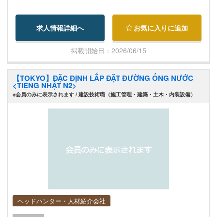
監視、および継続的改善活動への参加 ・製造設
備・機械のトラブルシューティング、修理、メン
求人情報詳細へ
お気に入りに追加
テナンス ・生産設備の定期点検および予防保全の
実施
掲載開始日：2026/06/15
【TOKYO】ĐẶC ĐỊNH LẮP ĐẶT ĐƯỜNG ỐNG NƯỚC
<TIẾNG NHẬT N2>
※会員のみに表示されます / 建設技術職（施工管理・建築・土木・内装設備）
ヘッドハンター・人材紹介会社