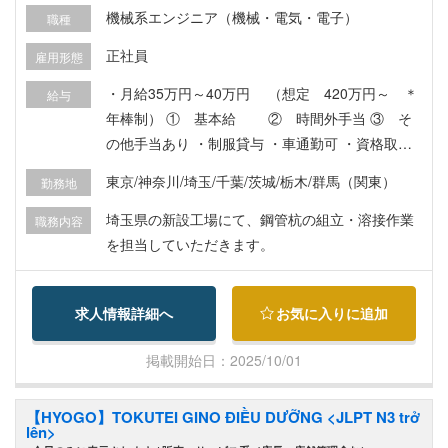
機械系エンジニア（機械・電気・電子）
職種
正社員
雇用形態
・月給35万円～40万円 （想定 420万円～ ＊
給与
年棒制） ① 基本給 ② 時間外手当 ③ そ
の他手当あり ・制服貸与 ・車通勤可 ・資格取得
支援制度 ・社会保険完備（健康保険、厚生年金、
東京/神奈川/埼玉/千葉/茨城/栃木/群馬（関東）
勤務地
雇用保険、労災保険）
埼玉県の新設工場にて、鋼管杭の組立・溶接作業
職務内容
を担当していただきます。
求人情報詳細へ
お気に入りに追加
掲載開始日：2025/10/01
【HYOGO】TOKUTEI GINO ĐIỀU DƯỠNG <JLPT N3 trở
lên>