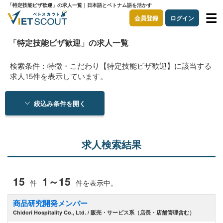
「特定技能ビザ歓迎」の求人一覧｜日本語とベトナム語を活かす
会員登録
ログイン
「特定技能ビザ歓迎」の求人一覧
検索条件：特徴・こだわり【特定技能ビザ歓迎】に該当する
求人15件を表示しています。
絞込み条件を開く
求人検索結果
15
1～15
件
件を表示中。
商品研究開発メンバー
Chidori Hospitality Co., Ltd. / 販売・サービス系（店長・店舗管理含む）