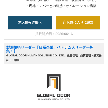
（年1回）
・現地メンバーとの連携・オペレーション構築
求人情報詳細へ
お気に入りに追加
掲載開始日：2026/06/16
製造技術リーダー【日系企業、ベトナム人リーダー募
集！】
GLOBAL DOOR HUMAN SOLUTION CO., LTD. / 生産管理・品質管理・品質保
証・工場長