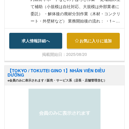
て補助（小規模は自社対応、大規模は外部業者に
委託） ・解体後の廃材分別作業（木材・コンクリ
ート・外壁材など） 業務開始後の流れ： ・1～3
ヶ月後：チーム作業や現場の雰囲気に慣れ、手元
作業を一人でこなせるようになります。 基本的
求人情報詳細へ
お気に入りに追加
な道具の使い方や作業の流れを学びます。 ・スキ
ルアップについて：解体工事は建設のスタートを
掲載開始日：2025/08/20
担う専門的な仕事です。 研修や資格取得に必要
な費用は会社が全額負担します。 ・現場経験を積
【TOKYO / TOKUTEI GINO 1】NHÂN VIÊN ĐIỀU
み、重機資格を取得 → オペレーターへ昇格 ・中
DƯỠNG
型免許取得 → 運搬業務も兼任 ・後輩指導を経験
※会員のみに表示されます / 販売・サービス系（店長・店舗管理含む）
→ 現場リーダー（職長）へ昇格