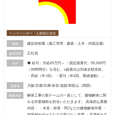
ヘッドハンター・人材紹介会社
建設技術職（施工管理・建築・土木・内装設備）
職種
正社員
雇用形態
◆ 給与：月給25万円～ ・固定残業代：55,000円
給与
（35時間分）を含む。※超過分は別途全額支給。
・昇給（年1回） ・賞与（年2回、業績連動） ◆
福利厚生： ・社会保険完備（健康保険・厚生年
大阪/京都/兵庫/奈良/滋賀/和歌山（関西）
勤務地
金・雇用保険・労災保険） ・年次有給休暇 ・産
前・産後・育児休暇、慶弔休暇 ・交通費支給（規
解体工事の新チームの一員として、建物解体に関
職務内容
定あり） ・資格取得支援制度（費用全額会社負
わる作業補助を担当いただきます。 具体的な業務
担）：中型免許・重機資格など ・作業着・空調服
内容： ・木造・鉄骨・RCなどの建物解体作業 ・
貸与 ・作業用品支給（手袋・空調服など）
内装材やボードなどの手ばらし作業 ・足場組み立