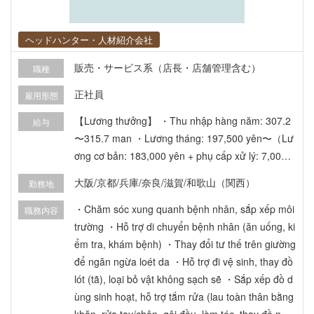
ヘッドハンター・人材紹介会社
販売・サービス系（店長・店舗管理含む）
職種
正社員
雇用形態
【Lương thưởng】 ・Thu nhập hàng năm: 307.2
給与
〜315.7 man ・Lương tháng: 197,500 yên〜（Lư
ơng cơ bản: 183,000 yên + phụ cấp xử lý: 7,000 y
ên + phụ cấp đánh giá: 7,500 yên） ・Thưởng: 2
大阪/京都/兵庫/奈良/滋賀/和歌山（関西）
勤務地
lần/năm (thay đổi theo thời gian làm việc) 【Phúc
lợi】 ・Tham gia hệ thống Benefit One (giảm giá
・Chăm sóc xung quanh bệnh nhân, sắp xếp môi
職務内容
đặc biệt cho dịch vụ lưu trú, v.v.) ・Hỗ trợ 50% chi
trường ・Hỗ trợ di chuyển bệnh nhân (ăn uống, ki
phí y tế ・Hỗ trợ chi phí ăn trưa ・Có nhà trẻ (ba
ểm tra, khám bệnh) ・Thay đổi tư thế trên giường
o gồm dịch vụ trông trẻ ban đêm) ・Ký túc xá dàn
để ngăn ngừa loét da ・Hỗ trợ đi vệ sinh, thay đồ
h cho người độc thân (đầy đủ tiện nghi)
lót (tã), loại bỏ vật không sạch sẽ ・Sắp xếp đồ d
ùng sinh hoạt, hỗ trợ tắm rửa (lau toàn thân bằng
khăn, rửa tay/chân, gội đầu, làm tóc, thay đồ ngủ,