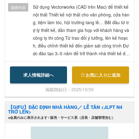
không làm thêm) 雇用形態: 正社員 試用期間: 3ヶ
Sử dụng Vectorworks (CAD trên Mac) để thiết kế
職務内容
月 給与: 月給210,000円～ 賞与: 年2回（初年度1ヶ
nội thất Thiết kế nội thất cho văn phòng, cửa hàn
月分、以降実績による） 昇給: 年1回 残業: 月平均
g, tiệm làm tóc, hội trường tang lễ… Bắt đầu từ tr
20時間（入社1年目はほぼ残業なし） Bảo hiểm x
ợ lý thiết kế, dần tham gia họp với khách hàng và
ã hội đầy đủ Hỗ trợ vé máy bay sang Nhật Hỗ trợ
công ty thi công Từ trao đổi ý tưởng, lên kế hoạc
thuê nhà (5.000 yên/tháng) Phụ cấp gia đình: Vợ/
h, điều chỉnh thiết kế đến giám sát công trình Đư
chồng 10.000 yên, con 5.000 yên Nghỉ: Chủ nhật,
ợc đào tạo 3–5 năm để trở thành nhà thiết kế độc
ngày lễ, nghỉ hè, Tết, tang lễ, phép năm (105 ngà
lập Mac(Apple)上で**Vectorworks (CAD)**を使用
y/năm) 社会保険完備 渡航費会社負担 家賃手当
した内装設計業務 オフィス、店舗、美容院、葬儀
求人情報詳細へ
お気に入りに追加
（月5,000円） 家族手当：配偶者1万円、子5,000
場ホールなどの内装設計 設計助手としてスタート
円 休日：日曜・祝日、夏季休暇、年末年始、慶弔
し、徐々に顧客・施工会社との打合せに参加 プラ
掲載開始日：2025/10/30
休暇、有給（年間休日105日）
ン提案、設計調整、見積依頼、施工打合せまで幅
広く担当 3～5年で独り立ちを目指す育成環境あり
【GIFU】ĐẶC ĐỊNH NHÀ HÀNG／ LỄ TÂN <JLPT N4
TRỞ LÊN>
※会員のみに表示されます / 販売・サービス系（店長・店舗管理含む）