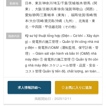
日本、東京/神奈川/埼玉/千葉/茨城/栃木/群馬（関
勤務地
khoảng 7,500 yên/tháng 保険｜Bảo hiểm: đầy đủ
東）、大阪/京都/兵庫/奈良/滋賀/和歌山（関西）、
theo quy định Nhật Bản
愛知/静岡/三重/岐阜（東海）、福岡/佐賀/長崎/熊
本/大分/宮崎/鹿児島/沖縄（九州）、北海道・東
北・中四国・甲信越北陸（その他）
Kỹ sư kỹ thuật tổng hợp (Điện – Cơ khí – Xây dựn
職務内容
g) – 発電所の施工管理 – Quản lý thi công nhà má
y điện – 発電所のO&M（運転監視、保守計画・管
理） – Giám sát vận hành và bảo trì (O&M) nhà
máy điện ① 発電所の施工管理 ① Quản lý thi côn
g nhà máy điện スケジュール管理・品質・安全・
コスト管理 Quản lý tiến độ, chất lượng, an toàn v
à chi phí 協力会社・作業員との連携 Làm việc với
các đơn vị thi công và đối tác liên quan ② 発電所
求人情報詳細へ
お気に入りに追加
のO&M業務 ② Công việc vận hành và bảo trì (O&
M) 設備の監視、異常の確認 Giám sát thiết bị, kiể
掲載開始日：2025/12/11
m tra bất thường 点検計画・修理手配 Lên kế hoạ