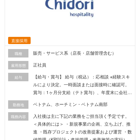
直接採用
販売・サービス系（店長・店舗管理含む）
職種
正社員
雇用形態
【給与・賞与】 給与（税込）：応相談 ※経験スキ
給与
ルにより決定。一時面談または面接時に確認可。
賞与：1ヶ月分支給（テト賞与）、年度末に会社業
績や個人業績の結果に基づく業績賞与あり 昇給制
ベトナム、ホーチミン・ベトナム南部
勤務地
度：あり（年1回） 試用期間：2ヶ月（給与100%
支給） 【福利厚生など】 ビザ・労働許可証サポー
入社後は主に下記の業務をご担当頂く予定です。
職務内容
ト：あり（取得費用会社負担） 起業サポートあり
＜具体的には＞ ・新規事業の企画、立ち上げ、推
【社会保険・医療保険など】 ベトナム国社会保
進 ・既存プロジェクトの改善提案および運営 ・数
険：あり 民間海外医療保険：あり 健康診断：あり
値管理（KPI設計・進捗管理・改善施策の実行）