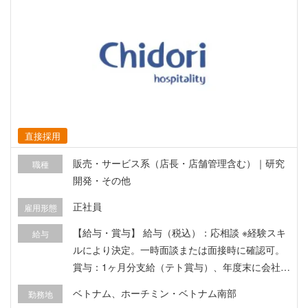
直接採用
販売・サービス系（店長・店舗管理含む）｜研究
職種
開発・その他
正社員
雇用形態
【給与・賞与】 給与（税込）：応相談 ※経験スキ
給与
ルにより決定。一時面談または面接時に確認可。
賞与：1ヶ月分支給（テト賞与）、年度末に会社業
績や個人業績の結果に基づく業績賞与あり 昇給制
ベトナム、ホーチミン・ベトナム南部
勤務地
度：あり（年1回） 試用期間：2ヶ月（給与100%