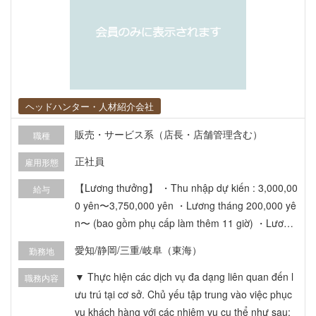
ヘッドハンター・人材紹介会社
販売・サービス系（店長・店舗管理含む）
職種
正社員
雇用形態
【Lương thưởng】 ・Thu nhập dự kiến : 3,000,00
給与
0 yên〜3,750,000 yên ・Lương tháng 200,000 yê
n〜 (bao gồm phụ cấp làm thêm 11 giờ) ・Lương
cơ bản: 140,000 ~ 170,000 yên. ・Thưởng: 2 lần/
愛知/静岡/三重/岐阜（東海）
勤務地
năm (tháng 8 & 12) + thưởng quyết toán (tháng
3) ・Tăng lương: 1 lần/năm ・Phụ cấp: Phụ cấp l
▼ Thực hiện các dịch vụ đa dạng liên quan đến l
職務内容
àm thêm, phụ cấp gia đình, phụ cấp chứng chỉ, p
ưu trú tại cơ sở. Chủ yếu tập trung vào việc phục
hụ cấp ca đêm, phụ cấp nhà ở, phụ cấp chức dan
vụ khách hàng với các nhiệm vụ cụ thể như sau: