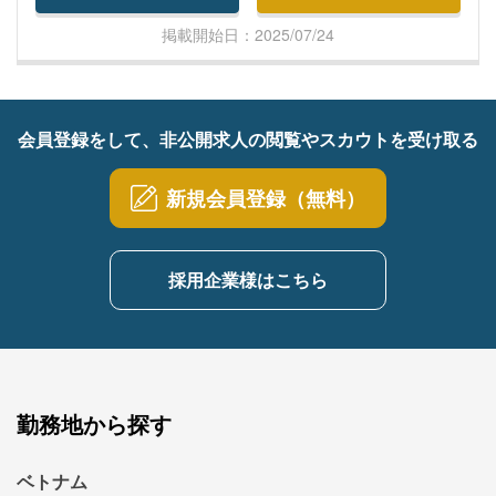
ớn, và xưởng số 2 sản xuất linh kiện nhỏ. ・Tùy t
掲載開始日：2025/07/24
heo năng lực và tính cách, bạn sẽ được phân côn
g vào một trong hai xưởng. ■ Lộ trình phát triển n
ghề nghiệp: ・Ngoài việc nâng cao kỹ năng vận h
ành máy, sau khi tích lũy được kỹ năng quản lý, b
会員登録をして、非公開求人の閲覧やスカウトを受け取る
ạn cũng có thể được cử đi làm việc tại các công ty
liên kết ở nước ngoài với vai trò là quản lý hoặc tr
新規会員登録（無料）
ưởng nhà máy, tùy theo nguyện vọng của bản thâ
n.
採用企業様はこちら
勤務地から探す
ベトナム