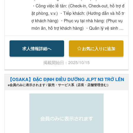
h. 【Phúc lợi】 ・Bảo hiểm xã hội đầy đủ (bảo hi
・Công việc lễ tân: (Check-in, Check-out, hỗ trợ đ
ểm việc làm, bảo hiểm tai nạn, bảo hiểm sức khỏ
ặt phòng, v.v.) ・Tiếp khách: (Hướng dẫn và hỗ tr
e, bảo hiểm hưu trí) ・Cung cấp đồng phục, nhà
ợ khách hàng) ・Phục vụ tại nhà hàng: (Phục vụ
ăn nhân viên (250 yên/bữa) ・Ký túc xá cho ngườ
món ăn, hỗ trợ khách hàng) ・Quản lý vệ sinh ph
i độc thân, nhà ở chung (phí thuê: 26,000 yên, chi
òng: (Dọn dẹp, bổ sung vật dụng) ・Điều quan tr
phí điện nước riêng) ・Chế độ tái tuyển dụng sau
ọng trong công việc: là “nụ cười” và “khả năng qu
求人情報詳細へ
お気に入りに追加
70 tuổi.
an sát, đáp ứng nhu cầu của khách hàng”. Đây là
một công việc đầy ý nghĩa, nơi nhân viên có thể tr
掲載開始日：2025/10/15
ực tiếp cảm nhận niềm vui và sự hài lòng của khá
ch hàng.
【OSAKA】ĐẶC ĐỊNH ĐIỀU DƯỠNG JLPT N3 TRỞ LÊN
※会員のみに表示されます / 販売・サービス系（店長・店舗管理含む）