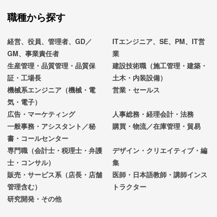
職種から探す
経営、役員、管理者、GD／
ITエンジニア、SE、PM、IT営
GM、事業責任者
業
生産管理・品質管理・品質保
建設技術職（施工管理・建築・
証・工場長
土木・内装設備）
機械系エンジニア（機械・電
営業・セールス
気・電子）
広告・マーケティング
人事総務・経理会計・法務
一般事務・アシスタント／秘
購買・物流／在庫管理・貿易
書・コールセンター
専門職（会計士・税理士・弁護
デザイン・クリエイティブ・編
士・コンサル）
集
販売・サービス系（店長・店舗
医師・日本語教師・講師インス
管理含む）
トラクター
研究開発・その他