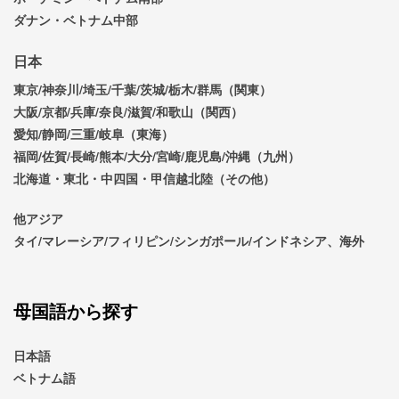
ダナン・ベトナム中部
日本
東京/神奈川/埼玉/千葉/茨城/栃木/群馬（関東）
大阪/京都/兵庫/奈良/滋賀/和歌山（関西）
愛知/静岡/三重/岐阜（東海）
福岡/佐賀/長崎/熊本/大分/宮崎/鹿児島/沖縄（九州）
北海道・東北・中四国・甲信越北陸（その他）
他アジア
タイ/マレーシア/フィリピン/シンガポール/インドネシア、海外
母国語から探す
日本語
ベトナム語