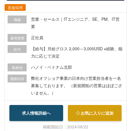
直接採用
営業・セールス｜ITエンジニア、SE、PM、IT営
職種
業
正社員
雇用形態
【給与】月給グロス 2,000～3,000USD ※経験、能
給与
力に応じて決定
ハノイ・ベトナム北部
勤務地
弊社オフショア事業の日本向け営業担当者を一名
職務内容
募集しております。 （新規開拓の営業はほぼござ
いません。）
求人情報詳細へ
お気に入りに追加
掲載開始日：2024/08/22