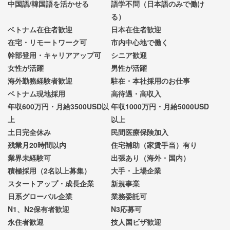
中国語/韓国語を活かせる
語学不問（日本語のみで働け
る）
ベトナム在住者歓迎
日本在住者歓迎
在宅・リモートワーク可
市内中心地で働く
幹部登用・キャリアアップ可
シニア歓迎
女性が活躍
男性が活躍
海外勤務経験者歓迎
駐在・本社採用のお仕事
ベトナム現地採用
高待遇・高収入
年収600万円・月給3500USD以
年収1000万円・月給5000USD
上
以上
土日完全休み
民間医療保険加入
残業月20時間以内
住宅補助（家賃手当）有り
業界未経験可
出張あり（海外・国内）
積極採用（2名以上募集）
大手・上場企業
スタートアップ・成長企業
新規事業
日系グローバル企業
業務委託可
N1、N2保有者歓迎
N3応募可
永住者歓迎
技人国ビザ歓迎