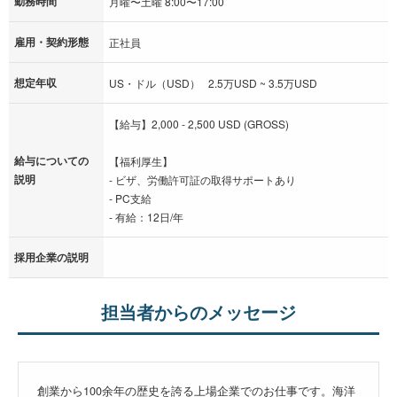
勤務時間
月曜〜土曜 8:00〜17:00
雇用・契約形態
正社員
想定年収
US・ドル（USD） 2.5万USD ~ 3.5万USD
【給与】2,000 - 2,500 USD (GROSS)
給与についての
【福利厚生】
説明
- ビザ、労働許可証の取得サポートあり
- PC支給
- 有給：12日/年
採用企業の説明
担当者からのメッセージ
創業から100余年の歴史を誇る上場企業でのお仕事です。海洋