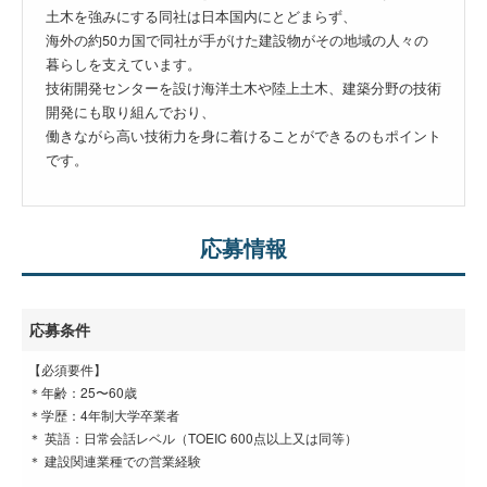
土木を強みにする同社は日本国内にとどまらず、
海外の約50カ国で同社が手がけた建設物がその地域の人々の
暮らしを支えています。
技術開発センターを設け海洋土木や陸上土木、建築分野の技術
開発にも取り組んでおり、
働きながら高い技術力を身に着けることができるのもポイント
です。
応募情報
応募条件
【必須要件】
＊年齢：25〜60歳
＊学歴：4年制大学卒業者
＊ 英語：日常会話レベル（TOEIC 600点以上又は同等）
＊ 建設関連業種での営業経験