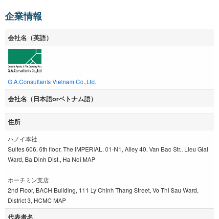
企業情報
会社名（英語）
G.A.Consultants Vietnam Co.,Ltd.
会社名（日本語orベトナム語）
住所
ハノイ本社
Suites 606, 6th floor, The IMPERIAL, 01-N1, Alley 40, Van Bao Str., Lieu Giai
Ward, Ba Dinh Dist., Ha Noi MAP
ホーチミン支店
2nd Floor, BACH Building, 111 Ly Chinh Thang Street, Vo Thi Sau Ward,
District 3, HCMC MAP
代表者名