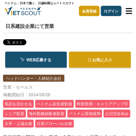
ベトナム・日本で働く、日越転職ならベトスカウト
会員登録
ログイン
日系建設企業にて営業
WEB応募する
お気に入り
ヘッドハンター・人材紹介会社
営業・セールス
掲載開始日：2024/08/28
英語を活かせる
ベトナム在住者歓迎
幹部登用・キャリアアップ可
シニア歓迎
海外勤務経験者歓迎
ベトナム現地採用
土日完全休み
大手・上場企業
日系グローバル企業