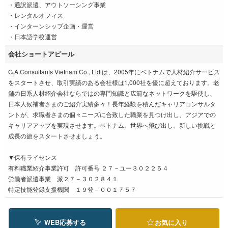
・通訳派遣、アウトソーシング事業
・レンタルオフィス
・インターンシップ企画・運営
・日本語学校運営
会社ショートアピール
G.A.Consultants Vietnam Co., Ltd.は、2005年にベトナムで人材紹介サービス
をスタートさせ、取引実績のある会社様は1,000社を優に超えております。老
舗の日系人材紹介会社ならではの専門知識と広範なネットワークを駆使し、
日本人候補者さまのご紹介実績多々！長年経験を積んだキャリアコンサルタ
ントが、求職者さまの個々ニーズに合致した職業を見つけ出し、アジアでの
キャリアアップを実現させます。ベトナム、世界へ飛び出し、新しい挑戦と
成長の旅をスタートさせましょう。
▼保有ライセンス
有料職業紹介事業許可 許可番号 ２７－ユー３０２２５４
労働者派遣事業 派２７－３０２８４１
特定技能登録支援機関 １９登－００１７５７
WEB応募する
お気に入り