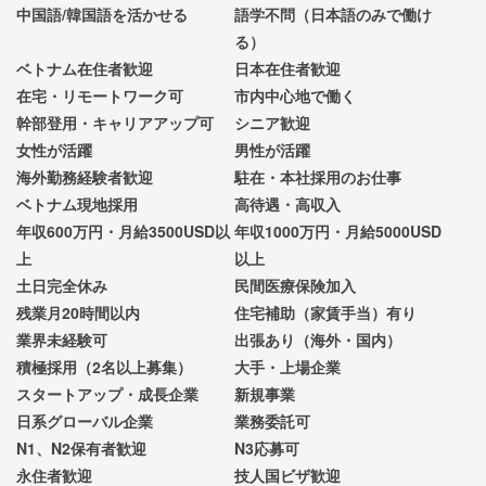
中国語/韓国語を活かせる
語学不問（日本語のみで働け
る）
ベトナム在住者歓迎
日本在住者歓迎
在宅・リモートワーク可
市内中心地で働く
幹部登用・キャリアアップ可
シニア歓迎
女性が活躍
男性が活躍
海外勤務経験者歓迎
駐在・本社採用のお仕事
ベトナム現地採用
高待遇・高収入
年収600万円・月給3500USD以
年収1000万円・月給5000USD
上
以上
土日完全休み
民間医療保険加入
残業月20時間以内
住宅補助（家賃手当）有り
業界未経験可
出張あり（海外・国内）
積極採用（2名以上募集）
大手・上場企業
スタートアップ・成長企業
新規事業
日系グローバル企業
業務委託可
N1、N2保有者歓迎
N3応募可
永住者歓迎
技人国ビザ歓迎