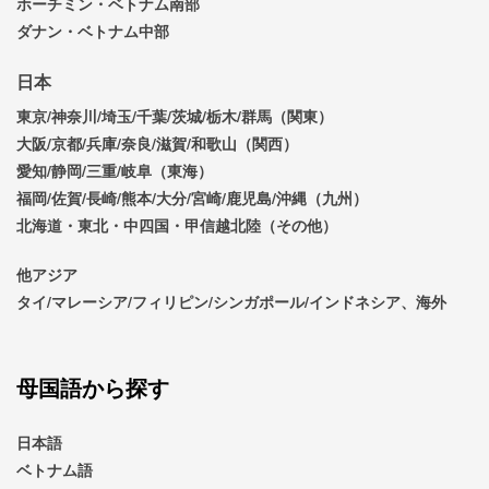
ホーチミン・ベトナム南部
ダナン・ベトナム中部
日本
東京/神奈川/埼玉/千葉/茨城/栃木/群馬（関東）
大阪/京都/兵庫/奈良/滋賀/和歌山（関西）
愛知/静岡/三重/岐阜（東海）
福岡/佐賀/長崎/熊本/大分/宮崎/鹿児島/沖縄（九州）
北海道・東北・中四国・甲信越北陸（その他）
他アジア
タイ/マレーシア/フィリピン/シンガポール/インドネシア、海外
母国語から探す
日本語
ベトナム語