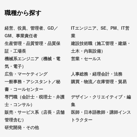
職種から探す
経営、役員、管理者、GD／
ITエンジニア、SE、PM、IT営
GM、事業責任者
業
生産管理・品質管理・品質保
建設技術職（施工管理・建築・
証・工場長
土木・内装設備）
機械系エンジニア（機械・電
営業・セールス
気・電子）
広告・マーケティング
人事総務・経理会計・法務
一般事務・アシスタント／秘
購買・物流／在庫管理・貿易
書・コールセンター
専門職（会計士・税理士・弁護
デザイン・クリエイティブ・編
士・コンサル）
集
販売・サービス系（店長・店舗
医師・日本語教師・講師インス
管理含む）
トラクター
研究開発・その他