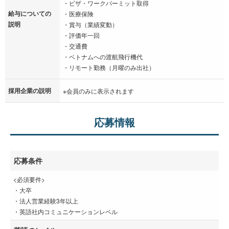
・ビザ・ワークパーミット取得
給与についての
・医療保険
説明
・賞与（業績変動）
・評価年一回
・交通費
・ベトナムへの渡航飛行機代
・リモート勤務（月曜のみ出社）
採用企業の説明
※会員のみに表示されます
応募情報
応募条件
<必須要件>
・大卒
・法人営業経験3年以上
・英語社内コミュニケーションレベル