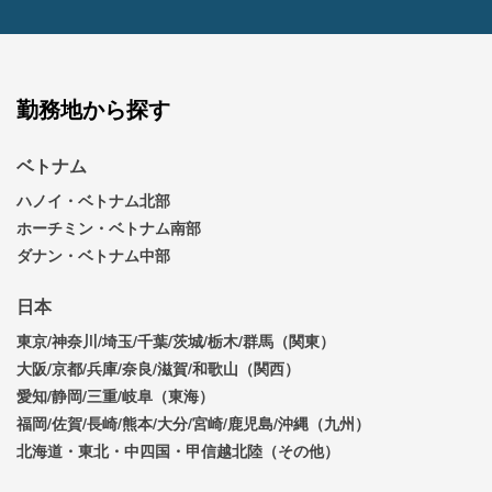
勤務地から探す
ベトナム
ハノイ・ベトナム北部
ホーチミン・ベトナム南部
ダナン・ベトナム中部
日本
東京/神奈川/埼玉/千葉/茨城/栃木/群馬（関東）
大阪/京都/兵庫/奈良/滋賀/和歌山（関西）
愛知/静岡/三重/岐阜（東海）
福岡/佐賀/長崎/熊本/大分/宮崎/鹿児島/沖縄（九州）
北海道・東北・中四国・甲信越北陸（その他）