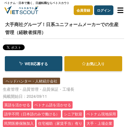
ベトナム・日本で働く、日越転職ならベトスカウト
会員登録
ログイン
大手商社グループ！日系ユニフォームメーカーでの生産
管理（経験者採用）
WEB応募する
お気に入り
ヘッドハンター・人材紹介会社
生産管理・品質管理・品質保証・工場長
掲載開始日：2024/09/11
英語を活かせる
ベトナム語を活かせる
語学不問（日本語のみで働ける）
シニア歓迎
ベトナム現地採用
民間医療保険加入
住宅補助（家賃手当）有り
大手・上場企業