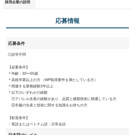
採用企業の説明
応募情報
応募条件
◎語学不問
【必要条件】
＊年齢：30〜55歳
＊高校卒業以上の方 （WP取得要件を満たしている方）
＊関連する業務経験3年以上
＊以下のいずれかの経験
①アパレル生産の経験があり、品質と縫製技術に精通している方
②衣服の生産と技術に関する知識をお持ちの方
【歓迎条件】
・英語またはベトナム語：日常会話
日本語のレベル