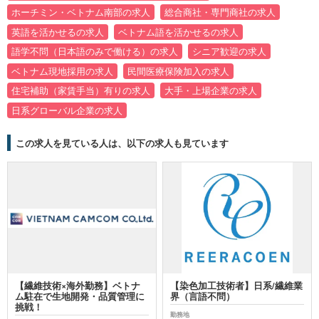
ホーチミン・ベトナム南部の求人
総合商社・専門商社の求人
英語を活かせるの求人
ベトナム語を活かせるの求人
語学不問（日本語のみで働ける）の求人
シニア歓迎の求人
ベトナム現地採用の求人
民間医療保険加入の求人
住宅補助（家賃手当）有りの求人
大手・上場企業の求人
日系グローバル企業の求人
この求人を見ている人は、以下の求人も見ています
【繊維技術×海外勤務】ベトナ
【染色加工技術者】日系/繊維業
ム駐在で生地開発・品質管理に
界（言語不問）
挑戦！
勤務地