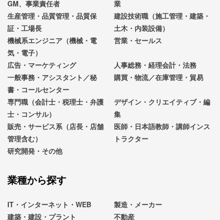
GM、事業責任者
業
生産管理・品質管理・品質保
建設技術職（施工管理・建築・
証・工場長
土木・内装設備）
機械系エンジニア（機械・電
営業・セールス
気・電子）
広告・マーケティング
人事総務・経理会計・法務
一般事務・アシスタント／秘
購買・物流／在庫管理・貿易
書・コールセンター
専門職（会計士・税理士・弁護
デザイン・クリエイティブ・編
士・コンサル）
集
販売・サービス系（店長・店舗
医師・日本語教師・講師インス
管理含む）
トラクター
研究開発・その他
業種から探す
IT・インターネット・WEB
製造・メーカー
建築・建設・プラント
不動産