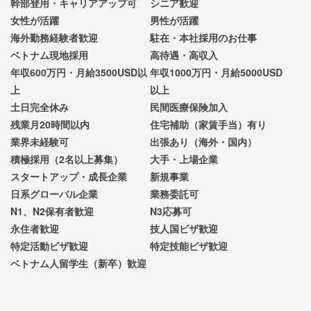
幹部登用・キャリアアップ可
シニア歓迎
女性が活躍
男性が活躍
海外勤務経験者歓迎
駐在・本社採用のお仕事
ベトナム現地採用
高待遇・高収入
年収600万円・月給3500USD以
年収1000万円・月給5000USD
上
以上
土日完全休み
民間医療保険加入
残業月20時間以内
住宅補助（家賃手当）有り
業界未経験可
出張あり（海外・国内）
積極採用（2名以上募集）
大手・上場企業
スタートアップ・成長企業
新規事業
日系グローバル企業
業務委託可
N1、N2保有者歓迎
N3応募可
永住者歓迎
技人国ビザ歓迎
特定活動ビザ歓迎
特定技能ビザ歓迎
ベトナム人留学生（新卒）歓迎