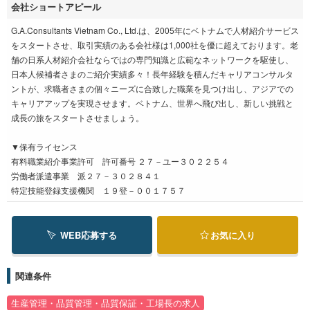
会社ショートアピール
G.A.Consultants Vietnam Co., Ltd.は、2005年にベトナムで人材紹介サービス
をスタートさせ、取引実績のある会社様は1,000社を優に超えております。老
舗の日系人材紹介会社ならではの専門知識と広範なネットワークを駆使し、
日本人候補者さまのご紹介実績多々！長年経験を積んだキャリアコンサルタ
ントが、求職者さまの個々ニーズに合致した職業を見つけ出し、アジアでの
キャリアアップを実現させます。ベトナム、世界へ飛び出し、新しい挑戦と
成長の旅をスタートさせましょう。
▼保有ライセンス
有料職業紹介事業許可 許可番号 ２７－ユー３０２２５４
労働者派遣事業 派２７－３０２８４１
特定技能登録支援機関 １９登－００１７５７
WEB応募する
お気に入り
関連条件
生産管理・品質管理・品質保証・工場長の求人