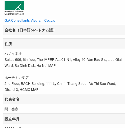
G.A.Consultants Vietnam Co.,Ltd.
会社名（日本語orベトナム語）
住所
ハノイ本社
Suites 606, 6th floor, The IMPERIAL, 01-N1, Alley 40, Van Bao Str., Lieu Giai
Ward, Ba Dinh Dist., Ha Noi MAP
ホーチミン支店
2nd Floor, BACH Building, 111 Ly Chinh Thang Street, Vo Thi Sau Ward,
District 3, HCMC MAP
代表者名
関 岳彦
設立年月