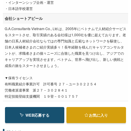
・インターンシップ企画・運営
・日本語学校運営
会社ショートアピール
G.A.Consultants Vietnam Co., Ltd.は、2005年にベトナムで人材紹介サービス
をスタートさせ、取引実績のある会社様は1,000社を優に超えております。老
舗の日系人材紹介会社ならではの専門知識と広範なネットワークを駆使し、
日本人候補者さまのご紹介実績多々！長年経験を積んだキャリアコンサルタ
ントが、求職者さまの個々ニーズに合致した職業を見つけ出し、アジアでの
キャリアアップを実現させます。ベトナム、世界へ飛び出し、新しい挑戦と
成長の旅をスタートさせましょう。
▼保有ライセンス
有料職業紹介事業許可 許可番号 ２７－ユー３０２２５４
労働者派遣事業 派２７－３０２８４１
特定技能登録支援機関 １９登－００１７５７
WEB応募する
お気に入り