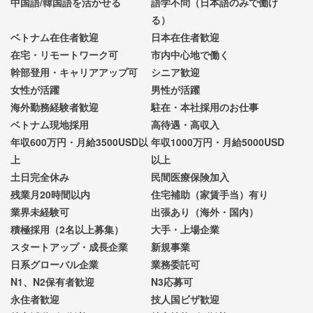
中国語/韓国語を活かせる
語学不問（日本語のみで働け
る）
ベトナム在住者歓迎
日本在住者歓迎
在宅・リモートワーク可
市内中心地で働く
幹部登用・キャリアアップ可
シニア歓迎
女性が活躍
男性が活躍
海外勤務経験者歓迎
駐在・本社採用のお仕事
ベトナム現地採用
高待遇・高収入
年収600万円・月給3500USD以
年収1000万円・月給5000USD
上
以上
土日完全休み
民間医療保険加入
残業月20時間以内
住宅補助（家賃手当）有り
業界未経験可
出張あり（海外・国内）
積極採用（2名以上募集）
大手・上場企業
スタートアップ・成長企業
新規事業
日系グローバル企業
業務委託可
N1、N2保有者歓迎
N3応募可
永住者歓迎
技人国ビザ歓迎