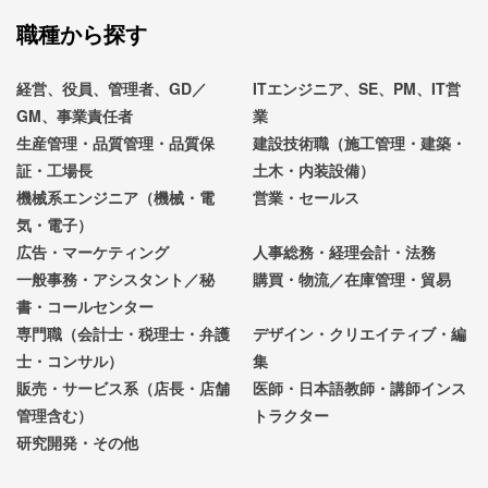
職種から探す
経営、役員、管理者、GD／
ITエンジニア、SE、PM、IT営
GM、事業責任者
業
生産管理・品質管理・品質保
建設技術職（施工管理・建築・
証・工場長
土木・内装設備）
機械系エンジニア（機械・電
営業・セールス
気・電子）
広告・マーケティング
人事総務・経理会計・法務
一般事務・アシスタント／秘
購買・物流／在庫管理・貿易
書・コールセンター
専門職（会計士・税理士・弁護
デザイン・クリエイティブ・編
士・コンサル）
集
販売・サービス系（店長・店舗
医師・日本語教師・講師インス
管理含む）
トラクター
研究開発・その他