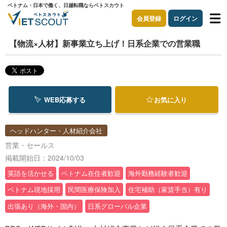
ベトナム・日本で働く、日越転職ならベトスカウト
会員登録
ログイン
【物流×人材】新事業立ち上げ！日系企業での営業職
WEB応募する
お気に入り
ヘッドハンター・人材紹介会社
営業・セールス
掲載開始日：2024/10/03
英語を活かせる
ベトナム在住者歓迎
海外勤務経験者歓迎
ベトナム現地採用
民間医療保険加入
住宅補助（家賃手当）有り
出張あり（海外・国内）
日系グローバル企業