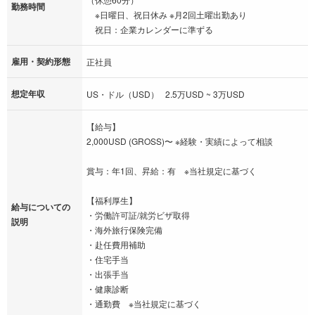
勤務時間
※日曜日、祝日休み ※月2回土曜出勤あり
祝日：企業カレンダーに準ずる
雇用・契約形態
正社員
想定年収
US・ドル（USD） 2.5万USD ~ 3万USD
【給与】
2,000USD (GROSS)〜 ※経験・実績によって相談
賞与：年1回、昇給：有 ※当社規定に基づく
【福利厚生】
給与についての
・労働許可証/就労ビザ取得
説明
・海外旅行保険完備
・赴任費用補助
・住宅手当
・出張手当
・健康診断
・通勤費 ※当社規定に基づく