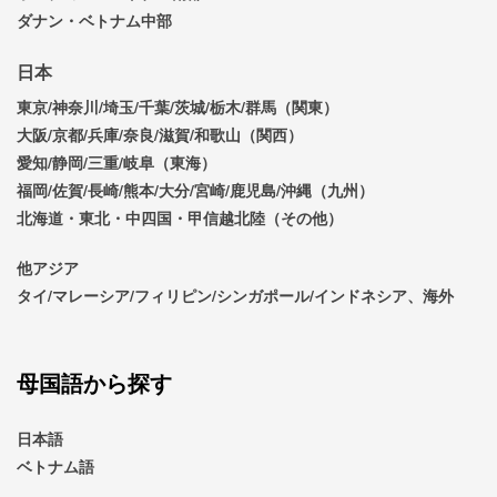
ダナン・ベトナム中部
日本
東京/神奈川/埼玉/千葉/茨城/栃木/群馬（関東）
大阪/京都/兵庫/奈良/滋賀/和歌山（関西）
愛知/静岡/三重/岐阜（東海）
福岡/佐賀/長崎/熊本/大分/宮崎/鹿児島/沖縄（九州）
北海道・東北・中四国・甲信越北陸（その他）
他アジア
タイ/マレーシア/フィリピン/シンガポール/インドネシア、海外
母国語から探す
日本語
ベトナム語