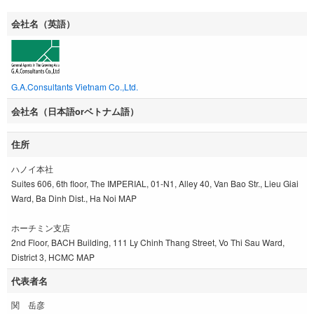
会社名（英語）
G.A.Consultants Vietnam Co.,Ltd.
会社名（日本語orベトナム語）
住所
ハノイ本社
Suites 606, 6th floor, The IMPERIAL, 01-N1, Alley 40, Van Bao Str., Lieu Giai
Ward, Ba Dinh Dist., Ha Noi MAP
ホーチミン支店
2nd Floor, BACH Building, 111 Ly Chinh Thang Street, Vo Thi Sau Ward,
District 3, HCMC MAP
代表者名
関 岳彦