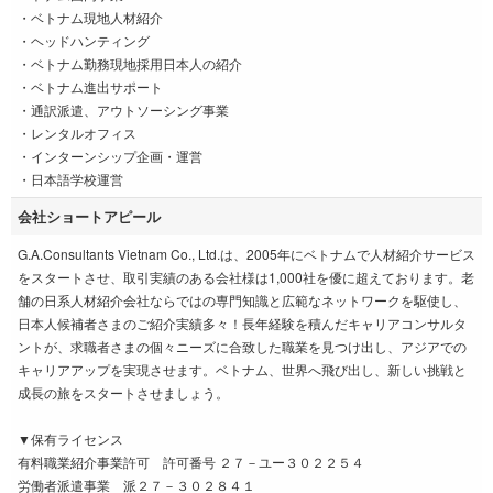
・ベトナム現地人材紹介
・ヘッドハンティング
・ベトナム勤務現地採用日本人の紹介
・ベトナム進出サポート
・通訳派遣、アウトソーシング事業
・レンタルオフィス
・インターンシップ企画・運営
・日本語学校運営
会社ショートアピール
G.A.Consultants Vietnam Co., Ltd.は、2005年にベトナムで人材紹介サービス
をスタートさせ、取引実績のある会社様は1,000社を優に超えております。老
舗の日系人材紹介会社ならではの専門知識と広範なネットワークを駆使し、
日本人候補者さまのご紹介実績多々！長年経験を積んだキャリアコンサルタ
ントが、求職者さまの個々ニーズに合致した職業を見つけ出し、アジアでの
キャリアアップを実現させます。ベトナム、世界へ飛び出し、新しい挑戦と
成長の旅をスタートさせましょう。
▼保有ライセンス
有料職業紹介事業許可 許可番号 ２７－ユー３０２２５４
労働者派遣事業 派２７－３０２８４１