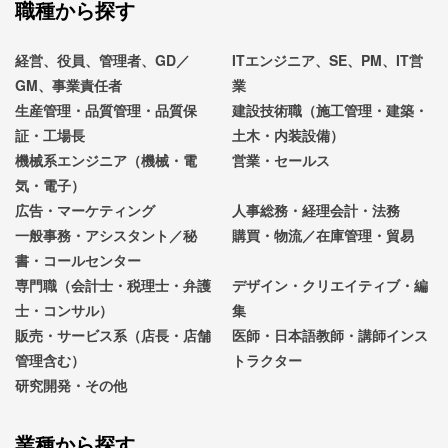
職種から探す
経営、役員、管理者、GD／
ITエンジニア、SE、PM、IT営
GM、事業責任者
業
生産管理・品質管理・品質保
建設技術職（施工管理・建築・
証・工場長
土木・内装設備）
機械系エンジニア（機械・電
営業・セールス
気・電子）
広告・マーケティング
人事総務・経理会計・法務
一般事務・アシスタント／秘
購買・物流／在庫管理・貿易
書・コールセンター
専門職（会計士・税理士・弁護
デザイン・クリエイティブ・編
士・コンサル）
集
販売・サービス系（店長・店舗
医師・日本語教師・講師インス
管理含む）
トラクター
研究開発・その他
業種から探す