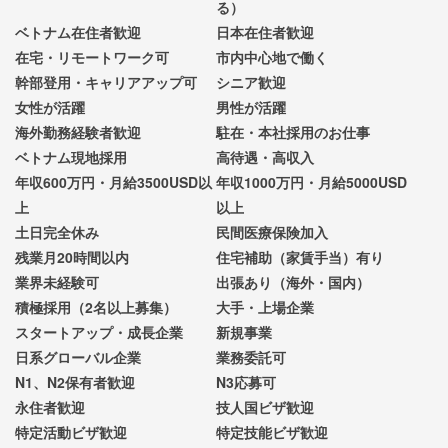
る）
ベトナム在住者歓迎
日本在住者歓迎
在宅・リモートワーク可
市内中心地で働く
幹部登用・キャリアアップ可
シニア歓迎
女性が活躍
男性が活躍
海外勤務経験者歓迎
駐在・本社採用のお仕事
ベトナム現地採用
高待遇・高収入
年収600万円・月給3500USD以
年収1000万円・月給5000USD
上
以上
土日完全休み
民間医療保険加入
残業月20時間以内
住宅補助（家賃手当）有り
業界未経験可
出張あり（海外・国内）
積極採用（2名以上募集）
大手・上場企業
スタートアップ・成長企業
新規事業
日系グローバル企業
業務委託可
N1、N2保有者歓迎
N3応募可
永住者歓迎
技人国ビザ歓迎
特定活動ビザ歓迎
特定技能ビザ歓迎