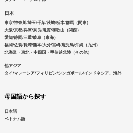
日本
東京/神奈川/埼玉/千葉/茨城/栃木/群馬（関東）
大阪/京都/兵庫/奈良/滋賀/和歌山（関西）
愛知/静岡/三重/岐阜（東海）
福岡/佐賀/長崎/熊本/大分/宮崎/鹿児島/沖縄（九州）
北海道・東北・中四国・甲信越北陸（その他）
他アジア
タイ/マレーシア/フィリピン/シンガポール/インドネシア、海外
母国語から探す
日本語
ベトナム語