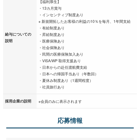
【福利厚生】
・13カ月賞与
・インセンティブ制度あり
※ 新規開拓したお客様の利益の10％を毎月、1年間支給
・有給制度あり
給与についての
・昇給制度あり
説明
・医療保険あり
・社会保険あり
・民間の医療保険加入あり
・VISA/WP 取得支援あり
・日本からの赴任渡航費支給
・日本への帰国手当あり（年数回）
・夏休み制度あり（1週間程度）
・社員旅行あり
採用企業の説明
※会員のみに表示されます
応募情報