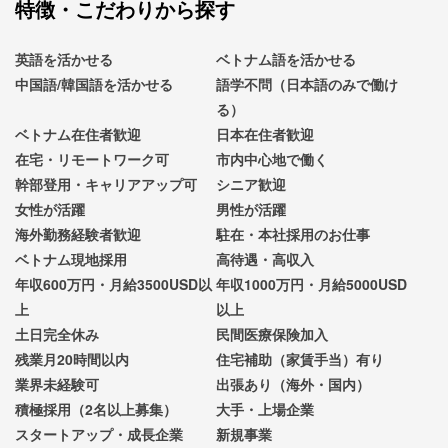
特徴・こだわりから探す
英語を活かせる
ベトナム語を活かせる
中国語/韓国語を活かせる
語学不問（日本語のみで働け
る）
ベトナム在住者歓迎
日本在住者歓迎
在宅・リモートワーク可
市内中心地で働く
幹部登用・キャリアアップ可
シニア歓迎
女性が活躍
男性が活躍
海外勤務経験者歓迎
駐在・本社採用のお仕事
ベトナム現地採用
高待遇・高収入
年収600万円・月給3500USD以
年収1000万円・月給5000USD
上
以上
土日完全休み
民間医療保険加入
残業月20時間以内
住宅補助（家賃手当）有り
業界未経験可
出張あり（海外・国内）
積極採用（2名以上募集）
大手・上場企業
スタートアップ・成長企業
新規事業