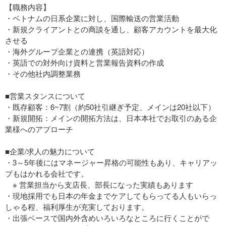
【職務内容】
・ベトナムの日系企業に対し、国際輸送の営業活動
・新規クライアントとの商談を通し、顧客アカウントを最大化
させる
・海外グループ企業との連携（英語対応）
・英語での対外向け資料と営業報告資料の作成
・その他社内調整業務
■営業スタンスについて
・既存顧客：6~7割（約50社引継ぎ予定、メインは20社以下）
・新規開拓：メインの開拓方法は、日本本社でお取引のある企
業様へのアプローチ
■企業/求人の魅力について
・3～5年後にはマネージャー昇格の可能性もあり、キャリアッ
プもはかれる会社です。
※ 営業担当から支店長、部長になった実績もあります
・現地採用でも日本の年金までケアしてもらってる人もいらっ
しゃる程、福利厚生が充実しております。
・出張ベースで国内外含めいろいろなところに行くことがで