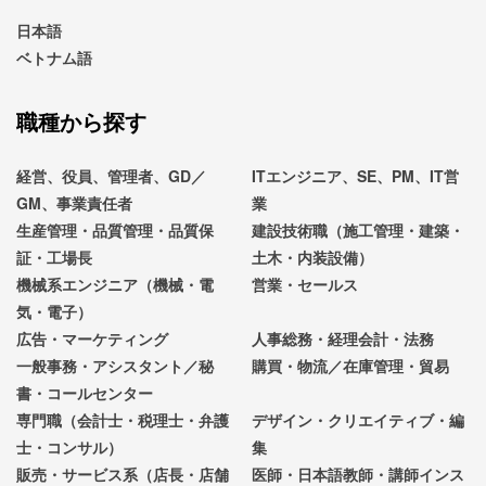
日本語
ベトナム語
職種から探す
経営、役員、管理者、GD／
ITエンジニア、SE、PM、IT営
GM、事業責任者
業
生産管理・品質管理・品質保
建設技術職（施工管理・建築・
証・工場長
土木・内装設備）
機械系エンジニア（機械・電
営業・セールス
気・電子）
広告・マーケティング
人事総務・経理会計・法務
一般事務・アシスタント／秘
購買・物流／在庫管理・貿易
書・コールセンター
専門職（会計士・税理士・弁護
デザイン・クリエイティブ・編
士・コンサル）
集
販売・サービス系（店長・店舗
医師・日本語教師・講師インス