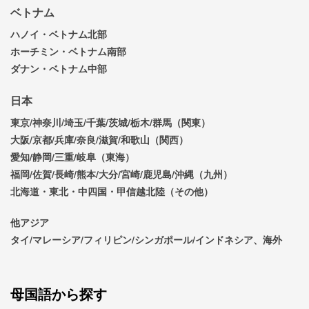
ベトナム
ハノイ・ベトナム北部
ホーチミン・ベトナム南部
ダナン・ベトナム中部
日本
東京/神奈川/埼玉/千葉/茨城/栃木/群馬（関東）
大阪/京都/兵庫/奈良/滋賀/和歌山（関西）
愛知/静岡/三重/岐阜（東海）
福岡/佐賀/長崎/熊本/大分/宮崎/鹿児島/沖縄（九州）
北海道・東北・中四国・甲信越北陸（その他）
他アジア
タイ/マレーシア/フィリピン/シンガポール/インドネシア、海外
母国語から探す