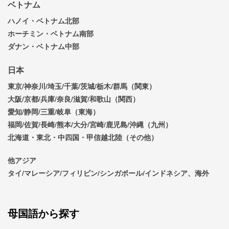
ベトナム
ハノイ・ベトナム北部
ホーチミン・ベトナム南部
ダナン・ベトナム中部
日本
東京/神奈川/埼玉/千葉/茨城/栃木/群馬（関東）
大阪/京都/兵庫/奈良/滋賀/和歌山（関西）
愛知/静岡/三重/岐阜（東海）
福岡/佐賀/長崎/熊本/大分/宮崎/鹿児島/沖縄（九州）
北海道・東北・中四国・甲信越北陸（その他）
他アジア
タイ/マレーシア/フィリピン/シンガポール/インドネシア、海外
母国語から探す