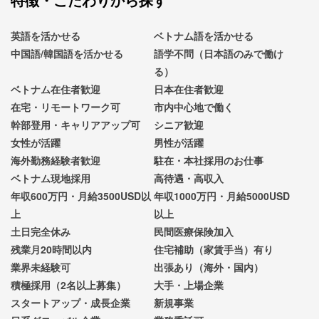
英語を活かせる
ベトナム語を活かせる
中国語/韓国語を活かせる
語学不問（日本語のみで働け
る）
ベトナム在住者歓迎
日本在住者歓迎
在宅・リモートワーク可
市内中心地で働く
幹部登用・キャリアアップ可
シニア歓迎
女性が活躍
男性が活躍
海外勤務経験者歓迎
駐在・本社採用のお仕事
ベトナム現地採用
高待遇・高収入
年収600万円・月給3500USD以
年収1000万円・月給5000USD
上
以上
土日完全休み
民間医療保険加入
残業月20時間以内
住宅補助（家賃手当）有り
業界未経験可
出張あり（海外・国内）
積極採用（2名以上募集）
大手・上場企業
スタートアップ・成長企業
新規事業