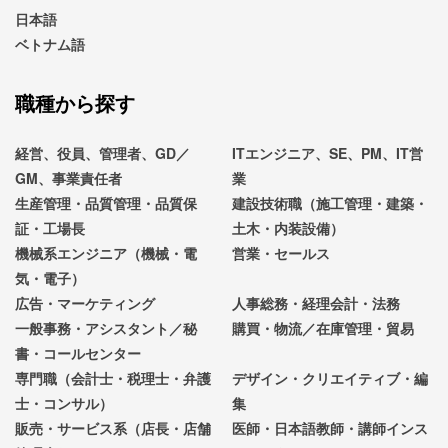
日本語
ベトナム語
職種から探す
経営、役員、管理者、GD／
ITエンジニア、SE、PM、IT営
GM、事業責任者
業
生産管理・品質管理・品質保
建設技術職（施工管理・建築・
証・工場長
土木・内装設備）
機械系エンジニア（機械・電
営業・セールス
気・電子）
広告・マーケティング
人事総務・経理会計・法務
一般事務・アシスタント／秘
購買・物流／在庫管理・貿易
書・コールセンター
専門職（会計士・税理士・弁護
デザイン・クリエイティブ・編
士・コンサル）
集
販売・サービス系（店長・店舗
医師・日本語教師・講師インス