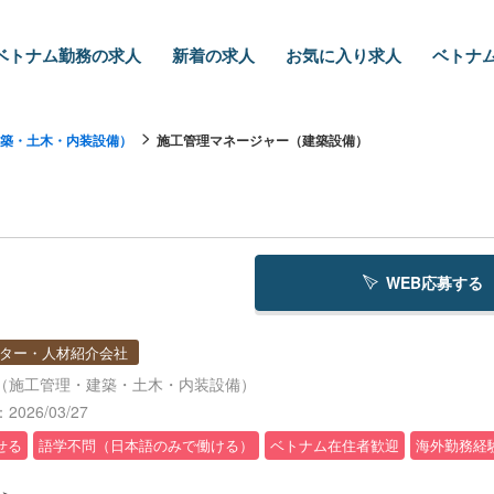
ベトナム勤務の求人
新着の求人
お気に入り求人
ベトナム
築・土木・内装設備）
施工管理マネージャー（建築設備）
WEB応募する
ター・人材紹介会社
（施工管理・建築・土木・内装設備）
026/03/27
せる
語学不問（日本語のみで働ける）
ベトナム在住者歓迎
海外勤務経
＞