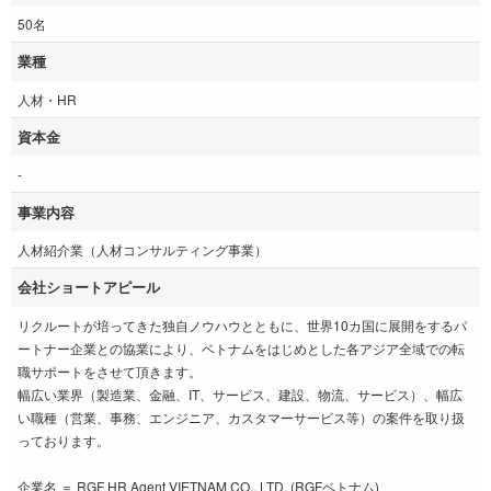
50名
業種
人材・HR
資本金
‐
事業内容
人材紹介業（人材コンサルティング事業）
会社ショートアピール
リクルートが培ってきた独自ノウハウとともに、世界10カ国に展開をするパ
ートナー企業との協業により、ベトナムをはじめとした各アジア全域での転
職サポートをさせて頂きます。
幅広い業界（製造業、金融、IT、サービス、建設、物流、サービス）、幅広
い職種（営業、事務、エンジニア、カスタマーサービス等）の案件を取り扱
っております。
企業名 ＝ RGF HR Agent VIETNAM CO., LTD. (RGFベトナム)