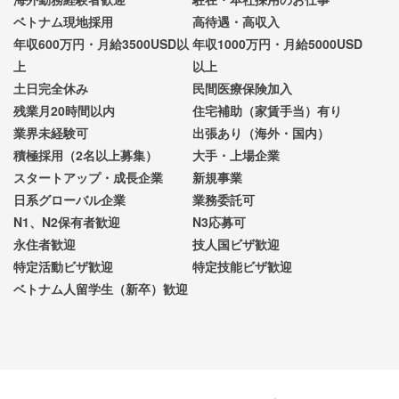
ベトナム現地採用
高待遇・高収入
年収600万円・月給3500USD以
年収1000万円・月給5000USD
上
以上
土日完全休み
民間医療保険加入
残業月20時間以内
住宅補助（家賃手当）有り
業界未経験可
出張あり（海外・国内）
積極採用（2名以上募集）
大手・上場企業
スタートアップ・成長企業
新規事業
日系グローバル企業
業務委託可
N1、N2保有者歓迎
N3応募可
永住者歓迎
技人国ビザ歓迎
特定活動ビザ歓迎
特定技能ビザ歓迎
ベトナム人留学生（新卒）歓迎