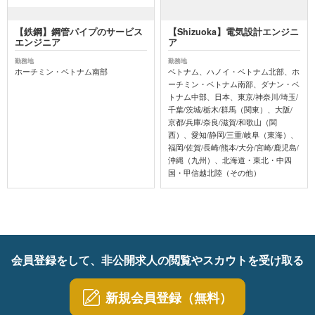
【鉄鋼】鋼管パイプのサービス
【Shizuoka】電気設計エンジニ
エンジニア
ア
勤務地
勤務地
ホーチミン・ベトナム南部
ベトナム、ハノイ・ベトナム北部、ホ
ーチミン・ベトナム南部、ダナン・ベ
トナム中部、日本、東京/神奈川/埼玉/
千葉/茨城/栃木/群馬（関東）、大阪/
京都/兵庫/奈良/滋賀/和歌山（関
西）、愛知/静岡/三重/岐阜（東海）、
福岡/佐賀/長崎/熊本/大分/宮崎/鹿児島/
沖縄（九州）、北海道・東北・中四
国・甲信越北陸（その他）
会員登録をして、非公開求人の閲覧やスカウトを受け取る
新規会員登録（無料）