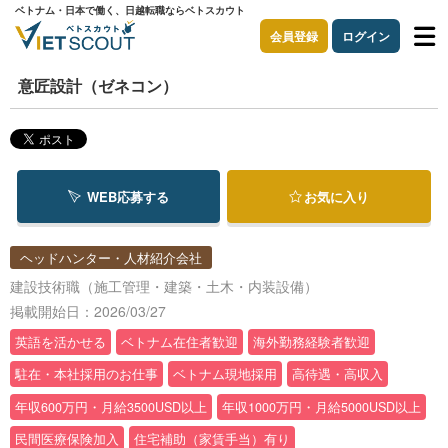
ベトナム・日本で働く、日越転職ならベトスカウト
会員登録
ログイン
意匠設計（ゼネコン）
WEB応募する
お気に入り
ヘッドハンター・人材紹介会社
建設技術職（施工管理・建築・土木・内装設備）
掲載開始日：2026/03/27
英語を活かせる
ベトナム在住者歓迎
海外勤務経験者歓迎
駐在・本社採用のお仕事
ベトナム現地採用
高待遇・高収入
年収600万円・月給3500USD以上
年収1000万円・月給5000USD以上
民間医療保険加入
住宅補助（家賃手当）有り