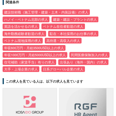
関連条件
建設技術職（施工管理・建築・土木・内装設備）の求人
ハノイ・ベトナム北部の求人
建築・建設・プラントの求人
英語を活かせるの求人
ベトナム在住者歓迎の求人
海外勤務経験者歓迎の求人
駐在・本社採用のお仕事の求人
ベトナム現地採用の求人
高待遇・高収入の求人
年収600万円・月給3500USD以上の求人
年収1000万円・月給5000USD以上の求人
民間医療保険加入の求人
住宅補助（家賃手当）有りの求人
出張あり（海外・国内）の求人
大手・上場企業の求人
日系グローバル企業の求人
この求人を見ている人は、以下の求人も見ています