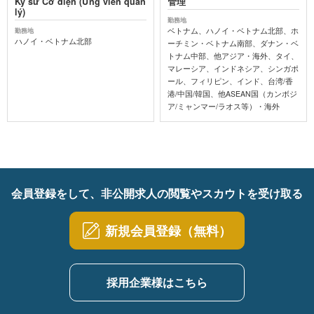
Kỹ sư Cơ điện (Ứng viên quản
管理
lý)
勤務地
ベトナム、ハノイ・ベトナム北部、ホ
勤務地
ハノイ・ベトナム北部
ーチミン・ベトナム南部、ダナン・ベ
トナム中部、他アジア・海外、タイ、
マレーシア、インドネシア、シンガポ
ール、フィリピン、インド、台湾/香
港/中国/韓国、他ASEAN国（カンボジ
ア/ミャンマー/ラオス等）・海外
会員登録をして、非公開求人の閲覧やスカウトを受け取る
新規会員登録（無料）
採用企業様はこちら