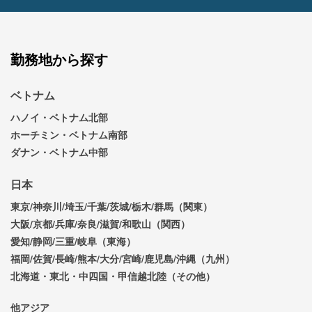
勤務地から探す
ベトナム
ハノイ・ベトナム北部
ホーチミン・ベトナム南部
ダナン・ベトナム中部
日本
東京/神奈川/埼玉/千葉/茨城/栃木/群馬（関東）
大阪/京都/兵庫/奈良/滋賀/和歌山（関西）
愛知/静岡/三重/岐阜（東海）
福岡/佐賀/長崎/熊本/大分/宮崎/鹿児島/沖縄（九州）
北海道・東北・中四国・甲信越北陸（その他）
他アジア