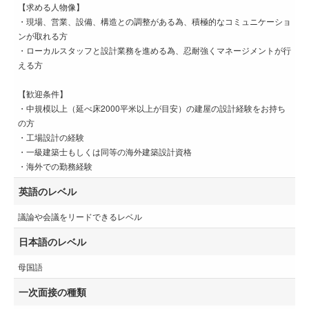
【求める人物像】
・現場、営業、設備、構造との調整がある為、積極的なコミュニケーショ
ンが取れる方
・ローカルスタッフと設計業務を進める為、忍耐強くマネージメントが行
える方
【歓迎条件】
・中規模以上（延べ床2000平米以上が目安）の建屋の設計経験をお持ち
の方
・工場設計の経験
・一級建築士もしくは同等の海外建築設計資格
・海外での勤務経験
英語のレベル
議論や会議をリードできるレベル
日本語のレベル
母国語
一次面接の種類