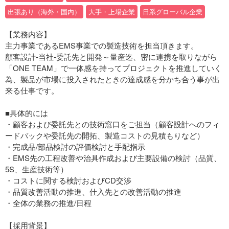
出張あり（海外・国内）
大手・上場企業
日系グローバル企業
【業務内容】
主力事業であるEMS事業での製造技術を担当頂きます。
顧客設計-当社-委託先と開発～量産迄、密に連携を取りながら
「ONE TEAM」で一体感を持ってプロジェクトを推進していく
為、製品が市場に投入されたときの達成感を分かち合う事が出
来る仕事です。
■具体的には
・顧客および委託先との技術窓口をご担当（顧客設計へのフィ
ードバックや委託先の開拓、製造コストの見積もりなど）
・完成品/部品検討の評価検討と手配指示
・EMS先の工程改善や治具作成および主要設備の検討（品質、
5S、生産技術等）
・コストに関する検討およびCD交渉
・品質改善活動の推進、仕入先との改善活動の推進
・全体の業務の推進/日程
【採用背景】