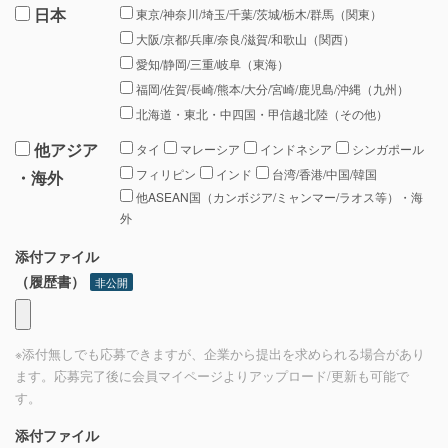
日本
東京/神奈川/埼玉/千葉/茨城/栃木/群馬（関東）
大阪/京都/兵庫/奈良/滋賀/和歌山（関西）
愛知/静岡/三重/岐阜（東海）
福岡/佐賀/長崎/熊本/大分/宮崎/鹿児島/沖縄（九州）
北海道・東北・中四国・甲信越北陸（その他）
他アジア
タイ
マレーシア
インドネシア
シンガポール
フィリピン
インド
台湾/香港/中国/韓国
・海外
他ASEAN国（カンボジア/ミャンマー/ラオス等）・海
外
添付ファイル
（履歴書）
非公開
※添付無しでも応募できますが、企業から提出を求められる場合があり
ます。応募完了後に会員マイページよりアップロード/更新も可能で
す。
添付ファイル