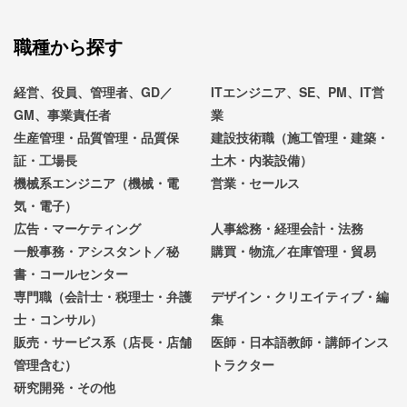
職種から探す
経営、役員、管理者、GD／
ITエンジニア、SE、PM、IT営
GM、事業責任者
業
生産管理・品質管理・品質保
建設技術職（施工管理・建築・
証・工場長
土木・内装設備）
機械系エンジニア（機械・電
営業・セールス
気・電子）
広告・マーケティング
人事総務・経理会計・法務
一般事務・アシスタント／秘
購買・物流／在庫管理・貿易
書・コールセンター
専門職（会計士・税理士・弁護
デザイン・クリエイティブ・編
士・コンサル）
集
販売・サービス系（店長・店舗
医師・日本語教師・講師インス
管理含む）
トラクター
研究開発・その他