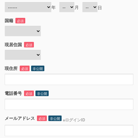
年
月
日
国籍
必須
現居住国
必須
現住所
必須
非公開
電話番号
必須
非公開
メールアドレス
必須
非公開
※ログインID