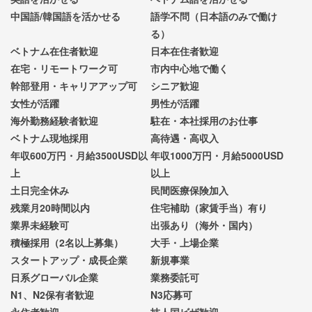
中国語/韓国語を活かせる
語学不問（日本語のみで働け
る）
ベトナム在住者歓迎
日本在住者歓迎
在宅・リモートワーク可
市内中心地で働く
幹部登用・キャリアアップ可
シニア歓迎
女性が活躍
男性が活躍
海外勤務経験者歓迎
駐在・本社採用のお仕事
ベトナム現地採用
高待遇・高収入
年収600万円・月給3500USD以
年収1000万円・月給5000USD
上
以上
土日完全休み
民間医療保険加入
残業月20時間以内
住宅補助（家賃手当）有り
業界未経験可
出張あり（海外・国内）
積極採用（2名以上募集）
大手・上場企業
スタートアップ・成長企業
新規事業
日系グローバル企業
業務委託可
N1、N2保有者歓迎
N3応募可