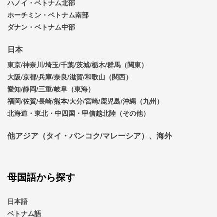
ハノイ・ベトナム北部
ホーチミン・ベトナム南部
ダナン・ベトナム中部
日本
東京/神奈川/埼玉/千葉/茨城/栃木/群馬（関東）
大阪/京都/兵庫/奈良/滋賀/和歌山（関西）
愛知/静岡/三重/岐阜（東海）
福岡/佐賀/長崎/熊本/大分/宮崎/鹿児島/沖縄（九州）
北海道・東北・中四国・甲信越北陸（その他）
他アジア（タイ・バンコク/マレーシア）、海外
母国語から探す
日本語
ベトナム語