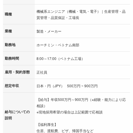
機械系エンジニア（機械・電気・電子）｜生産管理・品
職種
質管理・品質保証・工場長
業種
製造・メーカー
勤務地
ホーチミン・ベトナム南部
勤務時間
8:00～17:00（ベトナム工場）
雇用・契約形態
正社員
想定年収
日本・円（JPY） 500万円 ~ 900万円
【給与】年収500万円～900万円（※経験・能力により応
相談）
給与についての
※現地採用希望の場合は上記範囲で応相談
説明
【福利厚生】
住居、渡航費、ビザ、帰国手当など