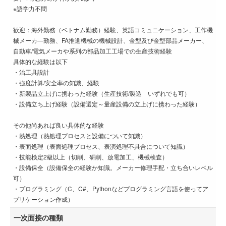
※語学力不問
歓迎：海外勤務（ベトナム勤務）経験、英語コミュニケーション、工作機
械メーカ―勤務、FA推進機械の機械設計、金型及び金型部品メーカー、
自動車/電気メーカや系列の部品加工工場での生産技術経験
具体的な経験は以下
・治工具設計
・強度計算/安全率の知識、経験
・新製品立上げに携わった経験（生産技術/製造 いずれでも可）
・設備立ち上げ経験（設備選定～量産設備の立上げに携わった経験）
その他尚あれば良い具体的な経験
・熱処理（熱処理プロセスと設備について知識）
・表面処理（表面処理プロセス、表演処理不具合について知識）
・技能検定2級以上（切削、研削、放電加工、機械検査）
・設備保全（設備保全の経験か知識。メーカー修理手配・立ち合いレベル
可）
・プログラミング（C、C#、Pythonなどプログラミング言語を使ってア
プリケーション作成）
一次面接の種類