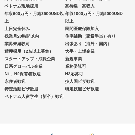
ベトナム現地採用
高待遇・高収入
年収600万円・月給3500USD以
年収1000万円・月給5000USD
上
以上
土日完全休み
民間医療保険加入
残業月20時間以内
住宅補助（家賃手当）有り
業界未経験可
出張あり（海外・国内）
積極採用（2名以上募集）
大手・上場企業
スタートアップ・成長企業
新規事業
日系グローバル企業
業務委託可
N1、N2保有者歓迎
N3応募可
永住者歓迎
技人国ビザ歓迎
特定活動ビザ歓迎
特定技能ビザ歓迎
ベトナム人留学生（新卒）歓迎