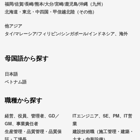
福岡/佐賀/長崎/熊本/大分/宮崎/鹿児島/沖縄（九州）
北海道・東北・中四国・甲信越北陸（その他）
他アジア
タイ/マレーシア/フィリピン/シンガポール/インドネシア、海外
母国語から探す
日本語
ベトナム語
職種から探す
経営、役員、管理者、GD／
ITエンジニア、SE、PM、IT営
GM、事業責任者
業
生産管理・品質管理・品質保
建設技術職（施工管理・建築・
証・工場長
土木・内装設備）