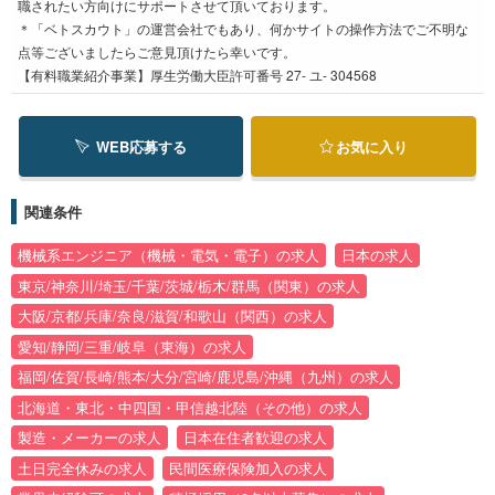
職されたい方向けにサポートさせて頂いております。
＊「ベトスカウト」の運営会社でもあり、何かサイトの操作方法でご不明な
点等ございましたらご意見頂けたら幸いです。
【有料職業紹介事業】厚生労働大臣許可番号 27- ユ- 304568
WEB応募する
お気に入り
関連条件
機械系エンジニア（機械・電気・電子）の求人
日本の求人
東京/神奈川/埼玉/千葉/茨城/栃木/群馬（関東）の求人
大阪/京都/兵庫/奈良/滋賀/和歌山（関西）の求人
愛知/静岡/三重/岐阜（東海）の求人
福岡/佐賀/長崎/熊本/大分/宮崎/鹿児島/沖縄（九州）の求人
北海道・東北・中四国・甲信越北陸（その他）の求人
製造・メーカーの求人
日本在住者歓迎の求人
土日完全休みの求人
民間医療保険加入の求人