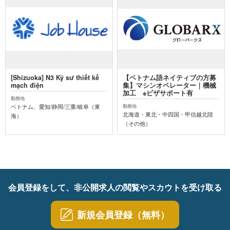
[Shizuoka] N3 Kỹ sư thiết kế
【ベトナム語ネイティブの方募
mạch điện
集】マシンオペレーター｜機械
加工 ※ビザサポート有
勤務地
ベトナム、愛知/静岡/三重/岐阜（東
勤務地
北海道・東北・中四国・甲信越北陸
海）
（その他）
会員登録をして、非公開求人の閲覧やスカウトを受け取る
新規会員登録（無料）