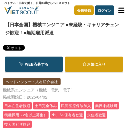
ベトナム・日本で働く、日越転職ならベトスカウト
会員登録
ログイン
【日本全国】機械エンジニア ■未経験・キャリアチェン
ジ歓迎！■無期雇用派遣
WEB応募する
お気に入り
ヘッドハンター・人材紹介会社
機械系エンジニア（機械・電気・電子）
掲載開始日：2025/04/02
日本在住者歓迎
土日完全休み
民間医療保険加入
業界未経験可
積極採用（2名以上募集）
N1、N2保有者歓迎
永住者歓迎
技人国ビザ歓迎