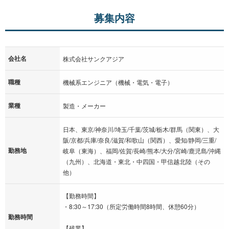
募集内容
会社名
株式会社サンクアジア
職種
機械系エンジニア（機械・電気・電子）
業種
製造・メーカー
日本、東京/神奈川/埼玉/千葉/茨城/栃木/群馬（関東）、大
阪/京都/兵庫/奈良/滋賀/和歌山（関西）、愛知/静岡/三重/
勤務地
岐阜（東海）、福岡/佐賀/長崎/熊本/大分/宮崎/鹿児島/沖縄
（九州）、北海道・東北・中四国・甲信越北陸（その
他）
【勤務時間】
・8:30～17:30（所定労働時間8時間、休憩60分）
勤務時間
【残業】