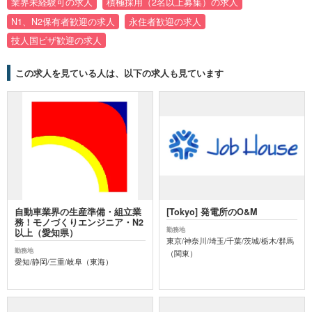
業界未経験可の求人
積極採用（2名以上募集）の求人
N1、N2保有者歓迎の求人
永住者歓迎の求人
技人国ビザ歓迎の求人
この求人を見ている人は、以下の求人も見ています
自動車業界の生産準備・組立業
[Tokyo] 発電所のO&M
務！モノづくりエンジニア・N2
勤務地
以上（愛知県）
東京/神奈川/埼玉/千葉/茨城/栃木/群馬
勤務地
（関東）
愛知/静岡/三重/岐阜（東海）