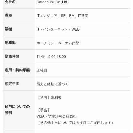
会社名
CareerLink Co.,Ltd.
職種
ITエンジニア、SE、PM、IT営業
業種
IT・インターネット・WEB
勤務地
ホーチミン・ベトナム南部
勤務時間
月‐金 9:00‐18:00
雇用・契約形態
正社員
想定年収
能力と経験に基づく
【給与】応相談
給与についての
【手当】
説明
VISA・労働許可会社負担
（その他手当については面接時にご案内します）