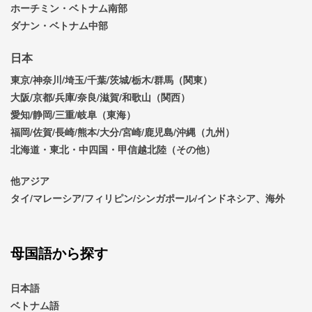
ホーチミン・ベトナム南部
ダナン・ベトナム中部
日本
東京/神奈川/埼玉/千葉/茨城/栃木/群馬（関東）
大阪/京都/兵庫/奈良/滋賀/和歌山（関西）
愛知/静岡/三重/岐阜（東海）
福岡/佐賀/長崎/熊本/大分/宮崎/鹿児島/沖縄（九州）
北海道・東北・中四国・甲信越北陸（その他）
他アジア
タイ/マレーシア/フィリピン/シンガポール/インドネシア、海外
母国語から探す
日本語
ベトナム語