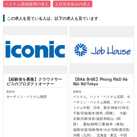
ベトナム現地採用の求人
土日完全休みの求人
この求人を見ている人は、以下の求人も見ています
【経験者を募集】クラウドサー
【BA& BrSE】Phòng R&D Hà
ビスのプロダクトオーナー
Nội N2/Tokyo
勤務地
勤務地
ホーチミン・ベトナム南部
ベトナム、ハノイ・ベトナム北部、ホ
ーチミン・ベトナム南部、ダナン・ベ
トナム中部、日本、東京/神奈川/埼玉/
千葉/茨城/栃木/群馬（関東）、大阪/
京都/兵庫/奈良/滋賀/和歌山（関
西）、愛知/静岡/三重/岐阜（東海）、
福岡/佐賀/長崎/熊本/大分/宮崎/鹿児島/
沖縄（九州）、北海道・東北・中四