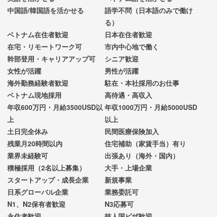
中国語/韓国語を活かせる
語学不問（日本語のみで働け
る）
ベトナム在住者歓迎
日本在住者歓迎
在宅・リモートワーク可
市内中心地で働く
幹部登用・キャリアアップ可
シニア歓迎
女性が活躍
男性が活躍
海外勤務経験者歓迎
駐在・本社採用のお仕事
ベトナム現地採用
高待遇・高収入
年収600万円・月給3500USD以
年収1000万円・月給5000USD
上
以上
土日完全休み
民間医療保険加入
残業月20時間以内
住宅補助（家賃手当）有り
業界未経験可
出張あり（海外・国内）
積極採用（2名以上募集）
大手・上場企業
スタートアップ・成長企業
新規事業
日系グローバル企業
業務委託可
N1、N2保有者歓迎
N3応募可
永住者歓迎
技人国ビザ歓迎