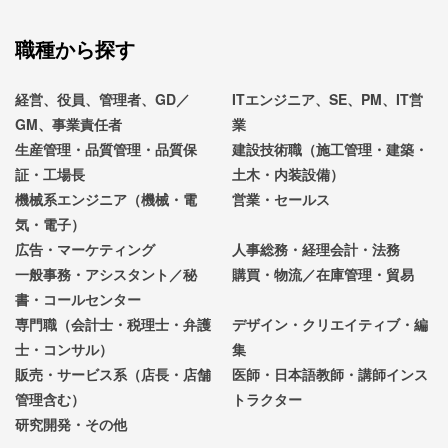
職種から探す
経営、役員、管理者、GD／
ITエンジニア、SE、PM、IT営
GM、事業責任者
業
生産管理・品質管理・品質保
建設技術職（施工管理・建築・
証・工場長
土木・内装設備）
機械系エンジニア（機械・電
営業・セールス
気・電子）
広告・マーケティング
人事総務・経理会計・法務
一般事務・アシスタント／秘
購買・物流／在庫管理・貿易
書・コールセンター
専門職（会計士・税理士・弁護
デザイン・クリエイティブ・編
士・コンサル）
集
販売・サービス系（店長・店舗
医師・日本語教師・講師インス
管理含む）
トラクター
研究開発・その他