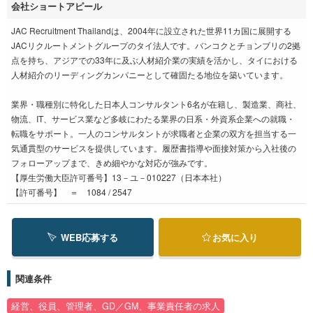
会社ショートアピール
JAC Recruitment Thailandは、2004年に設立された世界11カ国に展開する
JACリクルートメントグループのタイ法人です。バンコクとチョンブリの2拠
点を持ち、アジアでの33年に及ぶ人材紹介業の実績を活かし、タイにおける
人材紹介のリーディングカンパニーとして確固たる地位を築いています。
業界・職種別に特化した日本人コンサルタント6名が在籍し、製造業、商社、
物流、IT、サービス業など多岐にわたる業界の日系・外資系企業への就職・
転職をサポート。一人のコンサルタントが求職者と企業の双方を担当する一
気通貫型のサービスを提供しています。履歴書指導や面接対策から入社後の
フォローアップまで、きめ細やかな対応が強みです。
【厚生労働大臣許可番号】13－ユ－010227（日本本社）
【許可番号】 ＝ 1084 / 2547
WEB応募する
お気に入り
関連条件
経営、役員、管理者、GD／GM、事業責任者の求人