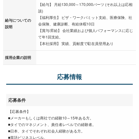
【給与】 月給130,000～170,000バーツ (それ以上は応相
談)
【福利厚生】 ビザ・ワークパミット支給、医療保険、社
給与についての
会保険、健康診断、有給休暇10日
説明
【賞与/昇給】 会社業績および個人パフォーマンスに応じ
て年1回支給。
【本社採用】 実績、貢献度で駐在員登用あり
採用企業の説明
応募情報
応募条件
【応募条件】
■メーカーもしくは商社での経験10～15年ある方。
■タイでのマネジメント、責任者レベルでの経験者。
■日本、タイでそれぞれ社会人経験がある方。
■英語ビジネスレベル。