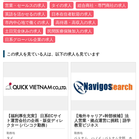
営業・セールスの求人
タイの求人
総合商社・専門商社の求人
英語を活かせるの求人
日本在住者歓迎の求人
市内中心地で働くの求人
高待遇・高収入の求人
土日完全休みの求人
民間医療保険加入の求人
日系グローバル企業の求人
この求人を見ている人は、以下の求人も見ています
【福利厚生充実】 日系ECサイ
【海外キャリア×幹部候補】法
ト運営会社の企画・販促ディレ
人営業・拠点運営に挑戦｜語学
クター (バンコク勤務）
教育ビジネス
勤務地
勤務地
タイ
ベトナム、ハノイ・ベトナム北部、ホ