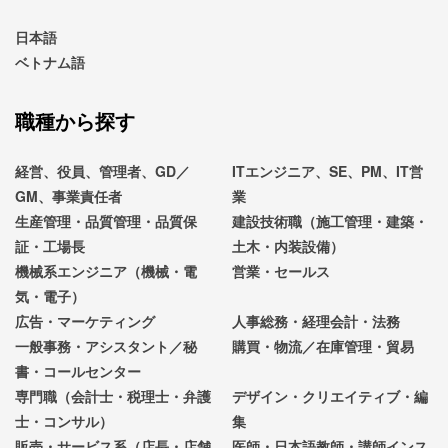
日本語
ベトナム語
職種から探す
経営、役員、管理者、GD／
ITエンジニア、SE、PM、IT営
GM、事業責任者
業
生産管理・品質管理・品質保
建設技術職（施工管理・建築・
証・工場長
土木・内装設備）
機械系エンジニア（機械・電
営業・セールス
気・電子）
広告・マーケティング
人事総務・経理会計・法務
一般事務・アシスタント／秘
購買・物流／在庫管理・貿易
書・コールセンター
専門職（会計士・税理士・弁護
デザイン・クリエイティブ・編
士・コンサル）
集
販売・サービス系（店長・店舗
医師・日本語教師・講師インス