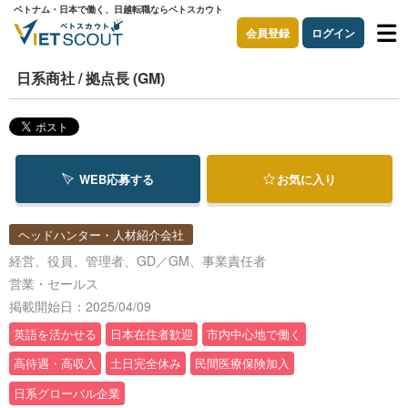
ベトナム・日本で働く、日越転職ならベトスカウト
会員登録
ログイン
日系商社 / 拠点長 (GM)
WEB応募する
お気に入り
ヘッドハンター・人材紹介会社
経営、役員、管理者、GD／GM、事業責任者
営業・セールス
掲載開始日：2025/04/09
英語を活かせる
日本在住者歓迎
市内中心地で働く
高待遇・高収入
土日完全休み
民間医療保険加入
日系グローバル企業