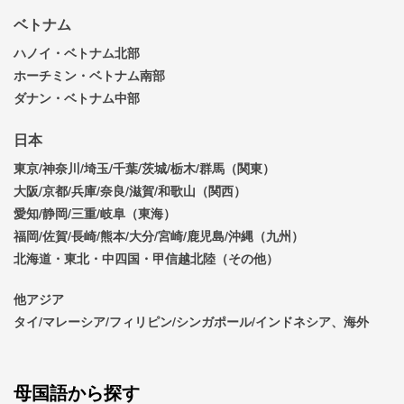
ベトナム
ハノイ・ベトナム北部
ホーチミン・ベトナム南部
ダナン・ベトナム中部
日本
東京/神奈川/埼玉/千葉/茨城/栃木/群馬（関東）
大阪/京都/兵庫/奈良/滋賀/和歌山（関西）
愛知/静岡/三重/岐阜（東海）
福岡/佐賀/長崎/熊本/大分/宮崎/鹿児島/沖縄（九州）
北海道・東北・中四国・甲信越北陸（その他）
他アジア
タイ/マレーシア/フィリピン/シンガポール/インドネシア、海外
母国語から探す