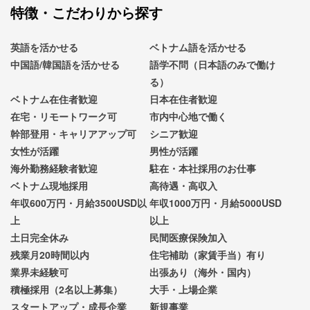
特徴・こだわりから探す
英語を活かせる
ベトナム語を活かせる
中国語/韓国語を活かせる
語学不問（日本語のみで働け
る）
ベトナム在住者歓迎
日本在住者歓迎
在宅・リモートワーク可
市内中心地で働く
幹部登用・キャリアアップ可
シニア歓迎
女性が活躍
男性が活躍
海外勤務経験者歓迎
駐在・本社採用のお仕事
ベトナム現地採用
高待遇・高収入
年収600万円・月給3500USD以
年収1000万円・月給5000USD
上
以上
土日完全休み
民間医療保険加入
残業月20時間以内
住宅補助（家賃手当）有り
業界未経験可
出張あり（海外・国内）
積極採用（2名以上募集）
大手・上場企業
スタートアップ・成長企業
新規事業