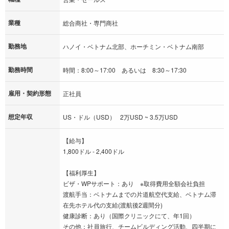
業種
総合商社・専門商社
勤務地
ハノイ・ベトナム北部、ホーチミン・ベトナム南部
勤務時間
時間：8:00～17:00 あるいは 8:30～17:30
雇用・契約形態
正社員
想定年収
US・ドル（USD） 2万USD ~ 3.5万USD
【給与】
1,800ドル - 2,400ドル
【福利厚生】
ビザ・WPサポート：あり ※取得費用全額会社負担
渡航手当：ベトナムまでの片道航空代支給、ベトナム滞
在先ホテル代の支給(渡航後2週間分)
健康診断：あり（国際クリニックにて、年1回）
その他：社員旅行、チームビルディング活動、四半期に