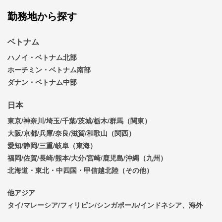
勤務地から探す
ベトナム
ハノイ・ベトナム北部
ホーチミン・ベトナム南部
ダナン・ベトナム中部
日本
東京/神奈川/埼玉/千葉/茨城/栃木/群馬（関東）
大阪/京都/兵庫/奈良/滋賀/和歌山（関西）
愛知/静岡/三重/岐阜（東海）
福岡/佐賀/長崎/熊本/大分/宮崎/鹿児島/沖縄（九州）
北海道・東北・中四国・甲信越北陸（その他）
他アジア
タイ/マレーシア/フィリピン/シンガポール/インドネシア、海外