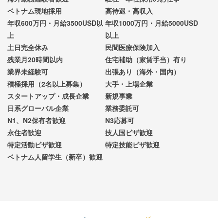
ベトナム現地採用
高待遇・高収入
年収600万円・月給3500USD以
年収1000万円・月給5000USD
上
以上
土日完全休み
民間医療保険加入
残業月20時間以内
住宅補助（家賃手当）有り
業界未経験可
出張あり（海外・国内）
積極採用（2名以上募集）
大手・上場企業
スタートアップ・成長企業
新規事業
日系グローバル企業
業務委託可
N1、N2保有者歓迎
N3応募可
永住者歓迎
技人国ビザ歓迎
特定活動ビザ歓迎
特定技能ビザ歓迎
ベトナム人留学生（新卒）歓迎