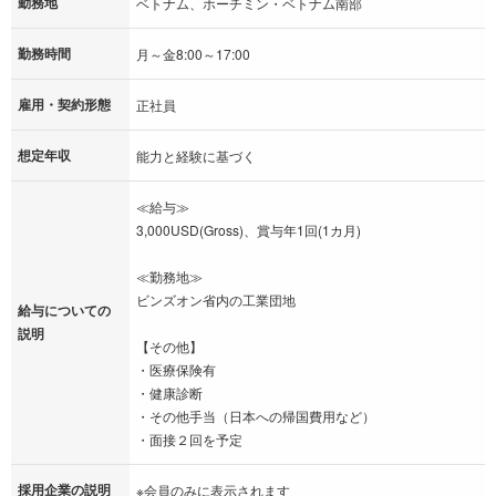
勤務地
ベトナム、ホーチミン・ベトナム南部
勤務時間
月～金8:00～17:00
雇用・契約形態
正社員
想定年収
能力と経験に基づく
≪給与≫
3,000USD(Gross)、賞与年1回(1カ月)
≪勤務地≫
ビンズオン省内の工業団地
給与についての
説明
【その他】
・医療保険有
・健康診断
・その他手当（日本への帰国費用など）
・面接２回を予定
採用企業の説明
※会員のみに表示されます