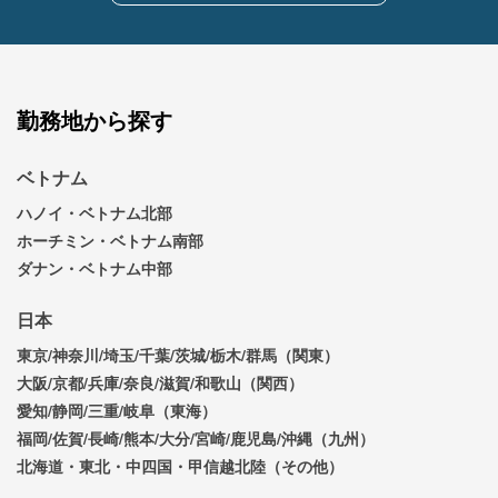
勤務地から探す
ベトナム
ハノイ・ベトナム北部
ホーチミン・ベトナム南部
ダナン・ベトナム中部
日本
東京/神奈川/埼玉/千葉/茨城/栃木/群馬（関東）
大阪/京都/兵庫/奈良/滋賀/和歌山（関西）
愛知/静岡/三重/岐阜（東海）
福岡/佐賀/長崎/熊本/大分/宮崎/鹿児島/沖縄（九州）
北海道・東北・中四国・甲信越北陸（その他）