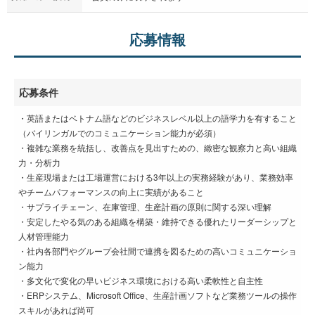
応募情報
応募条件
・英語またはベトナム語などのビジネスレベル以上の語学力を有すること
（バイリンガルでのコミュニケーション能力が必須）
・複雑な業務を統括し、改善点を見出すための、緻密な観察力と高い組織
力・分析力
・生産現場または工場運営における3年以上の実務経験があり、業務効率
やチームパフォーマンスの向上に実績があること
・サプライチェーン、在庫管理、生産計画の原則に関する深い理解
・安定したやる気のある組織を構築・維持できる優れたリーダーシップと
人材管理能力
・社内各部門やグループ会社間で連携を図るための高いコミュニケーショ
ン能力
・多文化で変化の早いビジネス環境における高い柔軟性と自主性
・ERPシステム、Microsoft Office、生産計画ソフトなど業務ツールの操作
スキルがあれば尚可