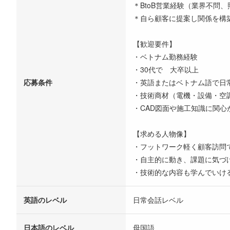
＊BtoB営業経験（業界不問
＊自ら顧客に提案し関係を構
【歓迎要件】
・ベトナム勤務経験
・30代で 大卒以上
応募条件
・英語またはベトナム語で日
・技術商材（電機・設備・空
・CAD図面や施工知識に関心
【求める人物像】
・フットワーク軽く顧客訪問
・自主的に動き、課題に気づ
・技術的な内容も学んでいけ
英語のレベル
日常会話レベル
日本語のレベル
母国語