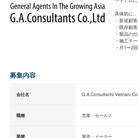
具体的に...
・新規顧客
・既存顧客
・製品の仕
・施工チー
・月1〜2
募集内容
会社名
G.A.Consultants Vietnam Co.
職種
営業・セールス
業種
製造・メーカー