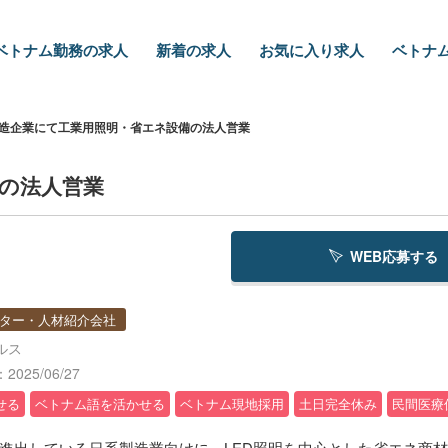
ベトナム勤務の求人
新着の求人
お気に入り求人
ベトナム
造企業にて工業用照明・省エネ設備の法人営業
の法人営業
WEB応募する
ター・人材紹介会社
ルス
025/06/27
せる
ベトナム語を活かせる
ベトナム現地採用
土日完全休み
民間医療
進出している日系製造業向けに、LED照明を中心とした省エネ商