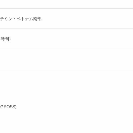
ーチミン・ベトナム南部
憩1時間）
(GROSS)
）
）