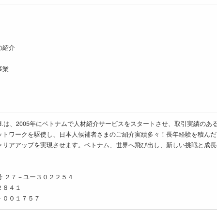
の紹介
事業
etnam Co., Ltd.は、2005年にベトナムで人材紹介サービスをスタートさせ、
ットワークを駆使し、日本人候補者さまのご紹介実績多々！長年経験を積んだ
ャリアアップを実現させます。ベトナム、世界へ飛び出し、新しい挑戦と成長
 ２７－ユー３０２２５４
２８４１
－００１７５７