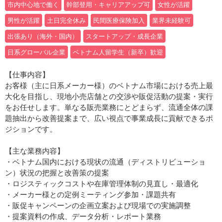
市内中心地で働く
幹部登用・キャリアアップ可
女性が活躍
男性が活躍
土日完全休み
民間医療保険加入
業界未経験可
出張あり（海外・国内）
スタートアップ・成長企業
日系グローバル企業
ベトナム人留学生（新卒）歓迎
【仕事内容】
お客様（主に日系メーカー様）のベトナム市場における売上最
大化を目指し、現地小売店舗との交渉や販促活動の提案・実行
をお任せします。単なる販売業務にとどまらず、流通全体の課
題抽出から改善提案まで、広い視点で事業成長に貢献できるポ
ジションです。
【主な業務内容】
・ベトナム国内における現状の流通（ディストリビューショ
ン）状況の把握と改善策の提案
・ロジスティックコストや在庫管理体制の見直し・最適化
・メーカー様との定例ミーティング参加・課題共有
・販促キャンペーンの企画立案および現場での実施調整
・提案資料の作成、データ分析・レポート業務