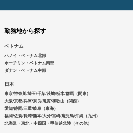
勤務地から探す
ベトナム
ハノイ・ベトナム北部
ホーチミン・ベトナム南部
ダナン・ベトナム中部
日本
東京/神奈川/埼玉/千葉/茨城/栃木/群馬（関東）
大阪/京都/兵庫/奈良/滋賀/和歌山（関西）
愛知/静岡/三重/岐阜（東海）
福岡/佐賀/長崎/熊本/大分/宮崎/鹿児島/沖縄（九州）
北海道・東北・中四国・甲信越北陸（その他）