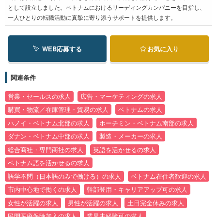
として設立しました。ベトナムにおけるリーディングカンパニーを目指し、
一人ひとりの転職活動に真摯に寄り添うサポートを提供します。
WEB応募する
お気に入り
関連条件
営業・セールスの求人
広告・マーケティングの求人
購買・物流／在庫管理・貿易の求人
ベトナムの求人
ハノイ・ベトナム北部の求人
ホーチミン・ベトナム南部の求人
ダナン・ベトナム中部の求人
製造・メーカーの求人
総合商社・専門商社の求人
英語を活かせるの求人
ベトナム語を活かせるの求人
語学不問（日本語のみで働ける）の求人
ベトナム在住者歓迎の求人
市内中心地で働くの求人
幹部登用・キャリアアップ可の求人
女性が活躍の求人
男性が活躍の求人
土日完全休みの求人
民間医療保険加入の求人
業界未経験可の求人