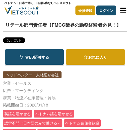
ベトナム・日本で働く、日越転職ならベトスカウト
会員登録
ログイン
リテール部門責任者【FMCG業界の勤務経験者必見！】
WEB応募する
お気に入り
ヘッドハンター・人材紹介会社
営業・セールス
広告・マーケティング
購買・物流／在庫管理・貿易
掲載開始日：2026/01/18
英語を活かせる
ベトナム語を活かせる
語学不問（日本語のみで働ける）
ベトナム在住者歓迎