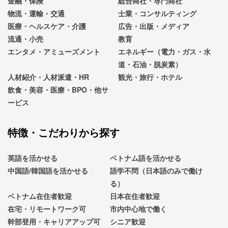
金融・保険
総合商社・専門商社
物流・運輸・交通
士業・コンサルティング
医療・ヘルスケア・介護
広告・出版・メディア
流通・小売
教育
エンタメ・アミューズメント
エネルギー（電力・ガス・水
道・石油・脱炭素）
人材紹介・人材派遣・HR
観光・旅行・ホテル
飲食・美容・医療・BPO・他サ
ービス
特徴・こだわりから探す
英語を活かせる
ベトナム語を活かせる
中国語/韓国語を活かせる
語学不問（日本語のみで働け
る）
ベトナム在住者歓迎
日本在住者歓迎
在宅・リモートワーク可
市内中心地で働く
幹部登用・キャリアアップ可
シニア歓迎