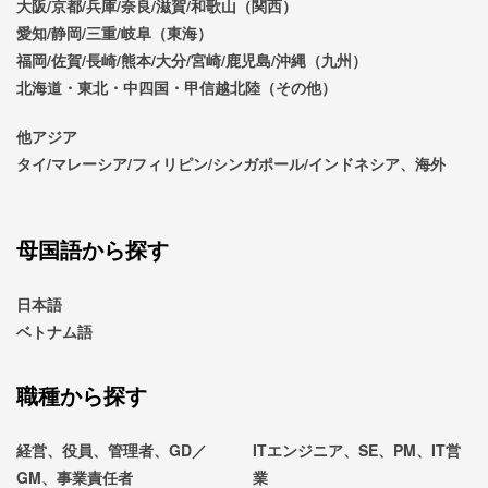
大阪/京都/兵庫/奈良/滋賀/和歌山（関西）
愛知/静岡/三重/岐阜（東海）
福岡/佐賀/長崎/熊本/大分/宮崎/鹿児島/沖縄（九州）
北海道・東北・中四国・甲信越北陸（その他）
他アジア
タイ/マレーシア/フィリピン/シンガポール/インドネシア、海外
母国語から探す
日本語
ベトナム語
職種から探す
経営、役員、管理者、GD／
ITエンジニア、SE、PM、IT営
GM、事業責任者
業