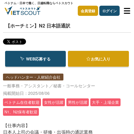
ベトナム・日本で働く、日越転職ならベトスカウト
会員登録
ログイン
【ホーチミン】N2 日本語通訳
WEB応募する
お気に入り
ヘッドハンター・人材紹介会社
一般事務・アシスタント／秘書・コールセンター
掲載開始日：2025/08/06
ベトナム在住者歓迎
女性が活躍
男性が活躍
大手・上場企業
N1、N2保有者歓迎
【仕事内容】
日本人上司の会議・研修・出張時の通訳業務