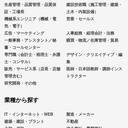
生産管理・品質管理・品質保
建設技術職（施工管理・建築・
証・工場長
土木・内装設備）
機械系エンジニア（機械・電
営業・セールス
気・電子）
広告・マーケティング
人事総務・経理会計・法務
一般事務・アシスタント／秘
購買・物流／在庫管理・貿易
書・コールセンター
専門職（会計士・税理士・弁護
デザイン・クリエイティブ・編
士・コンサル）
集
販売・サービス系（店長・店舗
医師・日本語教師・講師インス
管理含む）
トラクター
研究開発・その他
業種から探す
IT・インターネット・WEB
製造・メーカー
建築・建設・プラント
不動産