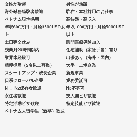
女性が活躍
男性が活躍
海外勤務経験者歓迎
駐在・本社採用のお仕事
ベトナム現地採用
高待遇・高収入
年収600万円・月給3500USD以
年収1000万円・月給5000USD
上
以上
土日完全休み
民間医療保険加入
残業月20時間以内
住宅補助（家賃手当）有り
業界未経験可
出張あり（海外・国内）
積極採用（2名以上募集）
大手・上場企業
スタートアップ・成長企業
新規事業
日系グローバル企業
業務委託可
N1、N2保有者歓迎
N3応募可
永住者歓迎
技人国ビザ歓迎
特定活動ビザ歓迎
特定技能ビザ歓迎
ベトナム人留学生（新卒）歓迎