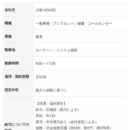
会社名
JOB HOUSE
職種
一般事務・アシスタント／秘書・コールセンター
業種
教育
勤務地
ホーチミン・ベトナム南部
勤務時間
8:00 ~ 17:00
雇用・契約形態
正社員
想定年収
能力と経験に基づく
【待遇・福利厚生】
給与：応相談（能力による）
昇給：年1回
賞与：年末賞与あり（会社規定による）
給与についての
保険：社会保険完備（BHXH、BHYT、BHTN等）