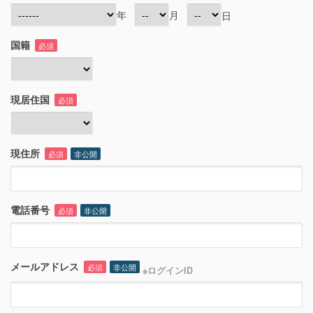
年
月
日
国籍
必須
現居住国
必須
現住所
必須
非公開
電話番号
必須
非公開
メールアドレス
必須
非公開
※ログインID