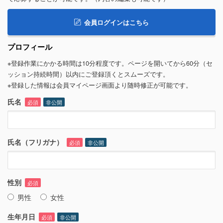
会員ログインはこちら
プロフィール
※登録作業にかかる時間は10分程度です。ページを開いてから60分（セ
ッション持続時間）以内にご登録頂くとスムーズです。
※登録した情報は会員マイページ画面より随時修正が可能です。
氏名
必須
非公開
氏名（フリガナ）
必須
非公開
性別
必須
男性
女性
生年月日
必須
非公開