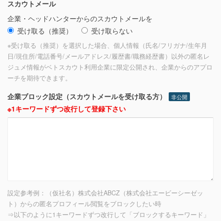
スカウトメール
企業・ヘッドハンターからのスカウトメールを
受け取る（推奨）
受け取らない
※受け取る（推奨）を選択した場合、個人情報（氏名/フリガナ/生年月
日/現住所/電話番号/メールアドレス/履歴書/職務経歴書）以外の匿名レ
ジュメ情報がベトスカウト利用企業に限定公開され、企業からのアプロ
ーチを期待できます。
企業ブロック設定（スカウトメールを受け取る方）
非公開
※1キーワードずつ改行して登録下さい
設定参考例：（仮社名）株式会社ABCZ（株式会社エービーシーゼッ
ト）からの匿名プロフィール閲覧をブロックしたい時
⇒以下のように1キーワードずつ改行して「ブロックするキーワード」