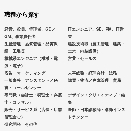
職種から探す
経営、役員、管理者、GD／
ITエンジニア、SE、PM、IT営
GM、事業責任者
業
生産管理・品質管理・品質保
建設技術職（施工管理・建築・
証・工場長
土木・内装設備）
機械系エンジニア（機械・電
営業・セールス
気・電子）
広告・マーケティング
人事総務・経理会計・法務
一般事務・アシスタント／秘
購買・物流／在庫管理・貿易
書・コールセンター
専門職（会計士・税理士・弁護
デザイン・クリエイティブ・編
士・コンサル）
集
販売・サービス系（店長・店舗
医師・日本語教師・講師インス
管理含む）
トラクター
研究開発・その他