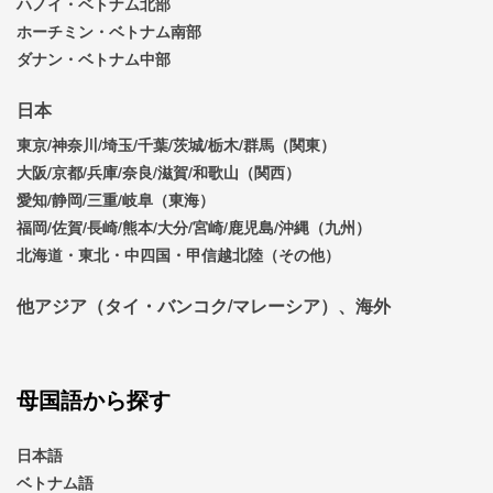
ハノイ・ベトナム北部
ホーチミン・ベトナム南部
ダナン・ベトナム中部
日本
東京/神奈川/埼玉/千葉/茨城/栃木/群馬（関東）
大阪/京都/兵庫/奈良/滋賀/和歌山（関西）
愛知/静岡/三重/岐阜（東海）
福岡/佐賀/長崎/熊本/大分/宮崎/鹿児島/沖縄（九州）
北海道・東北・中四国・甲信越北陸（その他）
他アジア（タイ・バンコク/マレーシア）、海外
母国語から探す
日本語
ベトナム語