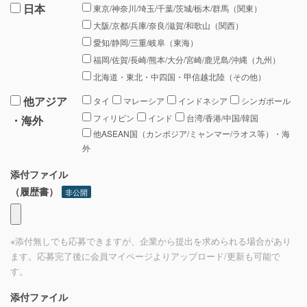
日本
東京/神奈川/埼玉/千葉/茨城/栃木/群馬（関東）
大阪/京都/兵庫/奈良/滋賀/和歌山（関西）
愛知/静岡/三重/岐阜（東海）
福岡/佐賀/長崎/熊本/大分/宮崎/鹿児島/沖縄（九州）
北海道・東北・中四国・甲信越北陸（その他）
他アジア
タイ
マレーシア
インドネシア
シンガポール
フィリピン
インド
台湾/香港/中国/韓国
・海外
他ASEAN国（カンボジア/ミャンマー/ラオス等）・海
外
添付ファイル
（履歴書）
非公開
※添付無しでも応募できますが、企業から提出を求められる場合があり
ます。応募完了後に会員マイページよりアップロード/更新も可能で
す。
添付ファイル