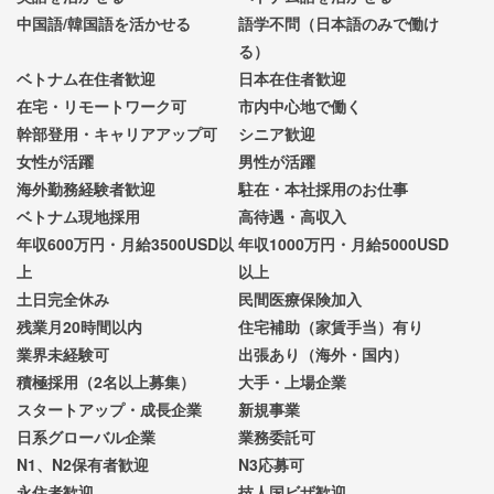
中国語/韓国語を活かせる
語学不問（日本語のみで働け
る）
ベトナム在住者歓迎
日本在住者歓迎
在宅・リモートワーク可
市内中心地で働く
幹部登用・キャリアアップ可
シニア歓迎
女性が活躍
男性が活躍
海外勤務経験者歓迎
駐在・本社採用のお仕事
ベトナム現地採用
高待遇・高収入
年収600万円・月給3500USD以
年収1000万円・月給5000USD
上
以上
土日完全休み
民間医療保険加入
残業月20時間以内
住宅補助（家賃手当）有り
業界未経験可
出張あり（海外・国内）
積極採用（2名以上募集）
大手・上場企業
スタートアップ・成長企業
新規事業
日系グローバル企業
業務委託可
N1、N2保有者歓迎
N3応募可
永住者歓迎
技人国ビザ歓迎