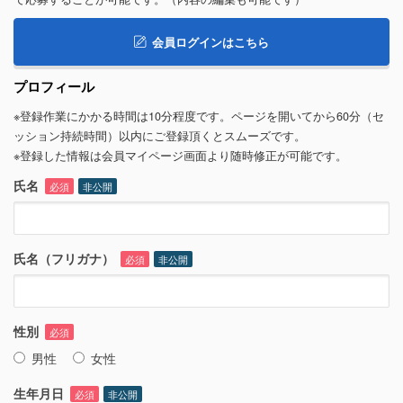
会員ログインはこちら
プロフィール
※登録作業にかかる時間は10分程度です。ページを開いてから60分（セ
ッション持続時間）以内にご登録頂くとスムーズです。
※登録した情報は会員マイページ画面より随時修正が可能です。
氏名
必須
非公開
氏名（フリガナ）
必須
非公開
性別
必須
男性
女性
生年月日
必須
非公開