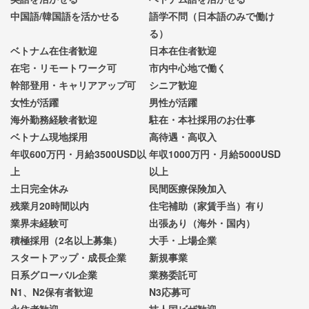
中国語/韓国語を活かせる
語学不問（日本語のみで働け
る）
ベトナム在住者歓迎
日本在住者歓迎
在宅・リモートワーク可
市内中心地で働く
幹部登用・キャリアアップ可
シニア歓迎
女性が活躍
男性が活躍
海外勤務経験者歓迎
駐在・本社採用のお仕事
ベトナム現地採用
高待遇・高収入
年収600万円・月給3500USD以
年収1000万円・月給5000USD
上
以上
土日完全休み
民間医療保険加入
残業月20時間以内
住宅補助（家賃手当）有り
業界未経験可
出張あり（海外・国内）
積極採用（2名以上募集）
大手・上場企業
スタートアップ・成長企業
新規事業
日系グローバル企業
業務委託可
N1、N2保有者歓迎
N3応募可