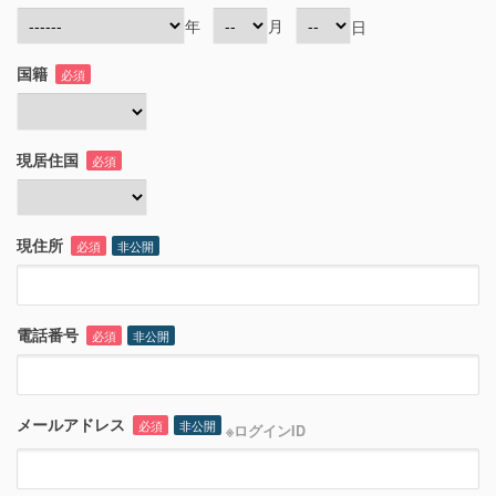
年
月
日
国籍
必須
現居住国
必須
現住所
必須
非公開
電話番号
必須
非公開
メールアドレス
必須
非公開
※ログインID