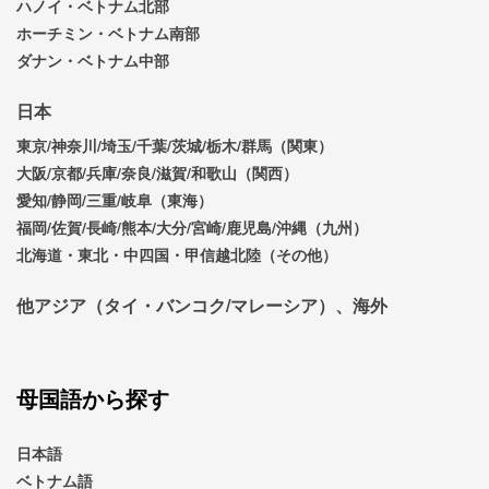
ハノイ・ベトナム北部
ホーチミン・ベトナム南部
ダナン・ベトナム中部
日本
東京/神奈川/埼玉/千葉/茨城/栃木/群馬（関東）
大阪/京都/兵庫/奈良/滋賀/和歌山（関西）
愛知/静岡/三重/岐阜（東海）
福岡/佐賀/長崎/熊本/大分/宮崎/鹿児島/沖縄（九州）
北海道・東北・中四国・甲信越北陸（その他）
他アジア（タイ・バンコク/マレーシア）、海外
母国語から探す
日本語
ベトナム語