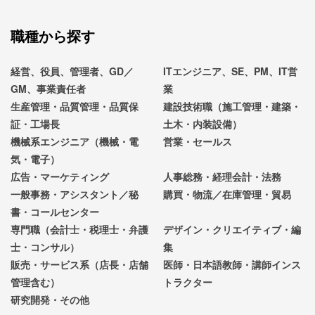
職種から探す
経営、役員、管理者、GD／
ITエンジニア、SE、PM、IT営
GM、事業責任者
業
生産管理・品質管理・品質保
建設技術職（施工管理・建築・
証・工場長
土木・内装設備）
機械系エンジニア（機械・電
営業・セールス
気・電子）
広告・マーケティング
人事総務・経理会計・法務
一般事務・アシスタント／秘
購買・物流／在庫管理・貿易
書・コールセンター
専門職（会計士・税理士・弁護
デザイン・クリエイティブ・編
士・コンサル）
集
販売・サービス系（店長・店舗
医師・日本語教師・講師インス
管理含む）
トラクター
研究開発・その他