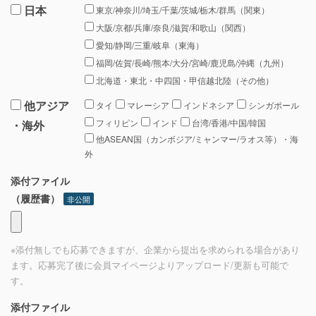
日本
東京/神奈川/埼玉/千葉/茨城/栃木/群馬（関東）
大阪/京都/兵庫/奈良/滋賀/和歌山（関西）
愛知/静岡/三重/岐阜（東海）
福岡/佐賀/長崎/熊本/大分/宮崎/鹿児島/沖縄（九州）
北海道・東北・中四国・甲信越北陸（その他）
他アジア
タイ
マレーシア
インドネシア
シンガポール
フィリピン
インド
台湾/香港/中国/韓国
・海外
他ASEAN国（カンボジア/ミャンマー/ラオス等）・海
外
添付ファイル
（履歴書）
非公開
※添付無しでも応募できますが、企業から提出を求められる場合があり
ます。応募完了後に会員マイページよりアップロード/更新も可能で
す。
添付ファイル