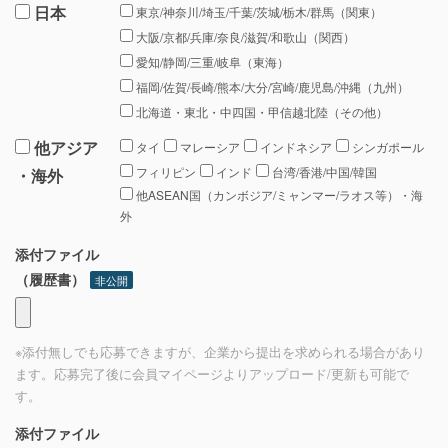
日本
東京/神奈川/埼玉/千葉/茨城/栃木/群馬（関東）
大阪/京都/兵庫/奈良/滋賀/和歌山（関西）
愛知/静岡/三重/岐阜（東海）
福岡/佐賀/長崎/熊本/大分/宮崎/鹿児島/沖縄（九州）
北海道・東北・中四国・甲信越北陸（その他）
他アジア
タイ
マレーシア
インドネシア
シンガポール
フィリピン
インド
台湾/香港/中国/韓国
・海外
他ASEAN国（カンボジア/ミャンマー/ラオス等）・海
外
添付ファイル
（履歴書）
非公開
※添付無しでも応募できますが、企業から提出を求められる場合があり
ます。応募完了後に会員マイページよりアップロード/更新も可能で
す。
添付ファイル