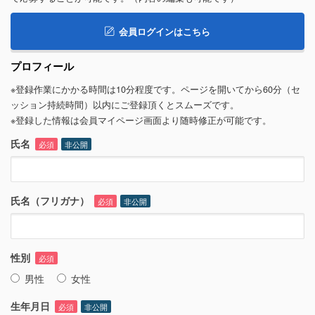
会員ログインはこちら
プロフィール
※登録作業にかかる時間は10分程度です。ページを開いてから60分（セ
ッション持続時間）以内にご登録頂くとスムーズです。
※登録した情報は会員マイページ画面より随時修正が可能です。
氏名
必須
非公開
氏名（フリガナ）
必須
非公開
性別
必須
男性
女性
生年月日
必須
非公開