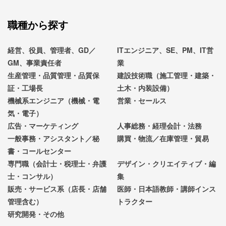
職種から探す
経営、役員、管理者、GD／
ITエンジニア、SE、PM、IT営
GM、事業責任者
業
生産管理・品質管理・品質保
建設技術職（施工管理・建築・
証・工場長
土木・内装設備）
機械系エンジニア（機械・電
営業・セールス
気・電子）
広告・マーケティング
人事総務・経理会計・法務
一般事務・アシスタント／秘
購買・物流／在庫管理・貿易
書・コールセンター
専門職（会計士・税理士・弁護
デザイン・クリエイティブ・編
士・コンサル）
集
販売・サービス系（店長・店舗
医師・日本語教師・講師インス
管理含む）
トラクター
研究開発・その他