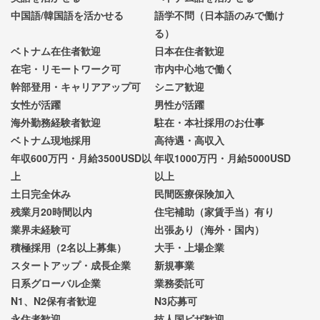
中国語/韓国語を活かせる
語学不問（日本語のみで働け
る）
ベトナム在住者歓迎
日本在住者歓迎
在宅・リモートワーク可
市内中心地で働く
幹部登用・キャリアアップ可
シニア歓迎
女性が活躍
男性が活躍
海外勤務経験者歓迎
駐在・本社採用のお仕事
ベトナム現地採用
高待遇・高収入
年収600万円・月給3500USD以
年収1000万円・月給5000USD
上
以上
土日完全休み
民間医療保険加入
残業月20時間以内
住宅補助（家賃手当）有り
業界未経験可
出張あり（海外・国内）
積極採用（2名以上募集）
大手・上場企業
スタートアップ・成長企業
新規事業
日系グローバル企業
業務委託可
N1、N2保有者歓迎
N3応募可
永住者歓迎
技人国ビザ歓迎