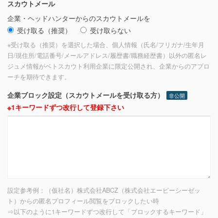
スカウトメール
企業・ヘッドハンターからのスカウトメールを
受け取る（推奨）
受け取らない
※受け取る（推奨）を選択した場合、個人情報（氏名/フリガナ/生年月
日/現住所/電話番号/メールアドレス/履歴書/職務経歴書）以外の匿名レ
ジュメ情報がベトスカウト利用企業に限定公開され、企業からのアプロ
ーチを期待できます。
企業ブロック設定（スカウトメールを受け取る方）
非公開
※1キーワードずつ改行して登録下さい
設定参考例：（仮社名）株式会社ABCZ（株式会社エービーシーゼッ
ト）からの匿名プロフィール閲覧をブロックしたい時
⇒以下のように1キーワードずつ改行して「ブロックするキーワード」