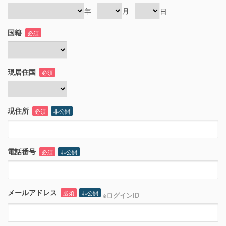
年
月
日
国籍
必須
現居住国
必須
現住所
必須
非公開
電話番号
必須
非公開
メールアドレス
必須
非公開
※ログインID