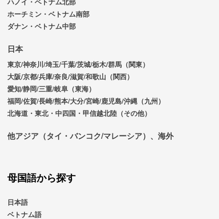
ハノイ・ベトナム北部
ホーチミン・ベトナム南部
ダナン・ベトナム中部
日本
東京/神奈川/埼玉/千葉/茨城/栃木/群馬（関東）
大阪/京都/兵庫/奈良/滋賀/和歌山（関西）
愛知/静岡/三重/岐阜（東海）
福岡/佐賀/長崎/熊本/大分/宮崎/鹿児島/沖縄（九州）
北海道・東北・中四国・甲信越北陸（その他）
他アジア（タイ・バンコク/マレーシア）、海外
母国語から探す
日本語
ベトナム語