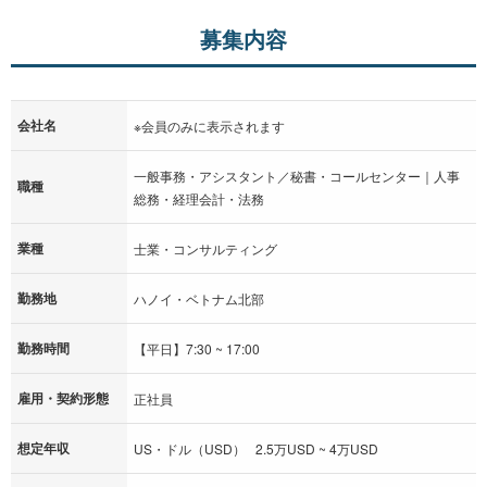
募集内容
会社名
※会員のみに表示されます
一般事務・アシスタント／秘書・コールセンター｜人事
職種
総務・経理会計・法務
業種
士業・コンサルティング
勤務地
ハノイ・ベトナム北部
勤務時間
【平日】7:30 ~ 17:00
雇用・契約形態
正社員
想定年収
US・ドル（USD） 2.5万USD ~ 4万USD