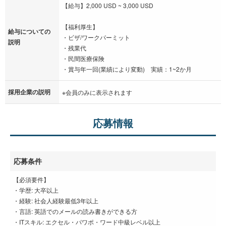
【給与】2,000 USD ~ 3,000 USD
【福利厚生】
給与についての
・ビザ/ワークパーミット
説明
・残業代
・民間医療保険
・賞与年一回(業績により変動) 実績：1~2か月
採用企業の説明
※会員のみに表示されます
応募情報
応募条件
【必須要件】
・学歴: 大卒以上
・経験: 社会人経験最低3年以上
・言語: 英語でのメールの読み書きができる方
・ITスキル: エクセル・パワポ・ワード中級レベル以上