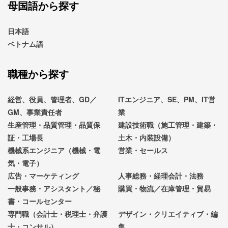
母国語から探す
日本語
ベトナム語
職種から探す
経営、役員、管理者、GD／
ITエンジニア、SE、PM、IT営
GM、事業責任者
業
生産管理・品質管理・品質保
建設技術職（施工管理・建築・
証・工場長
土木・内装設備）
機械系エンジニア（機械・電
営業・セールス
気・電子）
広告・マーケティング
人事総務・経理会計・法務
一般事務・アシスタント／秘
購買・物流／在庫管理・貿易
書・コールセンター
専門職（会計士・税理士・弁護
デザイン・クリエイティブ・編
士・コンサル）
集