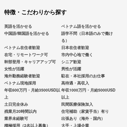
特徴・こだわりから探す
英語を活かせる
ベトナム語を活かせる
中国語/韓国語を活かせる
語学不問（日本語のみで働け
る）
ベトナム在住者歓迎
日本在住者歓迎
在宅・リモートワーク可
市内中心地で働く
幹部登用・キャリアアップ可
シニア歓迎
女性が活躍
男性が活躍
海外勤務経験者歓迎
駐在・本社採用のお仕事
ベトナム現地採用
高待遇・高収入
年収600万円・月給3500USD以
年収1000万円・月給5000USD
上
以上
土日完全休み
民間医療保険加入
残業月20時間以内
住宅補助（家賃手当）有り
業界未経験可
出張あり（海外・国内）
積極採用（2名以上募集）
大手・上場企業