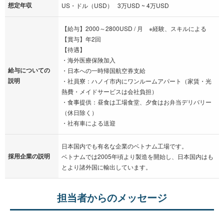
想定年収
US・ドル（USD） 3万USD ~ 4万USD
【給与】2000～2800USD / 月 ※経験、スキルによる
【賞与】年2回
【待遇】
・海外医療保険加入
給与についての
・日本への一時帰国航空券支給
説明
・社員寮：ハノイ市内にワンルームアパート（家賃・光
熱費・メイドサービスは会社負担）
・食事提供：昼食は工場食堂、夕食はお弁当デリバリー
（休日除く）
・社有車による送迎
日本国内でも有名な企業のベトナム工場です。
採用企業の説明
ベトナムでは2005年頃より製造を開始し、日本国内はも
とより諸外国に輸出しています。
担当者からのメッセージ