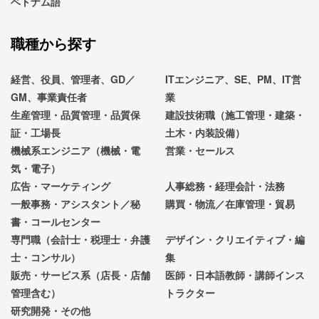
ベトナム語
職種から探す
経営、役員、管理者、GD／
ITエンジニア、SE、PM、IT営
GM、事業責任者
業
生産管理・品質管理・品質保
建設技術職（施工管理・建築・
証・工場長
土木・内装設備）
機械系エンジニア（機械・電
営業・セールス
気・電子）
広告・マーケティング
人事総務・経理会計・法務
一般事務・アシスタント／秘
購買・物流／在庫管理・貿易
書・コールセンター
専門職（会計士・税理士・弁護
デザイン・クリエイティブ・編
士・コンサル）
集
販売・サービス系（店長・店舗
医師・日本語教師・講師インス
管理含む）
トラクター
研究開発・その他