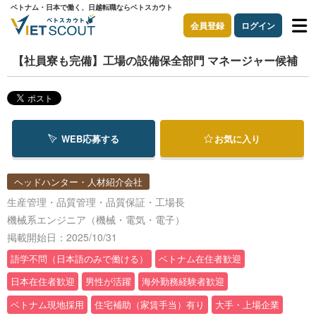
ベトナム・日本で働く、日越転職ならベトスカウト
会員登録
ログイン
【社員寮も完備】工場の設備保全部門 マネージャー候補
WEB応募する
お気に入り
ヘッドハンター・人材紹介会社
生産管理・品質管理・品質保証・工場長
機械系エンジニア（機械・電気・電子）
掲載開始日：2025/10/31
語学不問（日本語のみで働ける）
ベトナム在住者歓迎
日本在住者歓迎
男性が活躍
海外勤務経験者歓迎
ベトナム現地採用
住宅補助（家賃手当）有り
大手・上場企業