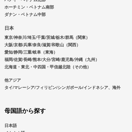
ホーチミン・ベトナム南部
ダナン・ベトナム中部
日本
東京/神奈川/埼玉/千葉/茨城/栃木/群馬（関東）
大阪/京都/兵庫/奈良/滋賀/和歌山（関西）
愛知/静岡/三重/岐阜（東海）
福岡/佐賀/長崎/熊本/大分/宮崎/鹿児島/沖縄（九州）
北海道・東北・中四国・甲信越北陸（その他）
他アジア
タイ/マレーシア/フィリピン/シンガポール/インドネシア、海外
母国語から探す
日本語