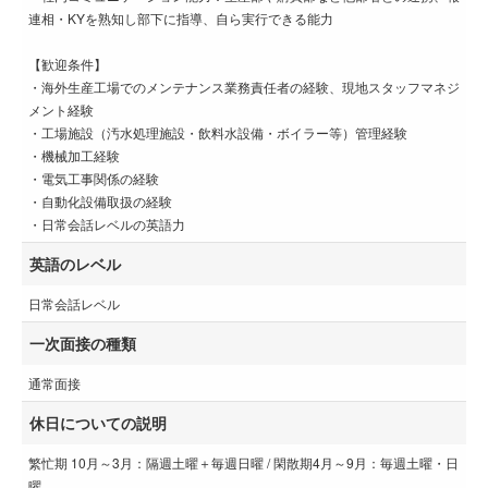
連相・KYを熟知し部下に指導、自ら実行できる能力
【歓迎条件】
・海外生産工場でのメンテナンス業務責任者の経験、現地スタッフマネジ
メント経験
・工場施設（汚水処理施設・飲料水設備・ボイラー等）管理経験
・機械加工経験
・電気工事関係の経験
・自動化設備取扱の経験
・日常会話レベルの英語力
英語のレベル
日常会話レベル
一次面接の種類
通常面接
休日についての説明
繁忙期 10月～3月：隔週土曜＋毎週日曜 / 閑散期4月～9月：毎週土曜・日
曜