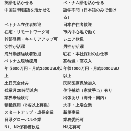
英語を活かせる
ベトナム語を活かせる
中国語/韓国語を活かせる
語学不問（日本語のみで働け
る）
ベトナム在住者歓迎
日本在住者歓迎
在宅・リモートワーク可
市内中心地で働く
幹部登用・キャリアアップ可
シニア歓迎
女性が活躍
男性が活躍
海外勤務経験者歓迎
駐在・本社採用のお仕事
ベトナム現地採用
高待遇・高収入
年収600万円・月給3500USD以
年収1000万円・月給5000USD
上
以上
土日完全休み
民間医療保険加入
残業月20時間以内
住宅補助（家賃手当）有り
業界未経験可
出張あり（海外・国内）
積極採用（2名以上募集）
大手・上場企業
スタートアップ・成長企業
新規事業
日系グローバル企業
業務委託可
N1、N2保有者歓迎
N3応募可