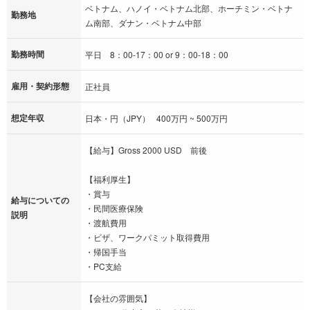
ベトナム、ハノイ・ベトナム北部、ホーチミン・ベトナ
勤務地
ム南部、ダナン・ベトナム中部
勤務時間
平日 8：00‐17：00 or 9：00‐18：00
雇用・契約形態
正社員
想定年収
日本・円（JPY） 400万円 ~ 500万円
【給与】Gross 2000 USD 前後
【福利厚生】
・賞与
給与についての
・民間医療保険
説明
・渡航費用
・ビザ、ワークパミット取得費用
・帰国手当
・PC支給
【会社の雰囲気】