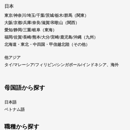
日本
東京/神奈川/埼玉/千葉/茨城/栃木/群馬（関東）
大阪/京都/兵庫/奈良/滋賀/和歌山（関西）
愛知/静岡/三重/岐阜（東海）
福岡/佐賀/長崎/熊本/大分/宮崎/鹿児島/沖縄（九州）
北海道・東北・中四国・甲信越北陸（その他）
他アジア
タイ/マレーシア/フィリピン/シンガポール/インドネシア、海外
母国語から探す
日本語
ベトナム語
職種から探す