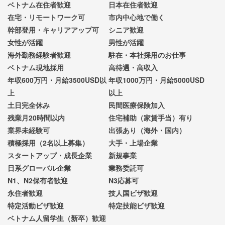
ベトナム在住者歓迎
日本在住者歓迎
在宅・リモートワーク可
市内中心地で働く
幹部登用・キャリアアップ可
シニア歓迎
女性が活躍
男性が活躍
海外勤務経験者歓迎
駐在・本社採用のお仕事
ベトナム現地採用
高待遇・高収入
年収600万円・月給3500USD以
年収1000万円・月給5000USD
上
以上
土日完全休み
民間医療保険加入
残業月20時間以内
住宅補助（家賃手当）有り
業界未経験可
出張あり（海外・国内）
積極採用（2名以上募集）
大手・上場企業
スタートアップ・成長企業
新規事業
日系グローバル企業
業務委託可
N1、N2保有者歓迎
N3応募可
永住者歓迎
技人国ビザ歓迎
特定活動ビザ歓迎
特定技能ビザ歓迎
ベトナム人留学生（新卒）歓迎