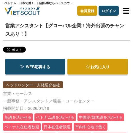
ベトナム・日本で働く、日越転職ならベトスカウト
会員登録
ログイン
営業アシスタント【グローバル企業！海外出張のチャン
スあり！】
WEB応募する
お気に入り
ヘッドハンター・人材紹介会社
営業・セールス
一般事務・アシスタント／秘書・コールセンター
掲載開始日：2026/01/18
英語を活かせる
ベトナム語を活かせる
中国語/韓国語を活かせる
ベトナム在住者歓迎
日本在住者歓迎
市内中心地で働く