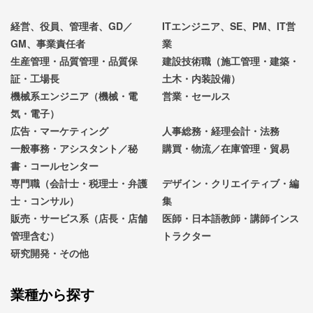
経営、役員、管理者、GD／
ITエンジニア、SE、PM、IT営
GM、事業責任者
業
生産管理・品質管理・品質保
建設技術職（施工管理・建築・
証・工場長
土木・内装設備）
機械系エンジニア（機械・電
営業・セールス
気・電子）
広告・マーケティング
人事総務・経理会計・法務
一般事務・アシスタント／秘
購買・物流／在庫管理・貿易
書・コールセンター
専門職（会計士・税理士・弁護
デザイン・クリエイティブ・編
士・コンサル）
集
販売・サービス系（店長・店舗
医師・日本語教師・講師インス
管理含む）
トラクター
研究開発・その他
業種から探す