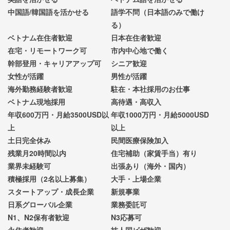
中国語/韓国語を活かせる
語学不問（日本語のみで働け
る）
ベトナム在住者歓迎
日本在住者歓迎
在宅・リモートワーク可
市内中心地で働く
幹部登用・キャリアアップ可
シニア歓迎
女性が活躍
男性が活躍
海外勤務経験者歓迎
駐在・本社採用のお仕事
ベトナム現地採用
高待遇・高収入
年収600万円・月給3500USD以
年収1000万円・月給5000USD
上
以上
土日完全休み
民間医療保険加入
残業月20時間以内
住宅補助（家賃手当）有り
業界未経験可
出張あり（海外・国内）
積極採用（2名以上募集）
大手・上場企業
スタートアップ・成長企業
新規事業
日系グローバル企業
業務委託可
N1、N2保有者歓迎
N3応募可