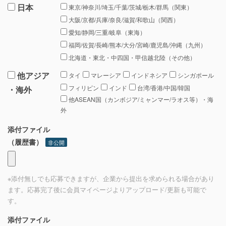
日本
東京/神奈川/埼玉/千葉/茨城/栃木/群馬（関東）
大阪/京都/兵庫/奈良/滋賀/和歌山（関西）
愛知/静岡/三重/岐阜（東海）
福岡/佐賀/長崎/熊本/大分/宮崎/鹿児島/沖縄（九州）
北海道・東北・中四国・甲信越北陸（その他）
他アジア
タイ
マレーシア
インドネシア
シンガポール
フィリピン
インド
台湾/香港/中国/韓国
・海外
他ASEAN国（カンボジア/ミャンマー/ラオス等）・海
外
添付ファイル
（履歴書）
非公開
※添付無しでも応募できますが、企業から提出を求められる場合があり
ます。応募完了後に会員マイページよりアップロード/更新も可能で
す。
添付ファイル