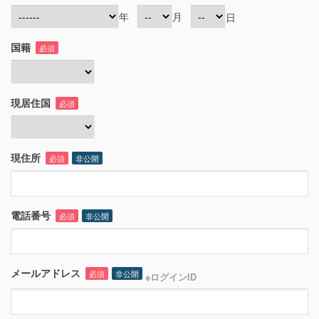
年
月
日
国籍
必須
現居住国
必須
現住所
必須
非公開
電話番号
必須
非公開
メールアドレス
必須
非公開
※ログインID