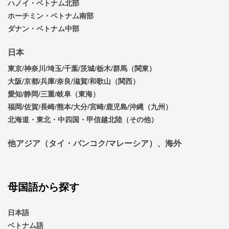
ハノイ・ベトナム北部
ホーチミン・ベトナム南部
ダナン・ベトナム中部
日本
東京/神奈川/埼玉/千葉/茨城/栃木/群馬（関東）
大阪/京都/兵庫/奈良/滋賀/和歌山（関西）
愛知/静岡/三重/岐阜（東海）
福岡/佐賀/長崎/熊本/大分/宮崎/鹿児島/沖縄（九州）
北海道・東北・中四国・甲信越北陸（その他）
他アジア（タイ・バンコク/マレーシア）、海外
母国語から探す
日本語
ベトナム語