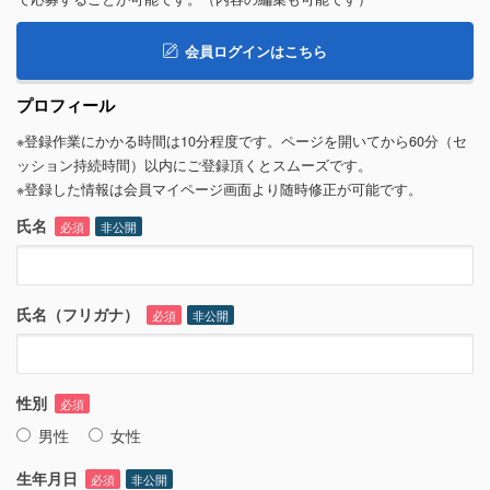
会員ログインはこちら
プロフィール
※登録作業にかかる時間は10分程度です。ページを開いてから60分（セ
ッション持続時間）以内にご登録頂くとスムーズです。
※登録した情報は会員マイページ画面より随時修正が可能です。
氏名
必須
非公開
氏名（フリガナ）
必須
非公開
性別
必須
男性
女性
生年月日
必須
非公開