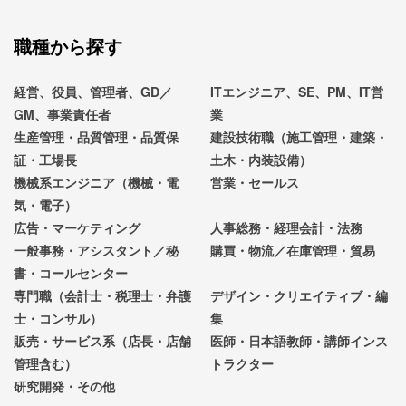
職種から探す
経営、役員、管理者、GD／
ITエンジニア、SE、PM、IT営
GM、事業責任者
業
生産管理・品質管理・品質保
建設技術職（施工管理・建築・
証・工場長
土木・内装設備）
機械系エンジニア（機械・電
営業・セールス
気・電子）
広告・マーケティング
人事総務・経理会計・法務
一般事務・アシスタント／秘
購買・物流／在庫管理・貿易
書・コールセンター
専門職（会計士・税理士・弁護
デザイン・クリエイティブ・編
士・コンサル）
集
販売・サービス系（店長・店舗
医師・日本語教師・講師インス
管理含む）
トラクター
研究開発・その他