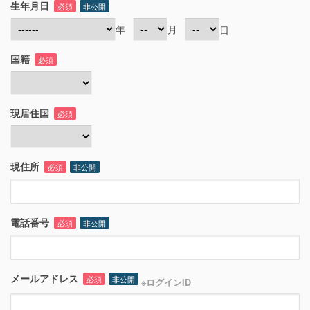
生年月日
必須
非公開
年
月
日
国籍
必須
現居住国
必須
現住所
必須
非公開
電話番号
必須
非公開
メールアドレス
必須
非公開
※ログインID