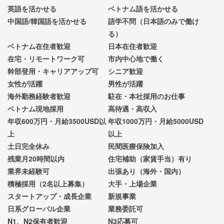
英語を活かせる
ベトナム語を活かせる
中国語/韓国語を活かせる
語学不問（日本語のみで働け
る）
ベトナム在住者歓迎
日本在住者歓迎
在宅・リモートワーク可
市内中心地で働く
幹部登用・キャリアアップ可
シニア歓迎
女性が活躍
男性が活躍
海外勤務経験者歓迎
駐在・本社採用のお仕事
ベトナム現地採用
高待遇・高収入
年収600万円・月給3500USD以
年収1000万円・月給5000USD
上
以上
土日完全休み
民間医療保険加入
残業月20時間以内
住宅補助（家賃手当）有り
業界未経験可
出張あり（海外・国内）
積極採用（2名以上募集）
大手・上場企業
スタートアップ・成長企業
新規事業
日系グローバル企業
業務委託可
N1、N2保有者歓迎
N3応募可