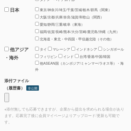
日本
東京/神奈川/埼玉/千葉/茨城/栃木/群馬（関東）
大阪/京都/兵庫/奈良/滋賀/和歌山（関西）
愛知/静岡/三重/岐阜（東海）
福岡/佐賀/長崎/熊本/大分/宮崎/鹿児島/沖縄（九州）
北海道・東北・中四国・甲信越北陸（その他）
他アジア
タイ
マレーシア
インドネシア
シンガポール
フィリピン
インド
台湾/香港/中国/韓国
・海外
他ASEAN国（カンボジア/ミャンマー/ラオス等）・海
外
添付ファイル
（履歴書）
非公開
※添付無しでも応募できますが、企業から提出を求められる場合があり
ます。応募完了後に会員マイページよりアップロード/更新も可能で
す。