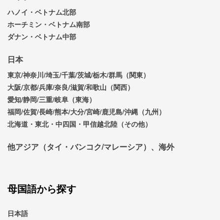
ハノイ・ベトナム北部
ホーチミン・ベトナム南部
ダナン・ベトナム中部
日本
東京/神奈川/埼玉/千葉/茨城/栃木/群馬（関東）
大阪/京都/兵庫/奈良/滋賀/和歌山（関西）
愛知/静岡/三重/岐阜（東海）
福岡/佐賀/長崎/熊本/大分/宮崎/鹿児島/沖縄（九州）
北海道・東北・中四国・甲信越北陸（その他）
他アジア（タイ・バンコク/マレーシア）、海外
母国語から探す
日本語