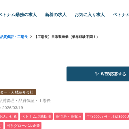
ベトナム勤務の求人
新着の求人
お気に入り求人
ベトナム
品質保証・工場長
【工場長】日系製造業（業界経験不問！）
WEB応募する
ター・人材紹介会社
品質管理・品質保証・工場長
026/03/19
を活かせる
ベトナム現地採用
高待遇・高収入
年収600万円・月給3500
可
日系グローバル企業