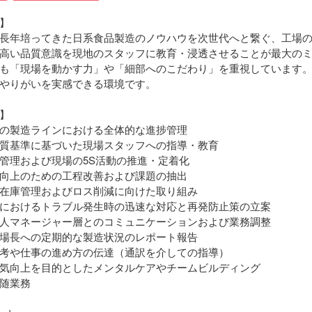
】
長年培ってきた日系食品製造のノウハウを次世代へと繋ぐ、工場
高い品質意識を現地のスタッフに教育・浸透させることが最大の
も「現場を動かす力」や「細部へのこだわり」を重視しています
やりがいを実感できる環境です。
】
の製造ラインにおける全体的な進捗管理
質基準に基づいた現場スタッフへの指導・教育
管理および現場の5S活動の推進・定着化
向上のための工程改善および課題の抽出
在庫管理およびロス削減に向けた取り組み
におけるトラブル発生時の迅速な対応と再発防止策の立案
人マネージャー層とのコミュニケーションおよび業務調整
場長への定期的な製造状況のレポート報告
考や仕事の進め方の伝達（通訳を介しての指導）
気向上を目的としたメンタルケアやチームビルディング
随業務