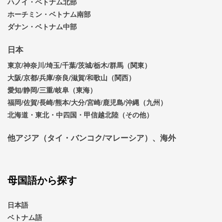
ハノイ・ベトナム北部
ホーチミン・ベトナム南部
ダナン・ベトナム中部
日本
東京/神奈川/埼玉/千葉/茨城/栃木/群馬（関東）
大阪/京都/兵庫/奈良/滋賀/和歌山（関西）
愛知/静岡/三重/岐阜（東海）
福岡/佐賀/長崎/熊本/大分/宮崎/鹿児島/沖縄（九州）
北海道・東北・中四国・甲信越北陸（その他）
他アジア（タイ・バンコク/マレーシア）、海外
母国語から探す
日本語
ベトナム語