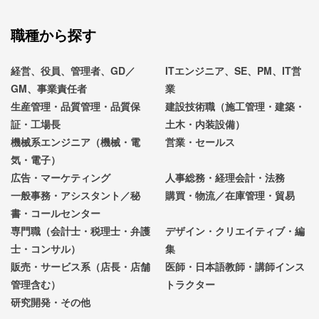
職種から探す
経営、役員、管理者、GD／
ITエンジニア、SE、PM、IT営
GM、事業責任者
業
生産管理・品質管理・品質保
建設技術職（施工管理・建築・
証・工場長
土木・内装設備）
機械系エンジニア（機械・電
営業・セールス
気・電子）
広告・マーケティング
人事総務・経理会計・法務
一般事務・アシスタント／秘
購買・物流／在庫管理・貿易
書・コールセンター
専門職（会計士・税理士・弁護
デザイン・クリエイティブ・編
士・コンサル）
集
販売・サービス系（店長・店舗
医師・日本語教師・講師インス
管理含む）
トラクター
研究開発・その他