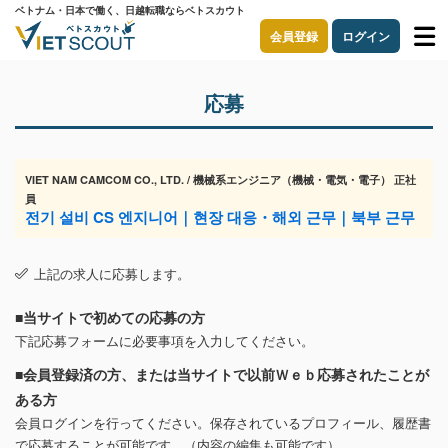
ベトナム・日本で働く、日越転職ならベトスカウト
会員登録
ログイン
応募
VIET NAM CAMCOM CO., LTD. / 機械系エンジニア（機械・電気・電子） 正社
員
전기 설비 CS 엔지니어｜현장 대응・해외 근무｜북부 근무
上記の求人に応募します。
■当サイトで初めての応募の方
下記応募フォームに必要事項を入力してください。
■会員登録済の方、または当サイトで以前Ｗｅｂ応募されたことが
ある方
会員ログインを行ってください。保存されているプロフィール、履歴書
で応募することが可能です。（内容の編集も可能です）