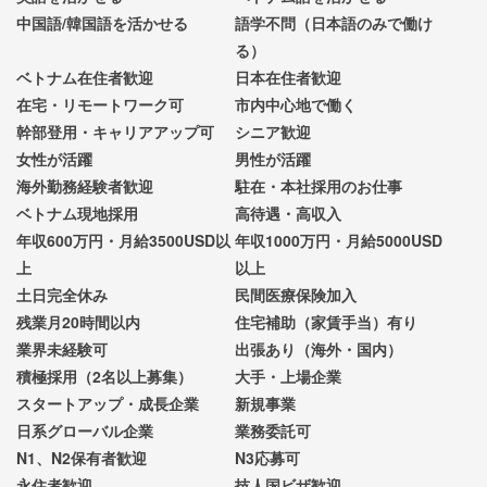
中国語/韓国語を活かせる
語学不問（日本語のみで働け
る）
ベトナム在住者歓迎
日本在住者歓迎
在宅・リモートワーク可
市内中心地で働く
幹部登用・キャリアアップ可
シニア歓迎
女性が活躍
男性が活躍
海外勤務経験者歓迎
駐在・本社採用のお仕事
ベトナム現地採用
高待遇・高収入
年収600万円・月給3500USD以
年収1000万円・月給5000USD
上
以上
土日完全休み
民間医療保険加入
残業月20時間以内
住宅補助（家賃手当）有り
業界未経験可
出張あり（海外・国内）
積極採用（2名以上募集）
大手・上場企業
スタートアップ・成長企業
新規事業
日系グローバル企業
業務委託可
N1、N2保有者歓迎
N3応募可
永住者歓迎
技人国ビザ歓迎