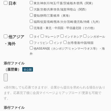
日本
東京/神奈川/埼玉/千葉/茨城/栃木/群馬（関東）
大阪/京都/兵庫/奈良/滋賀/和歌山（関西）
愛知/静岡/三重/岐阜（東海）
福岡/佐賀/長崎/熊本/大分/宮崎/鹿児島/沖縄（九州）
北海道・東北・中四国・甲信越北陸（その他）
他アジア
タイ
マレーシア
インドネシア
シンガポール
フィリピン
インド
台湾/香港/中国/韓国
・海外
他ASEAN国（カンボジア/ミャンマー/ラオス等）・海
外
添付ファイル
（履歴書）
非公開
※添付無しでも応募できますが、企業から提出を求められる場合があり
ます。応募完了後に会員マイページよりアップロード/更新も可能で
す。
添付ファイル