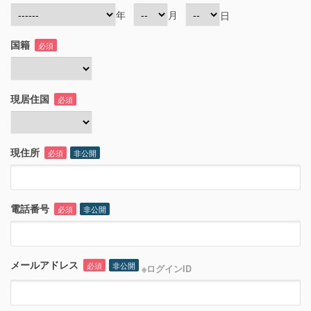
年
月
日
国籍
必須
現居住国
必須
現住所
必須
非公開
電話番号
必須
非公開
メールアドレス
必須
非公開
※ログインID