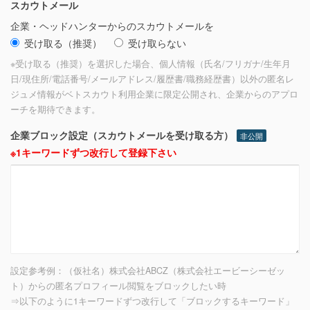
スカウトメール
企業・ヘッドハンターからのスカウトメールを
受け取る（推奨）
受け取らない
※受け取る（推奨）を選択した場合、個人情報（氏名/フリガナ/生年月
日/現住所/電話番号/メールアドレス/履歴書/職務経歴書）以外の匿名レ
ジュメ情報がベトスカウト利用企業に限定公開され、企業からのアプロ
ーチを期待できます。
企業ブロック設定（スカウトメールを受け取る方）
非公開
※1キーワードずつ改行して登録下さい
設定参考例：（仮社名）株式会社ABCZ（株式会社エービーシーゼッ
ト）からの匿名プロフィール閲覧をブロックしたい時
⇒以下のように1キーワードずつ改行して「ブロックするキーワード」