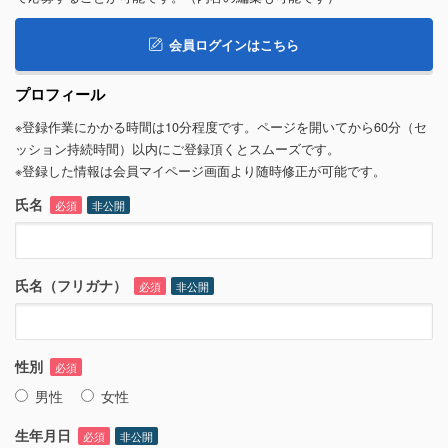
会員ログインはこちら
プロフィール
※登録作業にかかる時間は10分程度です。ページを開いてから60分（セ
ッション持続時間）以内にご登録頂くとスムーズです。
※登録した情報は会員マイページ画面より随時修正が可能です。
氏名
必須
非公開
氏名（フリガナ）
必須
非公開
性別
必須
男性
女性
生年月日
必須
非公開