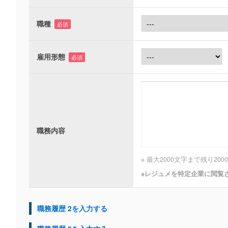
職種
必須
雇用形態
必須
職務内容
※ 最大2000文字まで
残り
2000
※レジュメを特定企業に閲覧
職務履歴 2を入力する