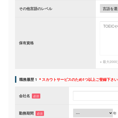
その他言語のレベル
保有資格
※ 最大200
職務履歴 1
＊スカウトサービスのため1つ以上ご登録下さい
会社名
必須
勤務期間
年
必須