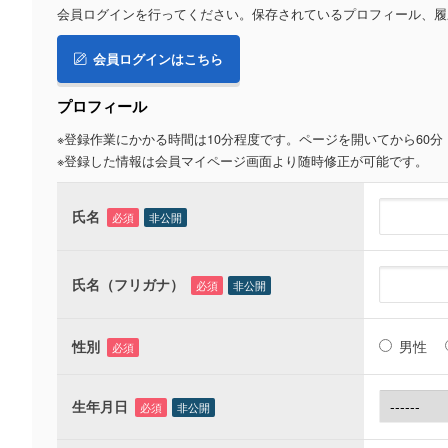
会員ログインを行ってください。保存されているプロフィール、履
会員ログインはこちら
プロフィール
※登録作業にかかる時間は10分程度です。ページを開いてから60
※登録した情報は会員マイページ画面より随時修正が可能です。
氏名
必須
非公開
氏名（フリガナ）
必須
非公開
性別
男性
必須
生年月日
必須
非公開