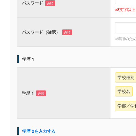
パスワード
必須
※8文字以
パスワード（確認）
必須
※確認のた
学歴 1
学校種別
学校名
学歴 1
必須
学部／学
学歴 2を入力する