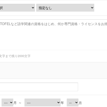
0文字まで
残り
2000
文字
月
～
年
月