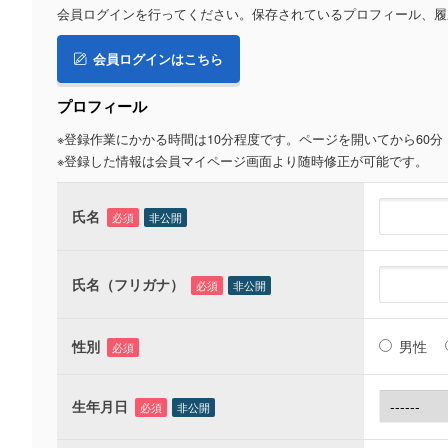
会員ログインを行ってください。保存されているプロフィール、履
会員ログインはこちら
プロフィール
※登録作業にかかる時間は10分程度です。ページを開いてから60
※登録した情報は会員マイページ画面より随時修正が可能です。
氏名
必須
非公開
氏名（フリガナ）
必須
非公開
性別
男性
必須
生年月日
必須
非公開