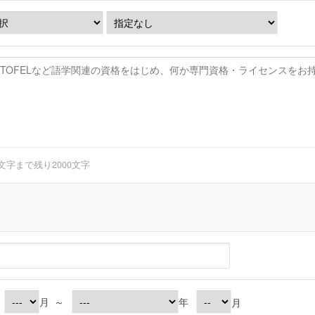
0文字まで
残り
2000
文字
月
～
年
月