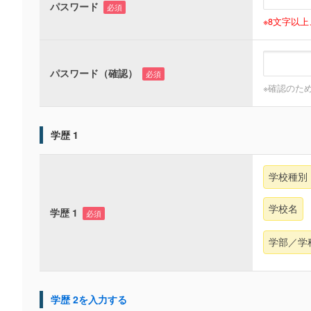
パスワード
必須
※8文字以
パスワード（確認）
必須
※確認のた
学歴 1
学校種別
学校名
学歴 1
必須
学部／学
学歴 2を入力する