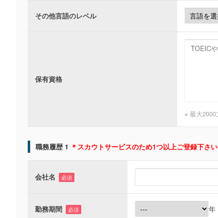
その他言語のレベル
保有資格
※ 最大200
職務履歴 1
＊スカウトサービスのため1つ以上ご登録下さい
会社名
必須
勤務期間
年
必須