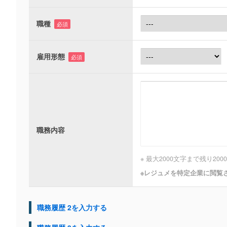
職種
必須
雇用形態
必須
職務内容
※ 最大2000文字まで
残り
2000
※レジュメを特定企業に閲覧
職務履歴 2を入力する