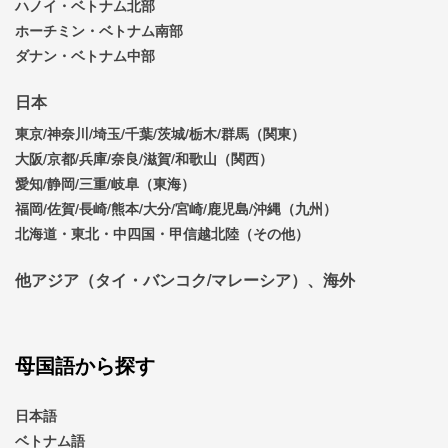
ハノイ・ベトナム北部
ホーチミン・ベトナム南部
ダナン・ベトナム中部
日本
東京/神奈川/埼玉/千葉/茨城/栃木/群馬（関東）
大阪/京都/兵庫/奈良/滋賀/和歌山（関西）
愛知/静岡/三重/岐阜（東海）
福岡/佐賀/長崎/熊本/大分/宮崎/鹿児島/沖縄（九州）
北海道・東北・中四国・甲信越北陸（その他）
他アジア（タイ・バンコク/マレーシア）、海外
母国語から探す
日本語
ベトナム語