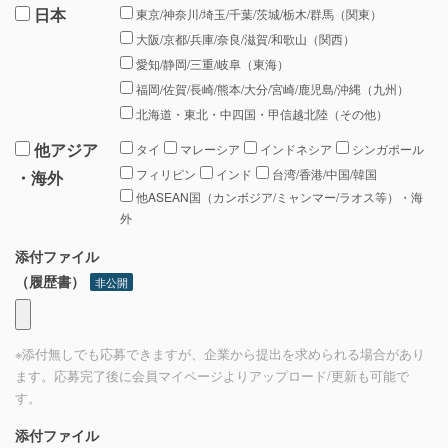
日本
東京/神奈川/埼玉/千葉/茨城/栃木/群馬（関東）
大阪/京都/兵庫/奈良/滋賀/和歌山（関西）
愛知/静岡/三重/岐阜（東海）
福岡/佐賀/長崎/熊本/大分/宮崎/鹿児島/沖縄（九州）
北海道・東北・中四国・甲信越北陸（その他）
他アジア
タイ
マレーシア
インドネシア
シンガポール
フィリピン
インド
台湾/香港/中国/韓国
・海外
他ASEAN国（カンボジア/ミャンマー/ラオス等）・海
外
添付ファイル
（履歴書）
非公開
※添付無しでも応募できますが、企業から提出を求められる場合があり
ます。応募完了後に会員マイページよりアップロード/更新も可能で
す。
添付ファイル