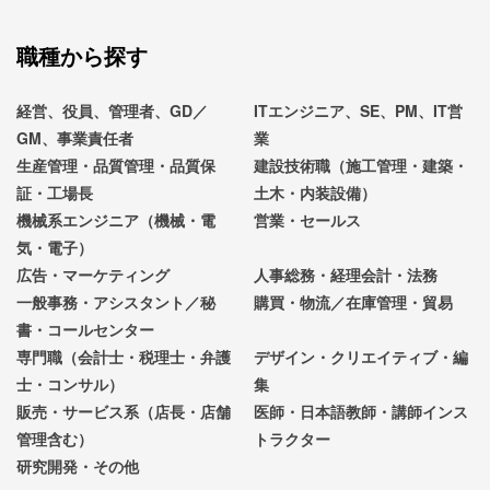
職種から探す
経営、役員、管理者、GD／
ITエンジニア、SE、PM、IT営
GM、事業責任者
業
生産管理・品質管理・品質保
建設技術職（施工管理・建築・
証・工場長
土木・内装設備）
機械系エンジニア（機械・電
営業・セールス
気・電子）
広告・マーケティング
人事総務・経理会計・法務
一般事務・アシスタント／秘
購買・物流／在庫管理・貿易
書・コールセンター
専門職（会計士・税理士・弁護
デザイン・クリエイティブ・編
士・コンサル）
集
販売・サービス系（店長・店舗
医師・日本語教師・講師インス
管理含む）
トラクター
研究開発・その他