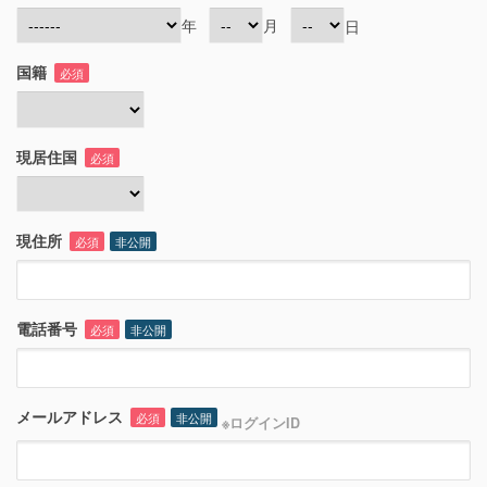
年
月
日
国籍
必須
現居住国
必須
現住所
必須
非公開
電話番号
必須
非公開
メールアドレス
必須
非公開
※ログインID