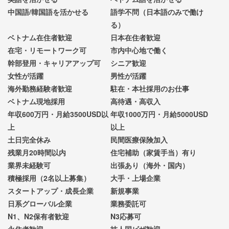
中国語/韓国語を活かせる
語学不問（日本語のみで働け
る）
ベトナム在住者歓迎
日本在住者歓迎
在宅・リモートワーク可
市内中心地で働く
幹部登用・キャリアアップ可
シニア歓迎
女性が活躍
男性が活躍
海外勤務経験者歓迎
駐在・本社採用のお仕事
ベトナム現地採用
高待遇・高収入
年収600万円・月給3500USD以
年収1000万円・月給5000USD
上
以上
土日完全休み
民間医療保険加入
残業月20時間以内
住宅補助（家賃手当）有り
業界未経験可
出張あり（海外・国内）
積極採用（2名以上募集）
大手・上場企業
スタートアップ・成長企業
新規事業
日系グローバル企業
業務委託可
N1、N2保有者歓迎
N3応募可