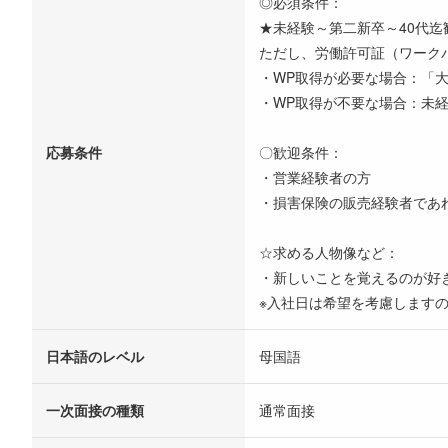
◎必須条件：
★未経験～第二新卒～40代
ただし、労働許可証（ワーク
・WP取得が必要な場合：「大
・WP取得が不要な場合：未
応募条件
〇歓迎条件：
・営業経験者の方
・損害保険の販売経験者であ
☆求める人物像など：
・新しいことを覚えるのが好
※入社日は希望を考慮します
日本語のレベル
母国語
一次面接の種類
通常面接