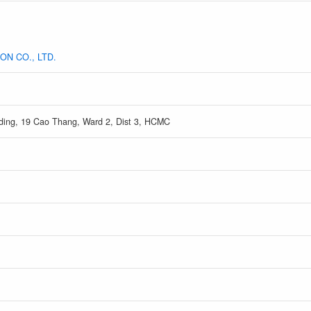
N CO., LTD.
lding, 19 Cao Thang, Ward 2, Dist 3, HCMC
）