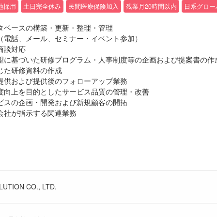
地採用
土日完全休み
民間医療保険加入
残業月20時間以内
日系グロー
タベースの構築・更新・整理・管理
（電話、メール、セミナー・イベント参加）
商談対応
望に基づいた研修プログラム・人事制度等の企画および提案書の作
じた研修資料の作成
提供および提供後のフォローアップ業務
足度向上を目的としたサービス品質の管理・改善
ービスの企画・開発および新規顧客の開拓
、会社が指示する関連業務
UTION CO., LTD.