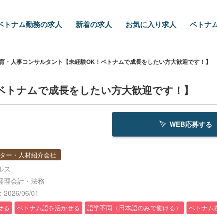
ベトナム勤務の求人
新着の求人
お気に入り求人
ベトナム
育・人事コンサルタント【未経験OK！ベトナムで成長をしたい方大歓迎です！】
ベトナムで成長をしたい方大歓迎です！】
WEB応募する
ター・人材紹介会社
ルス
経理会計・法務
026/06/01
せる
ベトナム語を活かせる
語学不問（日本語のみで働ける）
ベトナム