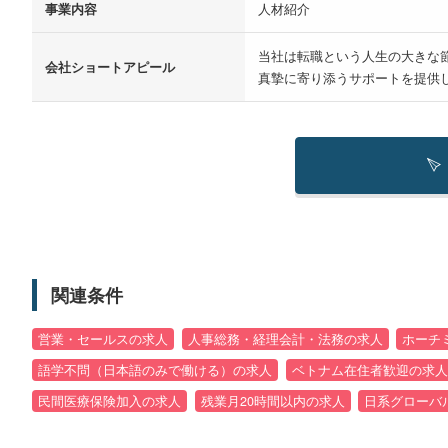
事業内容
人材紹介
当社は転職という人生の大きな
会社ショートアピール
真摯に寄り添うサポートを提供
関連条件
営業・セールスの求人
人事総務・経理会計・法務の求人
ホーチ
語学不問（日本語のみで働ける）の求人
ベトナム在住者歓迎の求人
民間医療保険加入の求人
残業月20時間以内の求人
日系グローバ