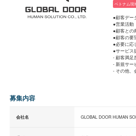
ベトナム現
●顧客デー
●営業活動
●顧客との
●顧客の要
●必要に応
●サービス
- 顧客満
- 新規サ
- その他
募集内容
会社名
GLOBAL DOOR HUMAN SOL