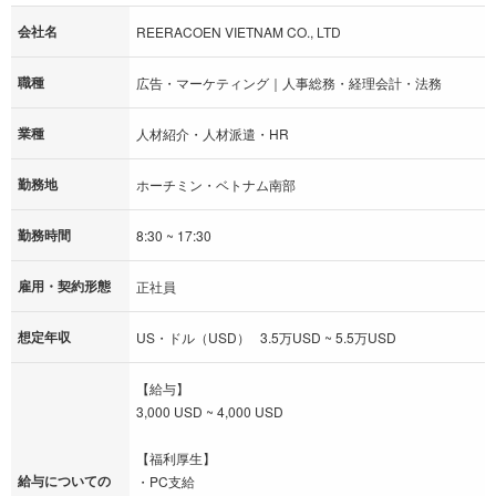
会社名
REERACOEN VIETNAM CO., LTD
職種
広告・マーケティング｜人事総務・経理会計・法務
業種
人材紹介・人材派遣・HR
勤務地
ホーチミン・ベトナム南部
勤務時間
8:30 ~ 17:30
雇用・契約形態
正社員
想定年収
US・ドル（USD） 3.5万USD ~ 5.5万USD
【給与】
3,000 USD ~ 4,000 USD
【福利厚生】
給与についての
・PC支給