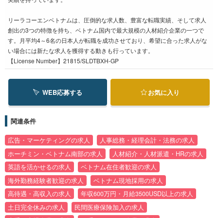
リーラコーエンベトナムは、圧倒的な求人数、豊富な転職実績、そして求人
創出の3つの特徴を持ち、ベトナム国内で最大規模の人材紹介企業の一つで
す。月平均4～6名の日本人が転職を成功させており、希望に合った求人がな
い場合には新たな求人を獲得する動きも行っています。
【License Number】21815/SLDTBXH-GP
WEB応募する
お気に入り
関連条件
広告・マーケティングの求人
人事総務・経理会計・法務の求人
ホーチミン・ベトナム南部の求人
人材紹介・人材派遣・HRの求人
英語を活かせるの求人
ベトナム在住者歓迎の求人
海外勤務経験者歓迎の求人
ベトナム現地採用の求人
高待遇・高収入の求人
年収600万円・月給3500USD以上の求人
土日完全休みの求人
民間医療保険加入の求人