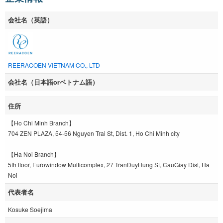
会社名（英語）
REERACOEN VIETNAM CO., LTD
会社名（日本語orベトナム語）
住所
【Ho Chi Minh Branch】
704 ZEN PLAZA, 54-56 Nguyen Trai St, Dist. 1, Ho Chi Minh city
【Ha Noi Branch】
5th floor, Eurowindow Multicomplex, 27 TranDuyHung St, CauGiay Dist, Ha
Noi
代表者名
Kosuke Soejima