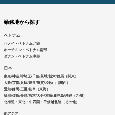
勤務地から探す
ベトナム
ハノイ・ベトナム北部
ホーチミン・ベトナム南部
ダナン・ベトナム中部
日本
東京/神奈川/埼玉/千葉/茨城/栃木/群馬（関東）
大阪/京都/兵庫/奈良/滋賀/和歌山（関西）
愛知/静岡/三重/岐阜（東海）
福岡/佐賀/長崎/熊本/大分/宮崎/鹿児島/沖縄（九州）
北海道・東北・中四国・甲信越北陸（その他）
他アジア