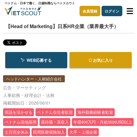
ベトナム・日本で働く、日越転職ならベトスカウト
会員登録
ログイン
【Head of Marketing】日系HR企業（業界最大手）
WEB応募する
お気に入り
ヘッドハンター・人材紹介会社
広告・マーケティング
人事総務・経理会計・法務
掲載開始日：2026/06/01
英語を活かせる
ベトナム在住者歓迎
海外勤務経験者歓迎
ベトナム現地採用
高待遇・高収入
年収600万円・月給3500USD以上
土日完全休み
民間医療保険加入
大手・上場企業