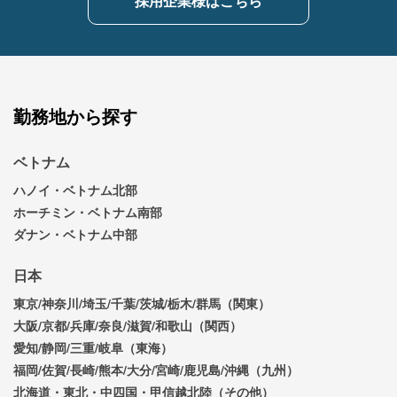
採用企業様はこちら
勤務地から探す
ベトナム
ハノイ・ベトナム北部
ホーチミン・ベトナム南部
ダナン・ベトナム中部
日本
東京/神奈川/埼玉/千葉/茨城/栃木/群馬（関東）
大阪/京都/兵庫/奈良/滋賀/和歌山（関西）
愛知/静岡/三重/岐阜（東海）
福岡/佐賀/長崎/熊本/大分/宮崎/鹿児島/沖縄（九州）
北海道・東北・中四国・甲信越北陸（その他）