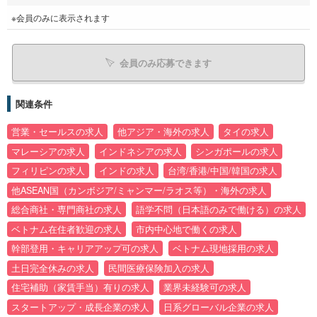
※会員のみに表示されます
会員のみ応募できます
関連条件
営業・セールスの求人
他アジア・海外の求人
タイの求人
マレーシアの求人
インドネシアの求人
シンガポールの求人
フィリピンの求人
インドの求人
台湾/香港/中国/韓国の求人
他ASEAN国（カンボジア/ミャンマー/ラオス等）・海外の求人
総合商社・専門商社の求人
語学不問（日本語のみで働ける）の求人
ベトナム在住者歓迎の求人
市内中心地で働くの求人
幹部登用・キャリアアップ可の求人
ベトナム現地採用の求人
土日完全休みの求人
民間医療保険加入の求人
住宅補助（家賃手当）有りの求人
業界未経験可の求人
スタートアップ・成長企業の求人
日系グローバル企業の求人