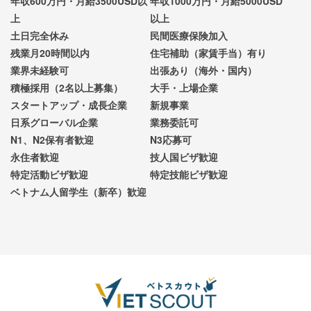
年収600万円・月給3500USD以
年収1000万円・月給5000USD
上
以上
土日完全休み
民間医療保険加入
残業月20時間以内
住宅補助（家賃手当）有り
業界未経験可
出張あり（海外・国内）
積極採用（2名以上募集）
大手・上場企業
スタートアップ・成長企業
新規事業
日系グローバル企業
業務委託可
N1、N2保有者歓迎
N3応募可
永住者歓迎
技人国ビザ歓迎
特定活動ビザ歓迎
特定技能ビザ歓迎
ベトナム人留学生（新卒）歓迎