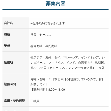
募集内容
会社名
※会員のみに表示されます
職種
営業・セールス
業種
総合商社・専門商社
他アジア・海外、タイ、マレーシア、インドネシア、シ
勤務地
ンガポール、フィリピン、インド、台湾/香港/中国/韓国、
他ASEAN国（カンボジア/ミャンマー/ラオス等）・海外
月曜〜金曜 ＊日本と休日を同数にしているので、休日
勤務時間
が多いです！
【勤務時間】8:00〜18:00
雇用・契約形態
正社員