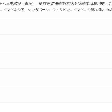
静岡/三重/岐阜（東海）、福岡/佐賀/長崎/熊本/大分/宮崎/鹿児島/
、インドネシア、シンガポール、フィリピン、インド、台湾/香港/中国/韓