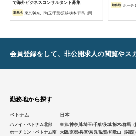
で海外ビジネスコンサルタント募集
ホーチ
勤務地
東京/神奈川/埼玉/千葉/茨城/栃木/群馬（関
勤務地
東）、大阪/京都/兵庫/奈良/滋賀/和歌山（関
西）、愛知/静岡/三重/岐阜（東海）、福岡/
佐賀/長崎/熊本/大分/宮崎/鹿児島/沖縄（九
州）、北海道・東北・中四国・甲信越北陸
（その他）、フィリピン
会員登録をして、非公開求人の閲覧やス
勤務地から探す
ベトナム
日本
ハノイ・ベトナム北部
東京/神奈川/埼玉/千葉/茨城/栃木/群馬
ホーチミン・ベトナム南
大阪/京都/兵庫/奈良/滋賀/和歌山（関西