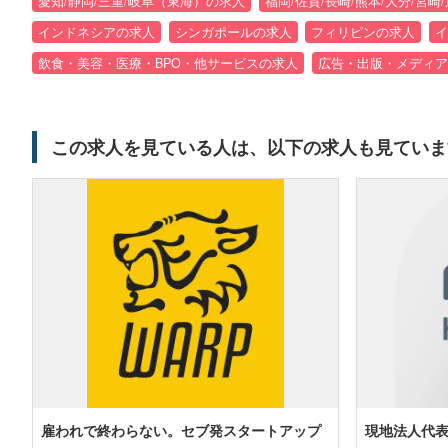
愛知/静岡/三重/岐阜（東海）の求人
福岡/佐賀/長崎/熊本/大分/宮
インドネシアの求人
シンガポールの求人
フィリピンの求人
イ
飲食・美容・医療・BPO・他サービスの求人
広告・出版・メディア
この求人を見ている人は、以下の求人も見ていま
雇われで終わらない。セブ発スタートアップ
現地法人代表