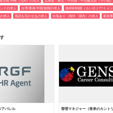
崎/鹿児島/沖縄（九州）の求人
北海道・東北・中四国・甲信越北陸（その他
ンドの求人
台湾/香港/中国/韓国の求人
他ASEAN国（カンボジア/ミャ
の求人
英語を活かせるの求人
出張あり（海外・国内）の求人
新規事
す
/アパレル
管理マネジャー（将来のカント