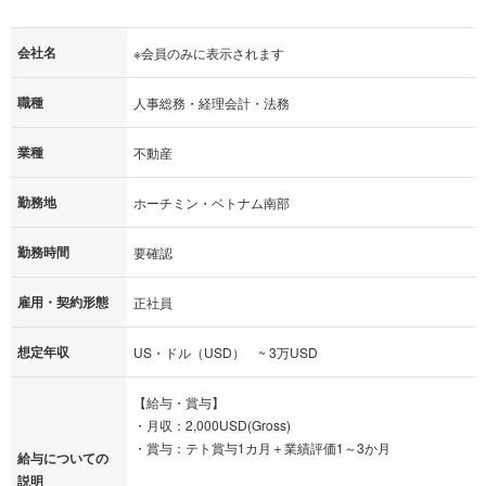
会社名
※会員のみに表示されます
職種
人事総務・経理会計・法務
業種
不動産
勤務地
ホーチミン・ベトナム南部
勤務時間
要確認
雇用・契約形態
正社員
想定年収
US・ドル（USD） ~ 3万USD
【給与・賞与】
・月収：2,000USD(Gross)
・賞与：テト賞与1カ月＋業績評価1～3か月
給与についての
説明