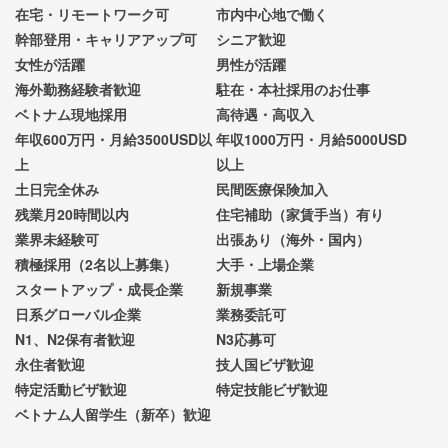
在宅・リモートワーク可
市内中心地で働く
幹部登用・キャリアアップ可
シニア歓迎
女性が活躍
男性が活躍
海外勤務経験者歓迎
駐在・本社採用のお仕事
ベトナム現地採用
高待遇・高収入
年収600万円・月給3500USD以
年収1000万円・月給5000USD
上
以上
土日完全休み
民間医療保険加入
残業月20時間以内
住宅補助（家賃手当）有り
業界未経験可
出張あり（海外・国内）
積極採用（2名以上募集）
大手・上場企業
スタートアップ・成長企業
新規事業
日系グローバル企業
業務委託可
N1、N2保有者歓迎
N3応募可
永住者歓迎
技人国ビザ歓迎
特定活動ビザ歓迎
特定技能ビザ歓迎
ベトナム人留学生（新卒）歓迎