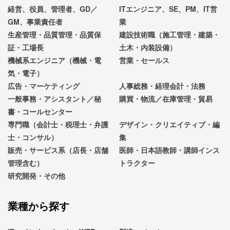
経営、役員、管理者、GD／
ITエンジニア、SE、PM、IT営
GM、事業責任者
業
生産管理・品質管理・品質保
建設技術職（施工管理・建築・
証・工場長
土木・内装設備）
機械系エンジニア（機械・電
営業・セールス
気・電子）
広告・マーケティング
人事総務・経理会計・法務
一般事務・アシスタント／秘
購買・物流／在庫管理・貿易
書・コールセンター
専門職（会計士・税理士・弁護
デザイン・クリエイティブ・編
士・コンサル）
集
販売・サービス系（店長・店舗
医師・日本語教師・講師インス
管理含む）
トラクター
研究開発・その他
業種から探す