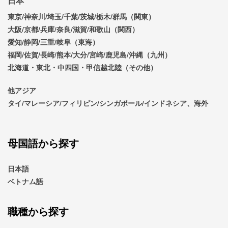
日本
東京/神奈川/埼玉/千葉/茨城/栃木/群馬（関東）
大阪/京都/兵庫/奈良/滋賀/和歌山（関西）
愛知/静岡/三重/岐阜（東海）
福岡/佐賀/長崎/熊本/大分/宮崎/鹿児島/沖縄（九州）
北海道・東北・中四国・甲信越北陸（その他）
他アジア
タイ/マレーシア/フィリピン/シンガポール/インドネシア、海外
母国語から探す
日本語
ベトナム語
職種から探す