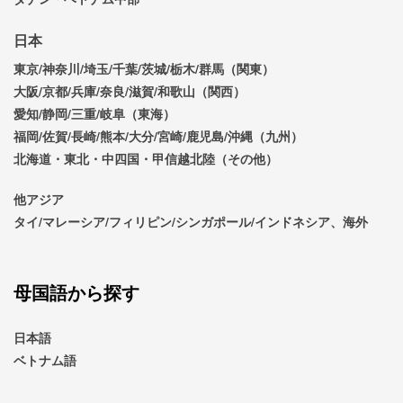
日本
東京/神奈川/埼玉/千葉/茨城/栃木/群馬（関東）
大阪/京都/兵庫/奈良/滋賀/和歌山（関西）
愛知/静岡/三重/岐阜（東海）
福岡/佐賀/長崎/熊本/大分/宮崎/鹿児島/沖縄（九州）
北海道・東北・中四国・甲信越北陸（その他）
他アジア
タイ/マレーシア/フィリピン/シンガポール/インドネシア、海外
母国語から探す
日本語
ベトナム語