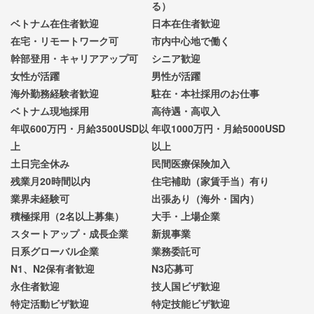
る）
ベトナム在住者歓迎
日本在住者歓迎
在宅・リモートワーク可
市内中心地で働く
幹部登用・キャリアアップ可
シニア歓迎
女性が活躍
男性が活躍
海外勤務経験者歓迎
駐在・本社採用のお仕事
ベトナム現地採用
高待遇・高収入
年収600万円・月給3500USD以
年収1000万円・月給5000USD
上
以上
土日完全休み
民間医療保険加入
残業月20時間以内
住宅補助（家賃手当）有り
業界未経験可
出張あり（海外・国内）
積極採用（2名以上募集）
大手・上場企業
スタートアップ・成長企業
新規事業
日系グローバル企業
業務委託可
N1、N2保有者歓迎
N3応募可
永住者歓迎
技人国ビザ歓迎
特定活動ビザ歓迎
特定技能ビザ歓迎