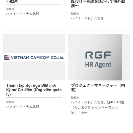
不動産
匠設計〜英語を活かして海外勤
務〜
勤務地
ハノイ・ベトナム北部
勤務地
ハノイ・ベトナム北部
Thành lập đội ngũ BIM mới!
プロジェクトマネージャー（内
Kỹ sư Cơ điện (Ứng viên quản
装）
lý)
勤務地
ハノイ・ベトナム北部、他ASEAN国
勤務地
ハノイ・ベトナム北部
（カンボジア/ミャンマー/ラオス
等）・海外