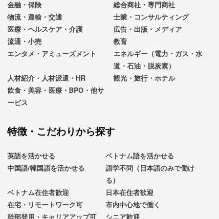
金融・保険
総合商社・専門商社
物流・運輸・交通
士業・コンサルティング
医療・ヘルスケア・介護
広告・出版・メディア
流通・小売
教育
エンタメ・アミューズメント
エネルギー（電力・ガス・水
道・石油・脱炭素）
人材紹介・人材派遣・HR
観光・旅行・ホテル
飲食・美容・医療・BPO・他サ
ービス
特徴・こだわりから探す
英語を活かせる
ベトナム語を活かせる
中国語/韓国語を活かせる
語学不問（日本語のみで働け
る）
ベトナム在住者歓迎
日本在住者歓迎
在宅・リモートワーク可
市内中心地で働く
幹部登用・キャリアアップ可
シニア歓迎