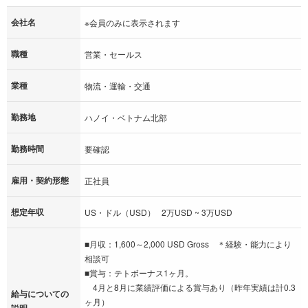
会社名
※会員のみに表示されます
職種
営業・セールス
業種
物流・運輸・交通
勤務地
ハノイ・ベトナム北部
勤務時間
要確認
雇用・契約形態
正社員
想定年収
US・ドル（USD） 2万USD ~ 3万USD
■月収：1,600～2,000 USD Gross ＊経験・能力により
相談可
■賞与：テトボーナス1ヶ月。
4月と8月に業績評価による賞与あり（昨年実績は計0.3
給与についての
ヶ月）
説明