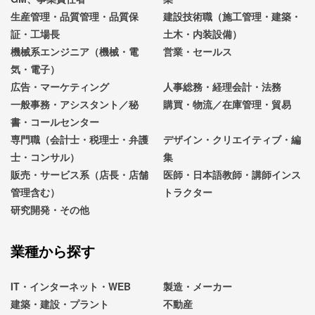
生産管理・品質管理・品質保
建設技術職（施工管理・建築・
証・工場長
土木・内装設備）
機械系エンジニア（機械・電
営業・セールス
気・電子）
広告・マーケティング
人事総務・経理会計・法務
一般事務・アシスタント／秘
購買・物流／在庫管理・貿易
書・コールセンター
専門職（会計士・税理士・弁護
デザイン・クリエイティブ・編
士・コンサル）
集
販売・サービス系（店長・店舗
医師・日本語教師・講師インス
管理含む）
トラクター
研究開発・その他
業種から探す
IT・インターネット・WEB
製造・メーカー
建築・建設・プラント
不動産