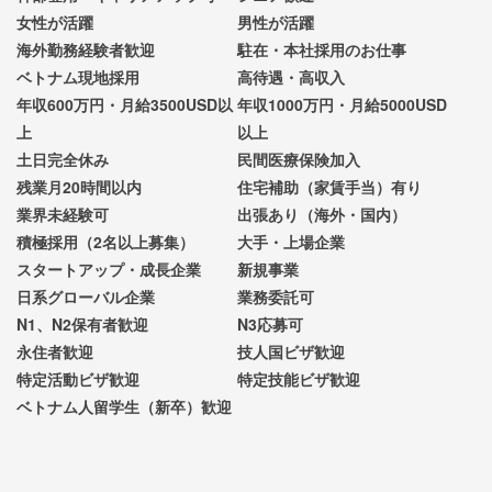
女性が活躍
男性が活躍
海外勤務経験者歓迎
駐在・本社採用のお仕事
ベトナム現地採用
高待遇・高収入
年収600万円・月給3500USD以
年収1000万円・月給5000USD
上
以上
土日完全休み
民間医療保険加入
残業月20時間以内
住宅補助（家賃手当）有り
業界未経験可
出張あり（海外・国内）
積極採用（2名以上募集）
大手・上場企業
スタートアップ・成長企業
新規事業
日系グローバル企業
業務委託可
N1、N2保有者歓迎
N3応募可
永住者歓迎
技人国ビザ歓迎
特定活動ビザ歓迎
特定技能ビザ歓迎
ベトナム人留学生（新卒）歓迎