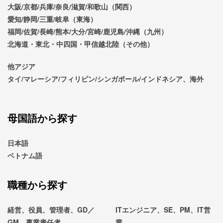
大阪/京都/兵庫/奈良/滋賀/和歌山（関西）
愛知/静岡/三重/岐阜（東海）
福岡/佐賀/長崎/熊本/大分/宮崎/鹿児島/沖縄（九州）
北海道・東北・中四国・甲信越北陸（その他）
他アジア
タイ/マレーシア/フィリピン/シンガポール/インドネシア、海外
母国語から探す
日本語
ベトナム語
職種から探す
経営、役員、管理者、GD／
ITエンジニア、SE、PM、IT営
GM、事業責任者
業