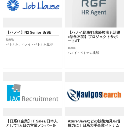
【ハノイ】N2 Senior BrSE
【ハノイ勤務/IT未経験者も活躍
×語学不問】プロジェクトサポ
勤務地
ート/IT
ベトナム、ハノイ・ベトナム北部
勤務地
ハノイ・ベトナム北部
【日系IT企業】IT Sales/日本人
Azure/Javaなどの技術知見を指
として1人目の営業メンバーを
揮力に｜日系大手企業ベトナム