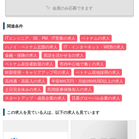
会員のみ応募できます
関連条件
ITエンジニア、SE、PM、IT営業の求人
ベトナムの求人
ハノイ・ベトナム北部の求人
IT・インターネット・WEBの求人
金融・保険の求人
英語を活かせるの求人
ベトナム在住者歓迎の求人
市内中心地で働くの求人
幹部登用・キャリアアップ可の求人
ベトナム現地採用の求人
高待遇・高収入の求人
年収600万円・月給3500USD以上の求人
土日完全休みの求人
民間医療保険加入の求人
スタートアップ・成長企業の求人
日系グローバル企業の求人
この求人を見ている人は、以下の求人も見ています