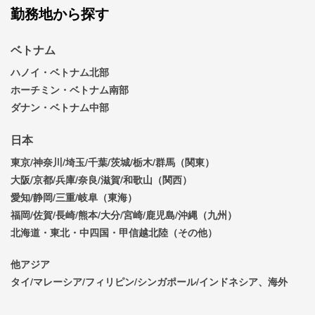
勤務地から探す
ベトナム
ハノイ・ベトナム北部
ホーチミン・ベトナム南部
ダナン・ベトナム中部
日本
東京/神奈川/埼玉/千葉/茨城/栃木/群馬（関東）
大阪/京都/兵庫/奈良/滋賀/和歌山（関西）
愛知/静岡/三重/岐阜（東海）
福岡/佐賀/長崎/熊本/大分/宮崎/鹿児島/沖縄（九州）
北海道・東北・中四国・甲信越北陸（その他）
他アジア
タイ/マレーシア/フィリピン/シンガポール/インドネシア、海外