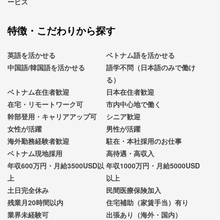
ービス
特徴・こだわりから探す
英語を活かせる
ベトナム語を活かせる
中国語/韓国語を活かせる
語学不問（日本語のみで働け
る）
ベトナム在住者歓迎
日本在住者歓迎
在宅・リモートワーク可
市内中心地で働く
幹部登用・キャリアアップ可
シニア歓迎
女性が活躍
男性が活躍
海外勤務経験者歓迎
駐在・本社採用のお仕事
ベトナム現地採用
高待遇・高収入
年収600万円・月給3500USD以
年収1000万円・月給5000USD
上
以上
土日完全休み
民間医療保険加入
残業月20時間以内
住宅補助（家賃手当）有り
業界未経験可
出張あり（海外・国内）