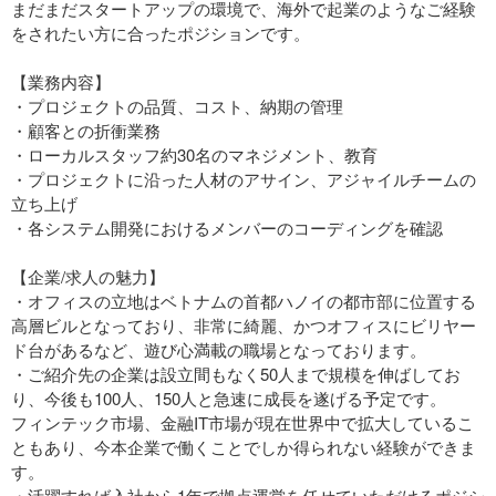
まだまだスタートアップの環境で、海外で起業のようなご経験
をされたい方に合ったポジションです。
【業務内容】
・プロジェクトの品質、コスト、納期の管理
・顧客との折衝業務
・ローカルスタッフ約30名のマネジメント、教育
・プロジェクトに沿った人材のアサイン、アジャイルチームの
立ち上げ
・各システム開発におけるメンバーのコーディングを確認
【企業/求人の魅力】
・オフィスの立地はベトナムの首都ハノイの都市部に位置する
高層ビルとなっており、非常に綺麗、かつオフィスにビリヤー
ド台があるなど、遊び心満載の職場となっております。
・ご紹介先の企業は設立間もなく50人まで規模を伸ばしてお
り、今後も100人、150人と急速に成長を遂げる予定です。
フィンテック市場、金融IT市場が現在世界中で拡大しているこ
ともあり、今本企業で働くことでしか得られない経験ができま
す。
・活躍すれば入社から1年で拠点運営を任せていただけるポジシ