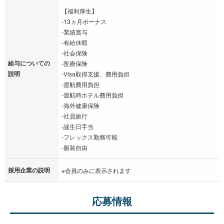
【福利厚生】
-13ヵ月ボーナス
-業績賞与
-有給休暇
-社会保険
給与についての
-医療保険
説明
-Visa取得支援、費用負担
-渡航費用負担
-渡航時ホテル費用負担
-海外健康保険
-社員旅行
-誕生日手当
-フレックス勤務可能
-服装自由
採用企業の説明
※会員のみに表示されます
応募情報