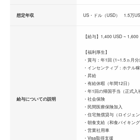
想定年収
US・ドル（USD） 1.5万USD
【給与】1,400 USD ~ 1,600
【福利厚生】
・賞与：年1回 (1~1.5ヵ月分
・インセンティブ：ホテル稼
・昇給
・有給休暇（年間12日）
・年1回の帰国手当（正式入
給与についての説明
・社会保険
・民間医療保険加入
・住宅無償貸与（ロイジェン
・朝食支給（和食バイキング
・営業社用車
・Visa取得支援