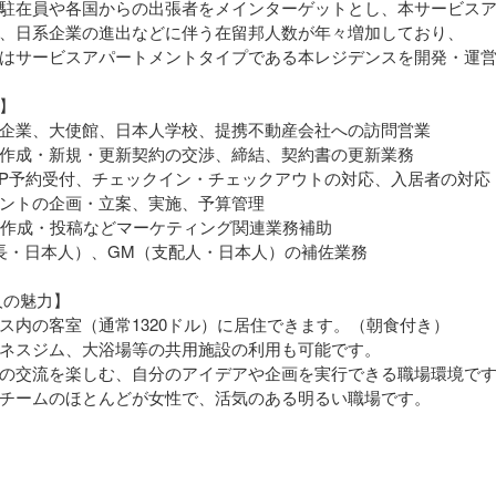
駐在員や各国からの出張者をメインターゲットとし、本サービス
、日系企業の進出などに伴う在留邦人数が年々増加しており、
はサービスアパートメントタイプである本レジデンスを開発・運
】
系企業、大使館、日本人学校、提携不動産会社への訪問営業
作成・新規・更新契約の交渉、締結、契約書の更新業務
IP予約受付、チェックイン・チェックアウトの対応、入居者の対応
ントの企画・立案、実施、予算管理
事作成・投稿などマーケティング関連業務補助
長・日本人）、GM（支配人・日本人）の補佐業務
人の魅力】
ス内の客室（通常1320ドル）に居住できます。（朝食付き）
ネスジム、大浴場等の共用施設の利用も可能です。
の交流を楽しむ、自分のアイデアや企画を実行できる職場環境です
チームのほとんどが女性で、活気のある明るい職場です。