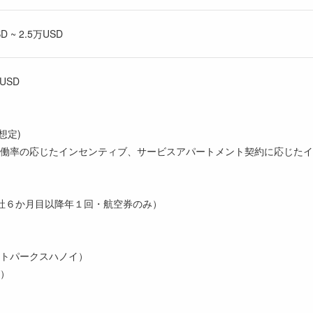
 ~ 2.5万USD
 USD
想定)
働率の応じたインセンティブ、サービスアパートメント契約に応じたイ
社６か月目以降年１回・航空券のみ）
トパークスハノイ）
）