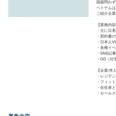
国籍問わず
ベトナムは
ご紹介企業
【業務内容
・主に日
・契約書の
・日本人V
・各種イベ
・SNS記
・GD（社
【企業/求
・レジデン
・フィット
・在住者と
・セールス
募集内容