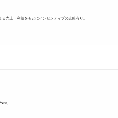
よる売上・利益をもとにインセンティブの支給有り。
。
Point）