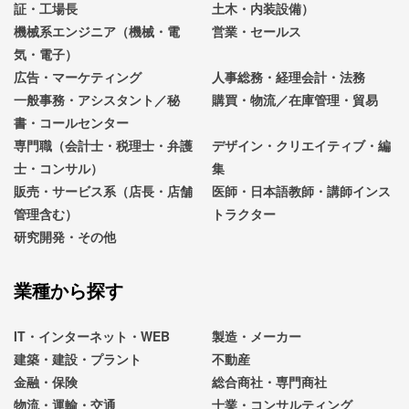
証・工場長
土木・内装設備）
機械系エンジニア（機械・電
営業・セールス
気・電子）
広告・マーケティング
人事総務・経理会計・法務
一般事務・アシスタント／秘
購買・物流／在庫管理・貿易
書・コールセンター
専門職（会計士・税理士・弁護
デザイン・クリエイティブ・編
士・コンサル）
集
販売・サービス系（店長・店舗
医師・日本語教師・講師インス
管理含む）
トラクター
研究開発・その他
業種から探す
IT・インターネット・WEB
製造・メーカー
建築・建設・プラント
不動産
金融・保険
総合商社・専門商社
物流・運輸・交通
士業・コンサルティング