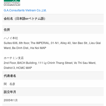
G.A.Consultants Vietnam Co.,Ltd.
会社名（日本語orベトナム語）
住所
ハノイ本社
Suites 606, 6th floor, The IMPERIAL, 01-N1, Alley 40, Van Bao Str., Lieu Giai
Ward, Ba Dinh Dist., Ha Noi MAP
ホーチミン支店
2nd Floor, BACH Building, 111 Ly Chinh Thang Street, Vo Thi Sau Ward,
District 3, HCMC MAP
代表者名
関 岳彦
設立年月
2005年1月