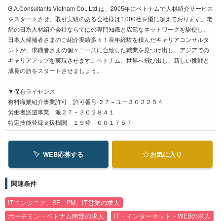
G.A.Consultants Vietnam Co., Ltd.は、2005年にベトナムで人材紹介サービス
をスタートさせ、取引実績のある会社様は1,000社を優に超えております。老
舗の日系人材紹介会社ならではの専門知識と広範なネットワークを駆使し、
日本人候補者さまのご紹介実績多々！長年経験を積んだキャリアコンサルタ
ントが、求職者さまの個々ニーズに合致した職業を見つけ出し、アジアでの
キャリアアップを実現させます。ベトナム、世界へ飛び出し、新しい挑戦と
成長の旅をスタートさせましょう。
▼保有ライセンス
有料職業紹介事業許可 許可番号 ２７－ユー３０２２５４
労働者派遣事業 派２７－３０２８４１
特定技能登録支援機関 １９登－００１７５７
WEB応募する
お気に入り
関連条件
ITエンジニア、SE、PM、IT営業の求人
ホーチミン・ベトナム南部の求人
IT・インターネット・WEBの求人