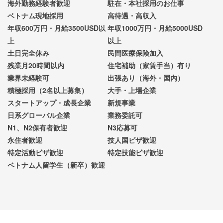
海外勤務経験者歓迎
駐在・本社採用のお仕事
ベトナム現地採用
高待遇・高収入
年収600万円・月給3500USD以
年収1000万円・月給5000USD
上
以上
土日完全休み
民間医療保険加入
残業月20時間以内
住宅補助（家賃手当）有り
業界未経験可
出張あり（海外・国内）
積極採用（2名以上募集）
大手・上場企業
スタートアップ・成長企業
新規事業
日系グローバル企業
業務委託可
N1、N2保有者歓迎
N3応募可
永住者歓迎
技人国ビザ歓迎
特定活動ビザ歓迎
特定技能ビザ歓迎
ベトナム人留学生（新卒）歓迎